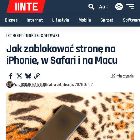
Aa
Biznes
Internet
Lifestyle
Mobile
Sprzęt
Softwar
INTERNET
MOBILE
SOFTWARE
Jak zablokować stronę na
iPhonie, w Safari i na Macu
7 min czytania
Przez
OSKAR GAJZLER
Ostatnia aktualizacja: 2026-06-02