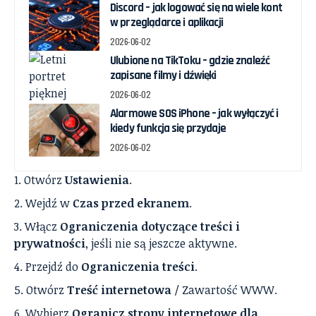
Discord – jak logować się na wiele kont
w przeglądarce i aplikacji
2026-06-02
Ulubione na TikToku – gdzie znaleźć
zapisane filmy i dźwięki
2026-06-02
Alarmowe SOS iPhone – jak wyłączyć i
kiedy funkcja się przydaje
2026-06-02
Otwórz
Ustawienia
.
Wejdź w
Czas przed ekranem
.
Włącz
Ograniczenia dotyczące treści i
prywatności
, jeśli nie są jeszcze aktywne.
Przejdź do
Ograniczenia treści
.
Otwórz
Treść internetowa
/ Zawartość WWW.
Wybierz
Ogranicz strony internetowe dla