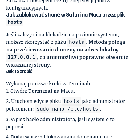
zarządzać dostępem bez ręcznej edycji plików
konfiguracyjnych.
Jak zablokować stronę w Safari na Macu przez plik
hosts
Jeśli zależy ci na blokadzie na poziomie systemu,
możesz skorzystać z pliku
.
Metoda polega
hosts
na przekierowaniu domeny na adres lokalny
, co uniemożliwi poprawne otwarcie
127.0.0.1
wskazanej strony
.
Jak to zrobić
Wykonaj poniższe kroki w Terminalu:
Otwórz
Terminal
na Macu.
Uruchom edycję pliku
jako administrator
hosts
poleceniem:
.
sudo nano /etc/hosts
Wpisz hasło administratora, jeśli system o to
poprosi.
Dodaj wpisy z blokowanymi domenami, np.: