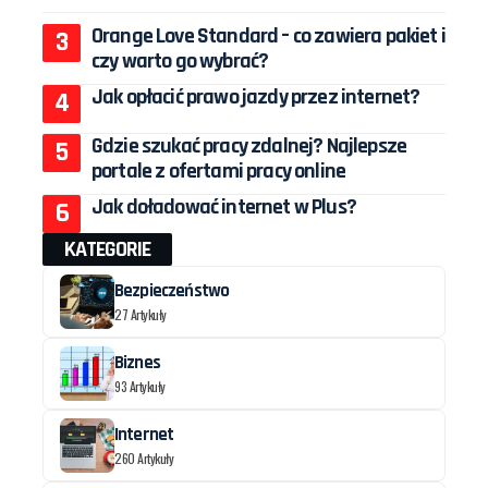
Orange Love Standard – co zawiera pakiet i
czy warto go wybrać?
Jak opłacić prawo jazdy przez internet?
Gdzie szukać pracy zdalnej? Najlepsze
portale z ofertami pracy online
Jak doładować internet w Plus?
KATEGORIE
Bezpieczeństwo
27 Artykuły
Biznes
93 Artykuły
Internet
260 Artykuły