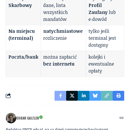
Skarbowy
dane, lista
Profil
wszystkich
Zaufany
lub
mandatów
e‑dowód
Na miejscu
natychmiastowe
tylko jeśli
(terminal)
rozliczenie
terminal jest
dostępny
Poczta/bank
można zapłacić
kolejki i
bez internetu
ewentualne
opłaty
OSKAR GAJZLER
Redaktor IINTE.edu.pl, na co dzień zajmuje się technologiami