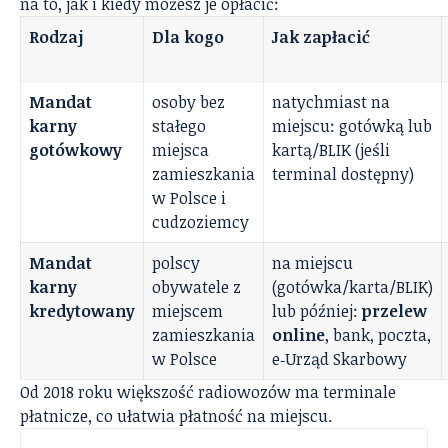
na to, jak i kiedy możesz je opłacić:
Rodzaj
Dla kogo
Jak zapłacić
Mandat
osoby bez
natychmiast na
karny
stałego
miejscu: gotówką lub
gotówkowy
miejsca
kartą/BLIK (jeśli
zamieszkania
terminal dostępny)
w Polsce i
cudzoziemcy
Mandat
polscy
na miejscu
karny
obywatele z
(gotówka/karta/BLIK)
kredytowany
miejscem
lub później:
przelew
zamieszkania
online
, bank, poczta,
w Polsce
e‑Urząd Skarbowy
Od 2018 roku większość radiowozów ma terminale
płatnicze, co ułatwia płatność na miejscu.