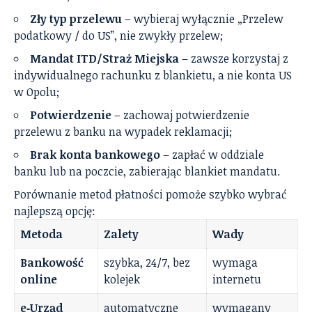
Zły typ przelewu
– wybieraj wyłącznie „Przelew
podatkowy / do US”, nie zwykły przelew;
Mandat ITD/Straż Miejska
– zawsze korzystaj z
indywidualnego rachunku z blankietu, a nie konta US
w Opolu;
Potwierdzenie
– zachowaj potwierdzenie
przelewu z banku na wypadek reklamacji;
Brak konta bankowego
– zapłać w oddziale
banku lub na poczcie, zabierając blankiet mandatu.
Porównanie metod płatności pomoże szybko wybrać
najlepszą opcję:
Metoda
Zalety
Wady
Bankowość
szybka, 24/7, bez
wymaga
online
kolejek
internetu
e‑Urząd
automatyczne
wymagany