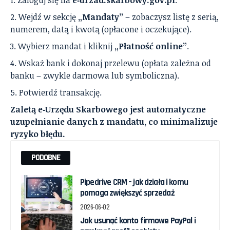
Zaloguj się na
e‑urzad.skarbowy.gov.pl
.
Wejdź w sekcję
„Mandaty”
– zobaczysz listę z serią,
numerem, datą i kwotą (opłacone i oczekujące).
Wybierz mandat i kliknij
„Płatność online”
.
Wskaż bank i dokonaj przelewu (opłata zależna od
banku – zwykle darmowa lub symboliczna).
Potwierdź transakcję.
Zaletą e‑Urzędu Skarbowego jest automatyczne
uzupełnianie danych z mandatu, co minimalizuje
ryzyko błędu.
PODOBNE
Pipedrive CRM – jak działa i komu
pomaga zwiększyć sprzedaż
2026-06-02
Jak usunąć konto firmowe PayPal i