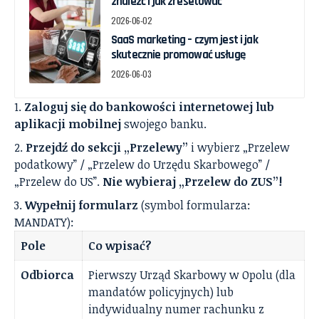
znaleźć i jak zresetować
2026-06-02
SaaS marketing – czym jest i jak
skutecznie promować usługę
2026-06-03
Zaloguj się do bankowości internetowej lub
aplikacji mobilnej
swojego banku.
Przejdź do sekcji „Przelewy”
i wybierz „Przelew
podatkowy” / „Przelew do Urzędu Skarbowego” /
„Przelew do US”.
Nie wybieraj „Przelew do ZUS”!
Wypełnij formularz
(symbol formularza:
MANDATY):
Pole
Co wpisać?
Odbiorca
Pierwszy Urząd Skarbowy w Opolu (dla
mandatów policyjnych) lub
indywidualny numer rachunku z