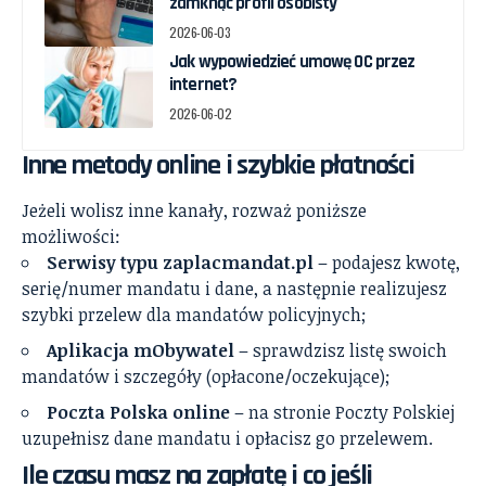
zamknąć profil osobisty
2026-06-03
Jak wypowiedzieć umowę OC przez
internet?
2026-06-02
Inne metody online i szybkie płatności
Jeżeli wolisz inne kanały, rozważ poniższe
możliwości:
Serwisy typu zaplacmandat.pl
– podajesz kwotę,
serię/numer mandatu i dane, a następnie realizujesz
szybki przelew dla mandatów policyjnych;
Aplikacja mObywatel
– sprawdzisz listę swoich
mandatów i szczegóły (opłacone/oczekujące);
Poczta Polska online
– na stronie Poczty Polskiej
uzupełnisz dane mandatu i opłacisz go przelewem.
Ile czasu masz na zapłatę i co jeśli