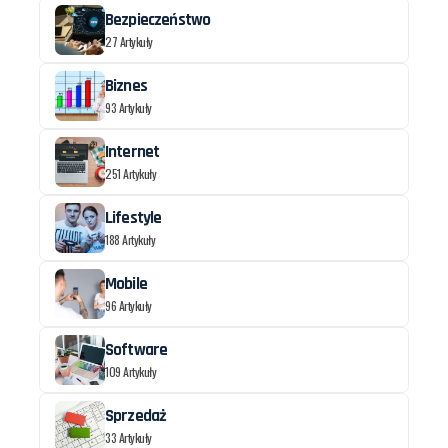
Bezpieczeństwo
27 Artykuły
Biznes
93 Artykuły
Internet
251 Artykuły
Lifestyle
188 Artykuły
Mobile
96 Artykuły
Software
109 Artykuły
Sprzedaż
33 Artykuły