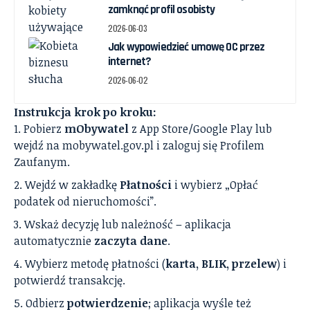
zamknąć profil osobisty
2026-06-03
Jak wypowiedzieć umowę OC przez
internet?
2026-06-02
Instrukcja krok po kroku:
Pobierz
mObywatel
z App Store/Google Play lub
wejdź na mobywatel.gov.pl i zaloguj się Profilem
Zaufanym.
Wejdź w zakładkę
Płatności
i wybierz „Opłać
podatek od nieruchomości”.
Wskaż decyzję lub należność – aplikacja
automatycznie
zaczyta dane
.
Wybierz metodę płatności (
karta, BLIK, przelew
) i
potwierdź transakcję.
Odbierz
potwierdzenie
; aplikacja wyśle też