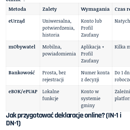
Metoda
Zalety
Wymagania
Czas r
eUrząd
Uniwersalna,
Konto lub
Natyc
potwierdzenia,
Profil
historia
Zaufany
mObywatel
Mobilna,
Aplikacja +
Kilka 
powiadomienia
Profil
Zaufany
Bankowość
Prosta, bez
Numer konta
Do 1 dn
rejestracji
z decyzji
robocz
eBOK/ePUAP
Lokalne
Konto w
Zależn
funkcje
systemie
platfo
gminy
Jak przygotować deklaracje online? (IN-1 i
DN-1)