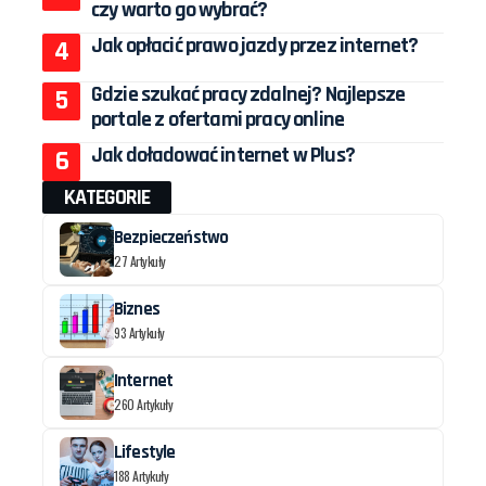
czy warto go wybrać?
Jak opłacić prawo jazdy przez internet?
Gdzie szukać pracy zdalnej? Najlepsze
portale z ofertami pracy online
Jak doładować internet w Plus?
KATEGORIE
Bezpieczeństwo
27 Artykuły
Biznes
93 Artykuły
Internet
260 Artykuły
Lifestyle
188 Artykuły