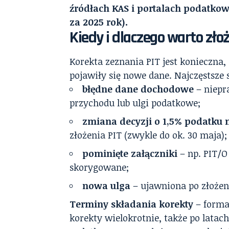
źródłach KAS i portalach podatkow
za 2025 rok).
Kiedy i dlaczego warto zło
Korekta zeznania PIT jest konieczna
pojawiły się nowe dane. Najczęstsze s
błędne dane dochodowe
– niepr
przychodu lub ulgi podatkowe;
zmiana decyzji o 1,5% podatku 
złożenia PIT (zwykle do ok. 30 maja);
pominięte załączniki
– np. PIT/O
skorygowane;
nowa ulga
– ujawniona po złożeniu
Terminy składania korekty
– forma
korekty wielokrotnie, także po latach