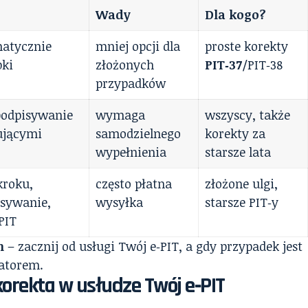
Wady
Dla kogo?
atycznie
mniej opcji dla
proste korekty
bki
złożonych
PIT‑37
/PIT‑38
przypadków
 podpisywanie
wymaga
wszyscy, także
ującymi
samodzielnego
korekty za
wypełnienia
starsze lata
kroku,
często płatna
złożone ulgi,
isywanie,
wysyłka
starsze PIT‑y
PIT
h
– zacznij od usługi Twój e‑PIT, a gdy przypadek jest
eatorem.
 korekta w usłudze Twój e‑PIT