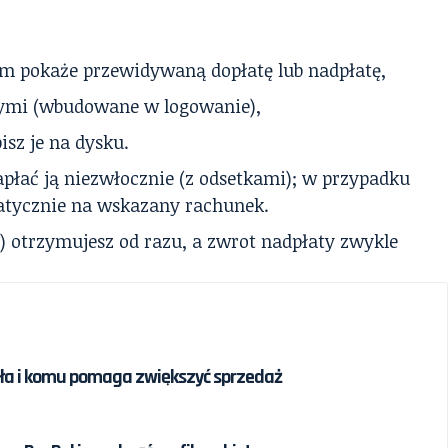
tem pokaże przewidywaną dopłatę lub nadpłatę,
cymi (wbudowane w logowanie),
isz je na dysku.
zapłać ją niezwłocznie (z odsetkami); w przypadku
atycznie na wskazany rachunek.
) otrzymujesz od razu, a zwrot nadpłaty zwykle
iała i komu pomaga zwiększyć sprzedaż