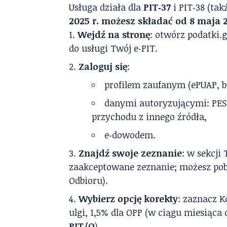
Usługa działa dla
PIT‑37
i PIT‑38 (ta
2025 r. możesz składać od 8 maja 2
Wejdź na stronę
: otwórz podatki.g
do usługi Twój e‑PIT.
Zaloguj się
:
profilem zaufanym (ePUAP, b
danymi autoryzującymi: PESE
przychodu z innego źródła,
e‑dowodem.
Znajdź swoje zeznanie
: w sekcji
zaakceptowane zeznanie; możesz pob
Odbioru).
Wybierz opcję korekty
: zaznacz 
ulgi, 1,5% dla OPP (w ciągu miesiąca
PIT/O
).