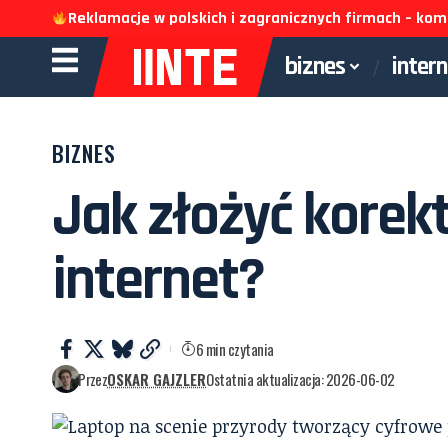
Reklamacje w polskich i zagranicznych firmach – k
biznes
inter
BIZNES
Jak złożyć korekt
internet?
6 min czytania
Przez
OSKAR GAJZLER
Ostatnia aktualizacja: 2026-06-02