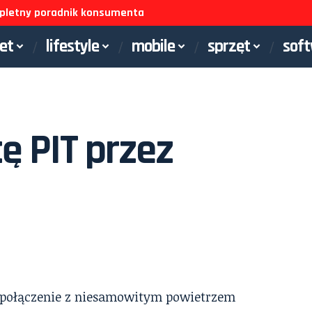
ompletny poradnik konsumenta
net
lifestyle
mobile
sprzęt
sof
ę PIT przez