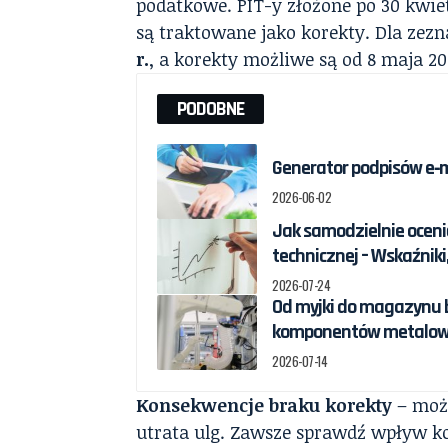
podatkowe. PIT-y złożone po 30 kwiet
są traktowane jako korekty. Dla zezn
r.
, a korekty możliwe są od 8 maja 20
PODOBNE
Generator podpisów e‑ma
2026-06-02
Jak samodzielnie oceni
technicznej – Wskaźniki
2026-07-24
Od myjki do magazynu b
komponentów metalow
2026-07-14
Konsekwencje braku korekty
– możl
utrata ulg. Zawsze sprawdź wpływ ko