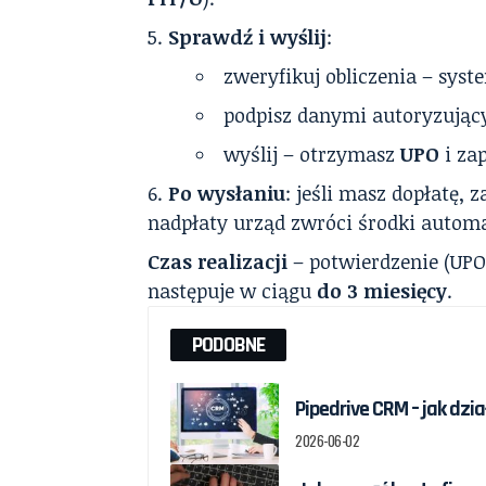
Sprawdź i wyślij
:
zweryfikuj obliczenia – sys
podpisz danymi autoryzują
wyślij – otrzymasz
UPO
i zap
Po wysłaniu
: jeśli masz dopłatę, 
nadpłaty urząd zwróci środki autom
Czas realizacji
– potwierdzenie (UPO
następuje w ciągu
do 3 miesięcy
.
PODOBNE
Pipedrive CRM – jak dz
2026-06-02