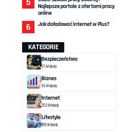
Najlepsze portale z ofertami pracy
online
Jak doładować internet w Plus?
KATEGORIE
Bezpieczeństwo
27 Artykuły
Biznes
93 Artykuły
Internet
253 Artykuły
Lifestyle
188 Artykuły