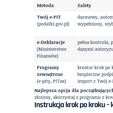
Metoda
Zalety
Twój e‑PIT
darmowy, autom
(podatki.gov.pl)
wypełniony, szy
e‑Deklaracje
pełna kontrola,
(Ministerstwo
danymi autoryz
Finansów)
Programy
kreator krok po 
zewnętrzne
bezpieczne podp
(e‑pity, PITax)
import z Twój e‑
Najlepsza opcja dla początkującyc
złożony, skorzystaj z programu z kr
Instrukcja krok po kroku –