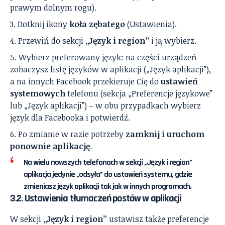
prawym dolnym rogu).
Dotknij ikony
koła zębatego
(Ustawienia).
Przewiń do sekcji
„Język i region”
i ją wybierz.
Wybierz preferowany język: na części urządzeń
zobaczysz listę języków w aplikacji („Język aplikacji”),
a na innych Facebook przekieruje Cię do
ustawień
systemowych
telefonu (sekcja „Preferencje językowe”
lub „Język aplikacji”) – w obu przypadkach wybierz
język dla Facebooka i potwierdź.
Po zmianie w razie potrzeby
zamknij i uruchom
ponownie aplikację
.
Na wielu nowszych telefonach w sekcji „Język i region”
aplikacja jedynie „odsyła” do ustawień systemu, gdzie
zmieniasz język aplikacji tak jak w innych programach.
3.2. Ustawienia tłumaczeń postów w aplikacji
W sekcji
„Język i region”
ustawisz także preferencje