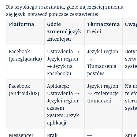
Dla szybkiego rozeznania, gdzie najczęściej zmienia
się język, sprawdź poniższe zestawienie:
Platforma
Gdzie
Tłumaczenia
Uwa
zmienić język
treści
interfejsu
Facebook
Ustawienia →
Język i region
Dotyc
(przeglądarka)
Język i region
→
serwi
→ Język na
Tłumaczenia
syst
Facebooku
postów
Facebook
Aplikacja:
Język i region
Na n
(Android/iOS)
Ustawienia →
→ Preferencje
tele
Język i region;
tłumaczeń
steru
czasem
syst
System: Język
aplikacji
Messenger
Brak
—
Zmie