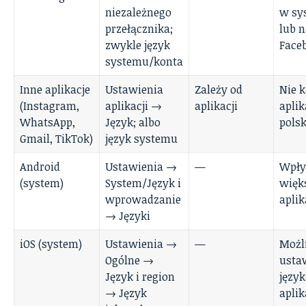
niezależnego
w sy
przełącznika;
lub 
zwykle język
Face
systemu/konta
Inne aplikacje
Ustawienia
Zależy od
Nie 
(Instagram,
aplikacji →
aplikacji
apli
WhatsApp,
Język; albo
polsk
Gmail, TikTok)
język systemu
Android
Ustawienia →
—
Wpły
(system)
System/Język i
więk
wprowadzanie
aplik
→ Języki
iOS (system)
Ustawienia →
—
Możl
Ogólne →
usta
Język i region
język
→ Język
aplik