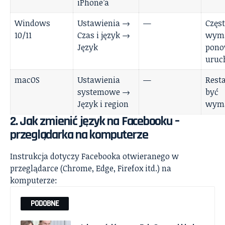
iPhone’a
Windows
Ustawienia →
—
Częs
10/11
Czas i język →
wym
Język
pono
uruc
macOS
Ustawienia
—
Rest
systemowe →
być
Język i region
wym
2. Jak zmienić język na Facebooku –
przeglądarka na komputerze
Instrukcja dotyczy Facebooka otwieranego w
przeglądarce (Chrome, Edge, Firefox itd.) na
komputerze:
PODOBNE