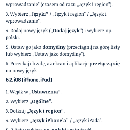
wprowadzanie” (czasem od razu „Język i region”).
Wybierz
„Języki”
/ „Język i region” / „Język i
wprowadzanie”.
Dodaj nowy język (
„Dodaj język”
) i wybierz np.
polski.
Ustaw go jako
domyślny
(przeciągnij na górę listy
lub wybierz „Ustaw jako domyślny”).
Poczekaj chwilę, aż ekran i aplikacje
przełączą się
na nowy język.
6.2. iOS (iPhone, iPad)
Wejdź w
„Ustawienia”
.
Wybierz
„Ogólne”
.
Dotknij
„Język i region”
.
Wybierz
„Język iPhone’a”
/ „Język iPada”.
Z listy wybierz np.
polski
i zatwierdź.