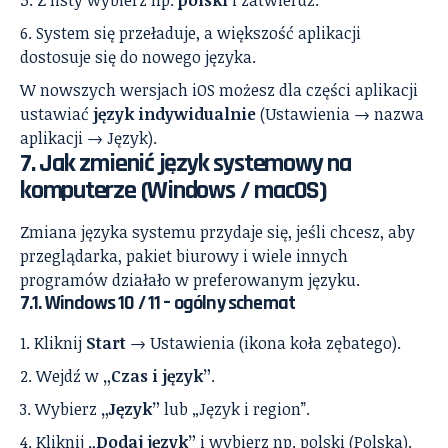
System się przeładuje, a większość aplikacji
dostosuje się do nowego języka.
W nowszych wersjach iOS możesz dla części aplikacji
ustawiać
język indywidualnie
(Ustawienia → nazwa
aplikacji → Język).
7. Jak zmienić język systemowy na
komputerze (Windows / macOS)
Zmiana języka systemu przydaje się, jeśli chcesz, aby
przeglądarka, pakiet biurowy i wiele innych
programów działało w preferowanym języku.
7.1. Windows 10 / 11 – ogólny schemat
Kliknij
Start
→ Ustawienia (ikona koła zębatego).
Wejdź w
„Czas i język”
.
Wybierz
„Język”
lub „Język i region”.
Kliknij
„Dodaj język”
i wybierz np. polski (Polska).