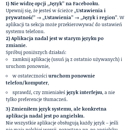
1) Nie widzę opcji „Język” na Facebooku.
Upewnij się, że jesteś w ścieżce
„Ustawienia i
prywatność” → „Ustawienia” → „Język i region”
. W
aplikacji ta sekcja może przekierowywać do ustawień
systemu telefonu.
2) Aplikacja nadal jest w starym języku po
zmianie.
Spróbuj poniższych działań:
zamknij aplikację (usuń ją z ostatnio używanych) i
uruchom ponownie,
w ostateczności
uruchom ponownie
telefon/komputer
,
sprawdź, czy zmieniałeś
język interfejsu
, a nie
tylko preferencje tłumaczeń.
3) Zmieniłem język systemu, ale konkretna
aplikacja nadal jest po angielsku.
Nie wszystkie aplikacje obsługują każdy język – jeśli
nie mają polskiej wersji, pozostaną np. po angielsku.