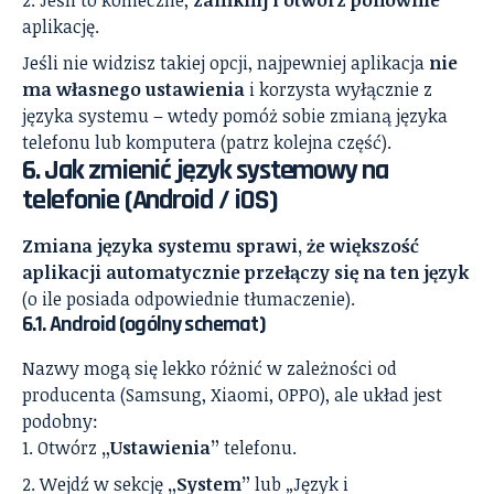
Jeśli to konieczne,
zamknij i otwórz ponownie
aplikację.
Jeśli nie widzisz takiej opcji, najpewniej aplikacja
nie
ma własnego ustawienia
i korzysta wyłącznie z
języka systemu – wtedy pomóż sobie zmianą języka
telefonu lub komputera (patrz kolejna część).
6. Jak zmienić język systemowy na
telefonie (Android / iOS)
Zmiana języka systemu sprawi, że większość
aplikacji automatycznie przełączy się na ten język
(o ile posiada odpowiednie tłumaczenie).
6.1. Android (ogólny schemat)
Nazwy mogą się lekko różnić w zależności od
producenta (Samsung, Xiaomi, OPPO), ale układ jest
podobny:
Otwórz
„Ustawienia”
telefonu.
Wejdź w sekcję
„System”
lub „Język i