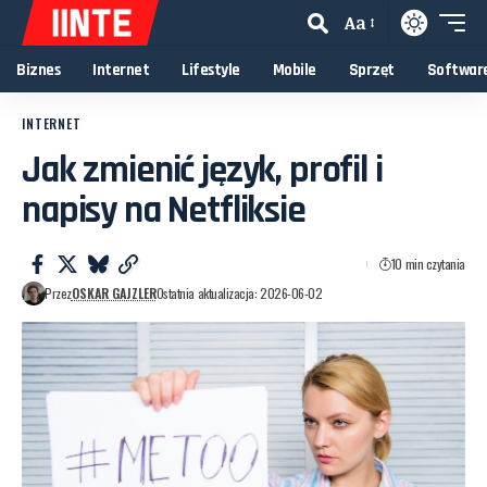
Aa
Biznes
Internet
Lifestyle
Mobile
Sprzęt
Softwar
INTERNET
Jak zmienić język, profil i
napisy na Netfliksie
10 min czytania
Przez
OSKAR GAJZLER
Ostatnia aktualizacja: 2026-06-02