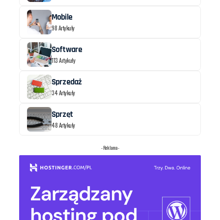
Mobile
98 Artykuły
Software
113 Artykuły
Sprzedaż
34 Artykuły
Sprzęt
48 Artykuły
- Reklama -