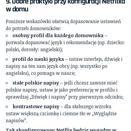
9. Dobre praktyki przy konfiguracji Netflixa
w domu
Poniższe wskazówki ułatwią dopasowanie ustawień
do potrzeb domowników:
osobny profil dla każdego domownika
–
pozwala dopasować język i rekomendacje (np. dziecko:
polski, dorosły: angielski);
profil do nauki języka
– ustaw interfejs, dźwięk i
napisy na ten sam język obcy (np. wszystko po
angielsku), co pomaga w nauce;
stałe polskie napisy
– jeśli chcesz zawsze mieć
polskie napisy, ustaw je jako preferencję w profilu i
sprawdzaj „Dźwięk i napisy” przy pierwszym odcinku;
kontrastowe napisy
– dla słabszego wzroku
ustaw większą czcionkę i ciemne tło w „Wyglądzie
napisów”.
Tak skonfigurowany Netflix będzie wygodny w