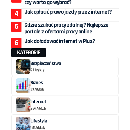
czy warto go wybrać?
Jak opłacić prawo jazdy przez internet?
Gdzie szukać pracy zdalnej? Najlepsze
portale z ofertami pracy online
Jak doładować internet w Plus?
KATEGORIE
Bezpieczeństwo
27 Artykuły
Biznes
93 Artykuły
Internet
254 Artykuły
Lifestyle
188 Artykuły