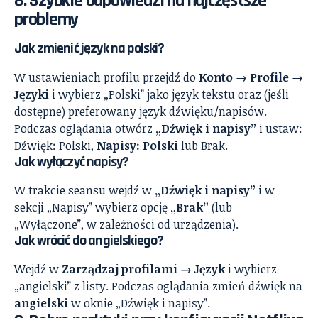
8. Szybkie odpowiedzi na najczęstsze
problemy
Jak zmienić język na polski?
W ustawieniach profilu przejdź do
Konto → Profile →
Języki
i wybierz „Polski” jako język tekstu oraz (jeśli
dostępne) preferowany język dźwięku/napisów.
Podczas oglądania otwórz
„Dźwięk i napisy”
i ustaw:
Dźwięk: Polski,
Napisy: Polski
lub Brak.
Jak wyłączyć napisy?
W trakcie seansu wejdź w
„Dźwięk i napisy”
i w
sekcji „Napisy” wybierz opcję
„Brak”
(lub
„Wyłączone”, w zależności od urządzenia).
Jak wrócić do angielskiego?
Wejdź w
Zarządzaj profilami → Język
i wybierz
„angielski” z listy. Podczas oglądania zmień dźwięk na
angielski
w oknie „Dźwięk i napisy”.