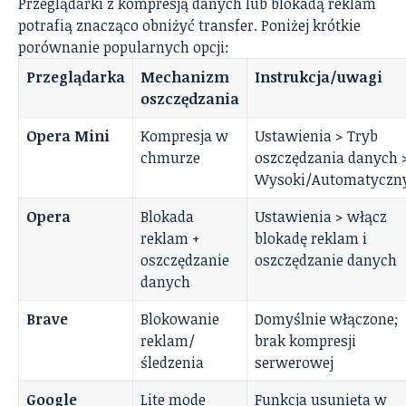
Przeglądarki z kompresją danych lub blokadą reklam
potrafią znacząco obniżyć transfer. Poniżej krótkie
porównanie popularnych opcji:
Przeglądarka
Mechanizm
Instrukcja/uwagi
oszczędzania
Opera Mini
Kompresja w
Ustawienia > Tryb
chmurze
oszczędzania danych 
Wysoki/Automatyczn
Opera
Blokada
Ustawienia > włącz
reklam +
blokadę reklam i
oszczędzanie
oszczędzanie danych
danych
Brave
Blokowanie
Domyślnie włączone;
reklam/
brak kompresji
śledzenia
serwerowej
Google
Lite mode
Funkcja usunięta w