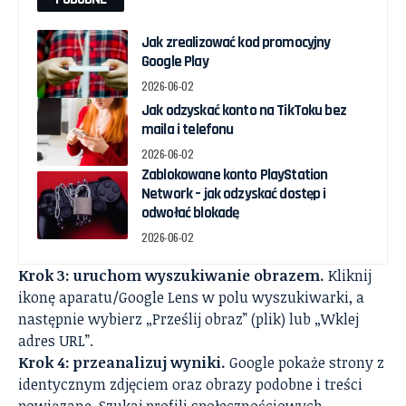
Jak zrealizować kod promocyjny
Google Play
2026-06-02
Jak odzyskać konto na TikToku bez
maila i telefonu
2026-06-02
Zablokowane konto PlayStation
Network – jak odzyskać dostęp i
odwołać blokadę
2026-06-02
Krok 3: uruchom wyszukiwanie obrazem.
Kliknij
ikonę aparatu/Google Lens w polu wyszukiwarki, a
następnie wybierz „Prześlij obraz” (plik) lub „Wklej
adres URL”.
Krok 4: przeanalizuj wyniki.
Google pokaże strony z
identycznym zdjęciem oraz obrazy podobne i treści
powiązane. Szukaj profili społecznościowych