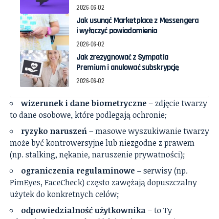
2026-06-02
Jak usunąć Marketplace z Messengera
i wyłączyć powiadomienia
2026-06-02
Jak zrezygnować z Sympatia
Premium i anulować subskrypcję
2026-06-02
wizerunek i dane biometryczne
– zdjęcie twarzy
to dane osobowe, które podlegają ochronie;
ryzyko naruszeń
– masowe wyszukiwanie twarzy
może być kontrowersyjne lub niezgodne z prawem
(np. stalking, nękanie, naruszenie prywatności);
ograniczenia regulaminowe
– serwisy (np.
PimEyes, FaceCheck) często zawężają dopuszczalny
użytek do konkretnych celów;
odpowiedzialność użytkownika
– to Ty