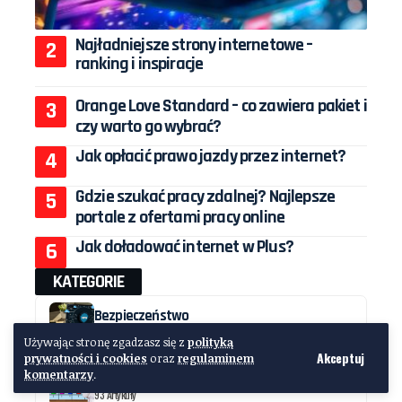
Najładniejsze strony internetowe –
ranking i inspiracje
Orange Love Standard – co zawiera pakiet i
czy warto go wybrać?
Jak opłacić prawo jazdy przez internet?
Gdzie szukać pracy zdalnej? Najlepsze
portale z ofertami pracy online
Jak doładować internet w Plus?
KATEGORIE
Bezpieczeństwo
27 Artykuły
Używając stronę zgadzasz się z
polityką
Akceptuj
prywatności i cookies
oraz
regulaminem
Biznes
komentarzy
.
93 Artykuły