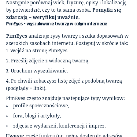
Następnie porównaj wiek, fryzurę, opisy i lokalizację,
by potwierdzić, czy to ta sama osoba.
Pomyłki się
zdarzają – weryfikuj uważnie.
PimEyes – wyszukiwanie twarzy w całym internecie
PimEyes
analizuje rysy twarzy i szuka dopasowań w
szerokich zasobach internetu. Postępuj w skrócie tak:
Wejdź na stronę PimEyes.
Prześlij zdjęcie z widoczną twarzą.
Uruchom wyszukiwanie.
Po chwili zobaczysz listę zdjęć z podobną twarzą
(podglądy + linki).
PimEyes często znajduje następujące typy wyników:
profile społecznościowe,
fora, blogi i artykuły,
zdjęcia z wydarzeń, konferencji i imprez.
Uwaga:
część funkcji (np. pełny dostęp do adresów