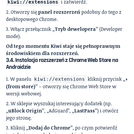
i zatwierdź.
kiwi://extensions
Otworzy się
panel rozszerzeń
podobny do tego z
desktopowego Chrome.
Włącz przełącznik
„Tryb dewelopera”
(Developer
mode).
Od tego momentu Kiwi staje się pełnoprawnym
środowiskiem dla rozszerzeń.
3.4. Instalacja rozszerzeń z Chrome Web Store na
Androidzie
W panelu
kliknij przycisk
„+
kiwi://extensions
(from store)”
– otworzy się Chrome Web Store w
wersji webowej.
W sklepie wyszukaj interesujący dodatek (np.
„uBlock Origin”
, „AdGuard”,
„LastPass”
) i otwórz
jego stronę.
Kliknij
„Dodaj do Chrome”
, po czym potwierdź