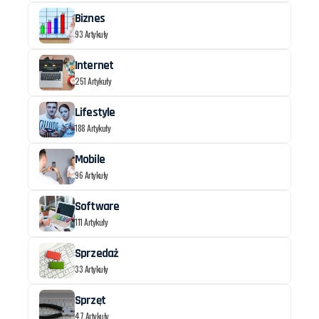
Biznes
93 Artykuły
Internet
251 Artykuły
Lifestyle
188 Artykuły
Mobile
96 Artykuły
Software
111 Artykuły
Sprzedaż
33 Artykuły
Sprzęt
47 Artykuły