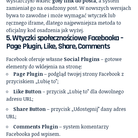
wystarczyło wkleić
goły link do posta
, a system
zamieniał go na osadzony post. W nowszych wersjach
bywa to zawodne i może wymagać wtyczek lub
ręcznego iframe, dlatego najpewniejsza metoda to
oficjalny kod osadzenia jak wyżej.
5. Wtyczki społecznościowe Facebooka –
Page Plugin, Like, Share, Comments
Facebook oferuje własne
Social Plugins
– gotowe
elementy do wklejenia na stronę:
Page Plugin
– podgląd twojej strony Facebook z
przyciskiem „Lubię to”;
Like Button
– przycisk „Lubię to” dla dowolnego
adresu URL;
Share Button
– przycisk „Udostępnij” dany adres
URL;
Comments Plugin
– system komentarzy
Facebooka pod wpisem.