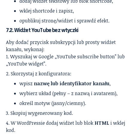
dodaj widżet tekstowy lub blok shortcode,
wklej shortcode i zapisz,
opublikuj stronę/widżet i sprawdź efekt.
7.2. Widżet YouTube bez wtyczki
Aby dodać przycisk subskrypcji lub prosty widżet
kanału, wykonaj:
Wyszukaj w Google „YouTube subscribe button” lub
„YouTube widget”.
Skorzystaj z konfiguratora:
wpisz
nazwę lub identyfikator kanału
,
wybierz układ (pełny – z nazwą i avatarem),
określ motyw (jasny/ciemny).
Skopiuj wygenerowany kod.
W WordPressie dodaj widżet lub blok
HTML
i wklej
kod.