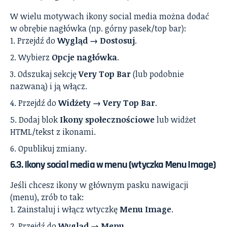
W wielu motywach ikony social media można dodać
w obrębie nagłówka (np. górny pasek/top bar):
Przejdź do
Wygląd → Dostosuj
.
Wybierz
Opcje nagłówka
.
Odszukaj sekcję
Very Top Bar
(lub podobnie
nazwaną) i ją włącz.
Przejdź do
Widżety → Very Top Bar
.
Dodaj blok
Ikony społecznościowe
lub widżet
HTML/tekst z ikonami.
Opublikuj zmiany.
6.3. Ikony social media w menu (wtyczka Menu Image)
Jeśli chcesz ikony w głównym pasku nawigacji
(menu), zrób to tak:
Zainstaluj i włącz wtyczkę
Menu Image
.
Przejdź do
Wygląd → Menu
.