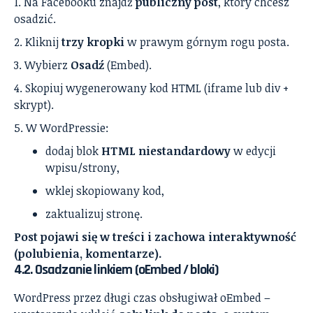
Na Facebooku znajdź
publiczny post
, który chcesz
osadzić.
Kliknij
trzy kropki
w prawym górnym rogu posta.
Wybierz
Osadź
(Embed).
Skopiuj wygenerowany kod HTML (iframe lub div +
skrypt).
W WordPressie:
dodaj blok
HTML niestandardowy
w edycji
wpisu/strony,
wklej skopiowany kod,
zaktualizuj stronę.
Post pojawi się w treści i zachowa interaktywność
(polubienia, komentarze).
4.2. Osadzanie linkiem (oEmbed / bloki)
WordPress przez długi czas obsługiwał oEmbed –