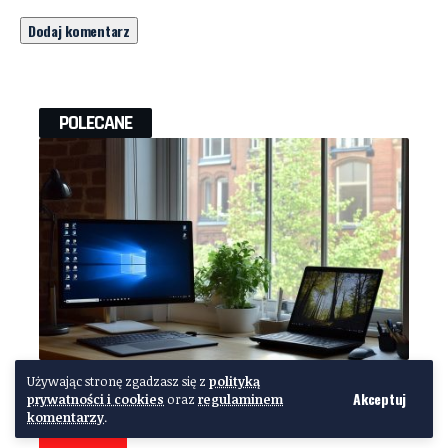
POLECANE
Windows 11 Home czy Pro?
Używając stronę zgadzasz się z
polityką
Akceptuj
prywatności i cookies
oraz
regulaminem
Porównanie wersji i funkcji
komentarzy
.
systemu