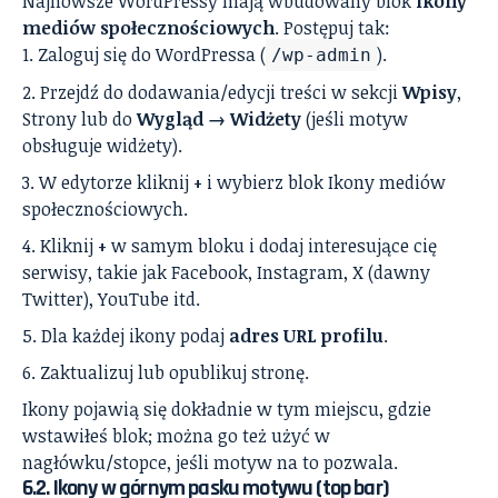
Najnowsze WordPressy mają wbudowany blok
Ikony
mediów społecznościowych
. Postępuj tak:
Zaloguj się do WordPressa (
).
/wp-admin
Przejdź do dodawania/edycji treści w sekcji
Wpisy
,
Strony lub do
Wygląd → Widżety
(jeśli motyw
obsługuje widżety).
W edytorze kliknij
+
i wybierz blok Ikony mediów
społecznościowych.
Kliknij
+
w samym bloku i dodaj interesujące cię
serwisy, takie jak Facebook, Instagram, X (dawny
Twitter), YouTube itd.
Dla każdej ikony podaj
adres URL profilu
.
Zaktualizuj lub opublikuj stronę.
Ikony pojawią się dokładnie w tym miejscu, gdzie
wstawiłeś blok; można go też użyć w
nagłówku/stopce, jeśli motyw na to pozwala.
6.2. Ikony w górnym pasku motywu (top bar)