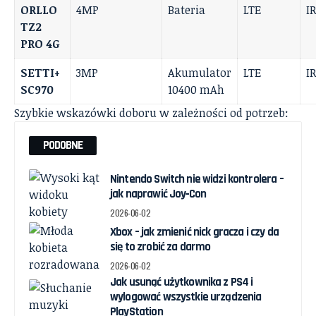
ORLLO
4MP
Bateria
LTE
I
TZ2
PRO 4G
SETTI+
3MP
Akumulator
LTE
I
SC970
10400 mAh
Szybkie wskazówki doboru w zależności od potrzeb:
PODOBNE
Nintendo Switch nie widzi kontrolera –
jak naprawić Joy‑Con
2026-06-02
Xbox – jak zmienić nick gracza i czy da
się to zrobić za darmo
2026-06-02
Jak usunąć użytkownika z PS4 i
wylogować wszystkie urządzenia
PlayStation