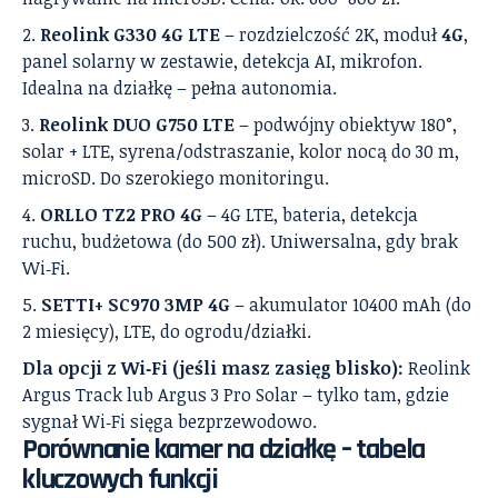
Reolink G330 4G LTE
– rozdzielczość 2K, moduł
4G
,
panel solarny w zestawie, detekcja AI, mikrofon.
Idealna na działkę – pełna autonomia.
Reolink DUO G750 LTE
– podwójny obiektyw 180°,
solar + LTE, syrena/odstraszanie, kolor nocą do 30 m,
microSD. Do szerokiego monitoringu.
ORLLO TZ2 PRO 4G
– 4G LTE, bateria, detekcja
ruchu, budżetowa (do 500 zł). Uniwersalna, gdy brak
Wi‑Fi.
SETTI+ SC970 3MP 4G
– akumulator 10400 mAh (do
2 miesięcy), LTE, do ogrodu/działki.
Dla opcji z Wi‑Fi (jeśli masz zasięg blisko):
Reolink
Argus Track lub Argus 3 Pro Solar – tylko tam, gdzie
sygnał Wi‑Fi sięga bezprzewodowo.
Porównanie kamer na działkę – tabela
kluczowych funkcji