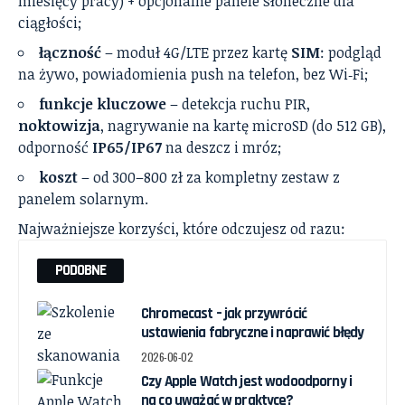
miesięcy pracy) + opcjonalne panele słoneczne dla
ciągłości;
łączność
– moduł 4G/LTE przez kartę
SIM
: podgląd
na żywo, powiadomienia push na telefon, bez Wi‑Fi;
funkcje kluczowe
– detekcja ruchu PIR,
noktowizja
, nagrywanie na kartę microSD (do 512 GB),
odporność
IP65/IP67
na deszcz i mróz;
koszt
– od 300–800 zł za kompletny zestaw z
panelem solarnym.
Najważniejsze korzyści, które odczujesz od razu:
PODOBNE
Chromecast – jak przywrócić
ustawienia fabryczne i naprawić błędy
2026-06-02
Czy Apple Watch jest wodoodporny i
na co uważać w praktyce?