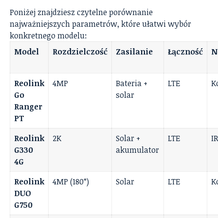
Poniżej znajdziesz czytelne porównanie
najważniejszych parametrów, które ułatwi wybór
konkretnego modelu:
Model
Rozdzielczość
Zasilanie
Łączność
N
Reolink
4MP
Bateria +
LTE
K
Go
solar
Ranger
PT
Reolink
2K
Solar +
LTE
I
G330
akumulator
4G
Reolink
4MP (180°)
Solar
LTE
K
DUO
G750