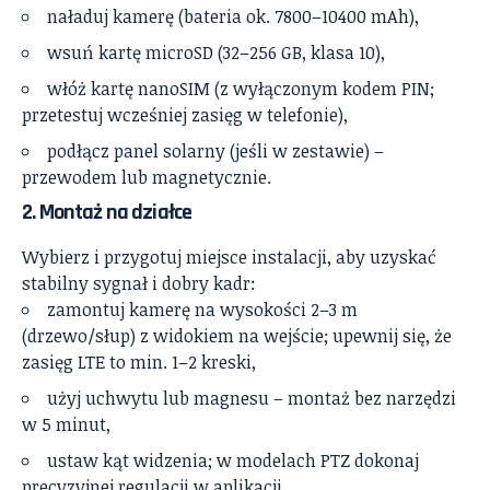
naładuj kamerę (bateria ok. 7800–10400 mAh),
wsuń kartę microSD (32–256 GB, klasa 10),
włóż kartę nanoSIM (z wyłączonym kodem PIN;
przetestuj wcześniej zasięg w telefonie),
podłącz panel solarny (jeśli w zestawie) –
przewodem lub magnetycznie.
2.
Montaż na działce
Wybierz i przygotuj miejsce instalacji, aby uzyskać
stabilny sygnał i dobry kadr:
zamontuj kamerę na wysokości 2–3 m
(drzewo/słup) z widokiem na wejście; upewnij się, że
zasięg LTE to min. 1–2 kreski,
użyj uchwytu lub magnesu – montaż bez narzędzi
w 5 minut,
ustaw kąt widzenia; w modelach PTZ dokonaj
precyzyjnej regulacji w aplikacji.