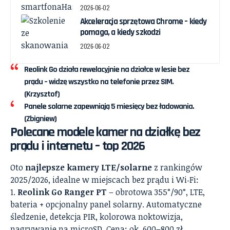
2026-06-02
Akceleracja sprzętowa Chrome – kiedy
pomaga, a kiedy szkodzi
2026-06-02
Reolink Go działa rewelacyjnie na działce w lesie bez
prądu – widzę wszystko na telefonie przez SIM.
(Krzysztof)
Panele solarne zapewniają 5 miesięcy bez ładowania.
(Zbigniew)
Polecane modele kamer na działkę bez
prądu i internetu – top 2026
Oto
najlepsze kamery LTE/solarne
z rankingów
2025/2026, idealne w miejscach bez prądu i Wi‑Fi:
Reolink Go Ranger PT
– obrotowa 355°/90°, LTE,
bateria + opcjonalny panel solarny. Automatyczne
śledzenie, detekcja PIR, kolorowa noktowizja,
nagrywanie na microSD. Cena: ok. 600–800 zł.