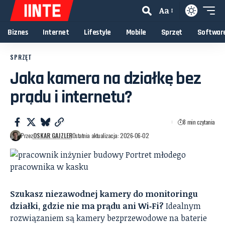
Aa
Biznes
Internet
Lifestyle
Mobile
Sprzęt
Softwar
SPRZĘT
Jaka kamera na działkę bez
prądu i internetu?
8 min czytania
Przez
OSKAR GAJZLER
Ostatnia aktualizacja: 2026-06-02
Szukasz niezawodnej kamery do monitoringu
działki, gdzie nie ma prądu ani Wi‑Fi?
Idealnym
rozwiązaniem są kamery bezprzewodowe na baterie