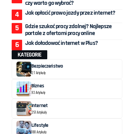
czy warto go wybrać?
Jak opłacić prawo jazdy przez internet?
Gdzie szukać pracy zdalnej? Najlepsze
portale z ofertami pracy online
Jak doładować internet w Plus?
KATEGORIE
Bezpieczeństwo
27 Artykuły
Biznes
93 Artykuły
Internet
251 Artykuły
Lifestyle
188 Artykuły