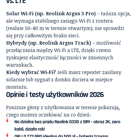
vs. LTE
Solar Wi‑Fi (np. Reolink Argus 3 Pro)
– tańsza opcja,
ale wymaga stabilnego zasięgu Wi‑Fi z routera
(realnie 50–80 m w terenie otwartym); nie sprawdzi
się przy całkowitym braku sieci.
Hybrydy (np. Reolink Argus Track)
– możliwość
przełączania między Wi‑Fi a LTE, dzięki czemu
zyskujesz elastyczność łączności w zmiennych
warunkach.
Kiedy wybrać Wi‑Fi?
Jeśli masz repeater zasilany
solarnie lub sygnał z domku dociera w miejsce
montażu.
Opinie i testy użytkowników 2026
Poniższe głosy z użytkowania w terenie pokazują,
czego możesz oczekiwać na co dzień:
Na działce bez prądu Reolink G330 z SIM – obraz 2K, zero
kabli, działa rok!
ORLLO TZ2 PRO idealna do 500 zł – bateria trzyma