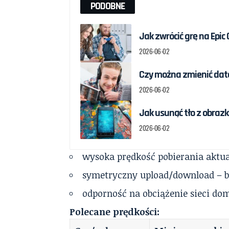
PODOBNE
Jak zwrócić grę na Epic
2026-06-02
Czy można zmienić datę 
2026-06-02
Jak usunąć tło z obrazka
2026-06-02
wysoka prędkość pobierania aktual
symetryczny upload/download – br
odporność na obciążenie sieci dom
Polecane prędkości: