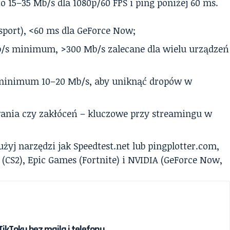
15–35 Mb/s dla 1080p/60 FPS i ping poniżej 60 ms.
‑sport), <60 ms dla GeForce Now;
/s minimum, >300 Mb/s zalecane dla wielu urządzeń
minimum 10–20 Mb/s, aby uniknąć dropów w
ania czy zakłóceń – kluczowe przy streamingu w
żyj narzędzi jak Speedtest.net lub pingplotter.com,
(CS2), Epic Games (Fortnite) i NVIDIA (GeForce Now,
ikToku bez maila i telefonu