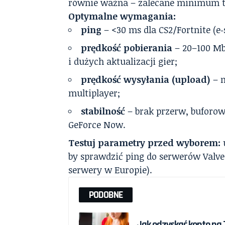
równie ważna – zalecane minimum to 
Optymalne wymagania:
ping
– <30 ms dla CS2/Fortnite (e
prędkość pobierania
– 20–100 Mb
i dużych aktualizacji gier;
prędkość wysyłania (upload)
– 
multiplayer;
stabilność
– brak przerw, buforow
GeForce Now.
Testuj parametry przed wyborem:
u
by sprawdzić ping do serwerów Valve 
serwery w Europie).
PODOBNE
Jak odzyskać konto na T