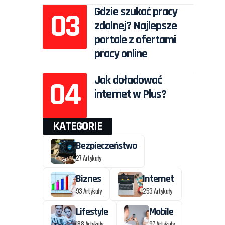
Gdzie szukać pracy
zdalnej? Najlepsze
portale z ofertami
pracy online
Jak doładować
internet w Plus?
KATEGORIE
Bezpieczeństwo
27 Artykuły
Biznes
Internet
93 Artykuły
253 Artykuły
Lifestyle
Mobile
188 Artykuły
97 Artykuły