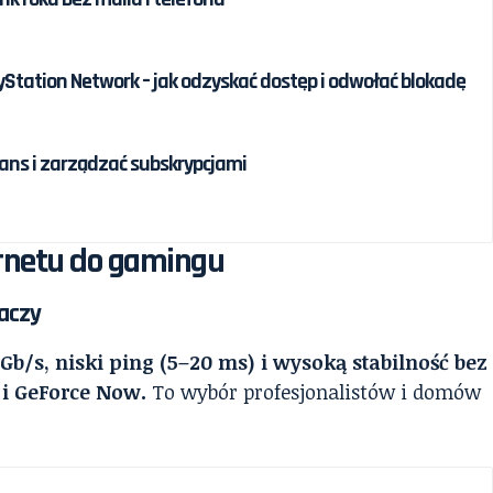
Station Network – jak odzyskać dostęp i odwołać blokadę
ans i zarządzać subskrypcjami
ernetu do gamingu
raczy
Gb/s, niski ping (5–20 ms) i wysoką stabilność bez
 i GeForce Now.
To wybór profesjonalistów i domów