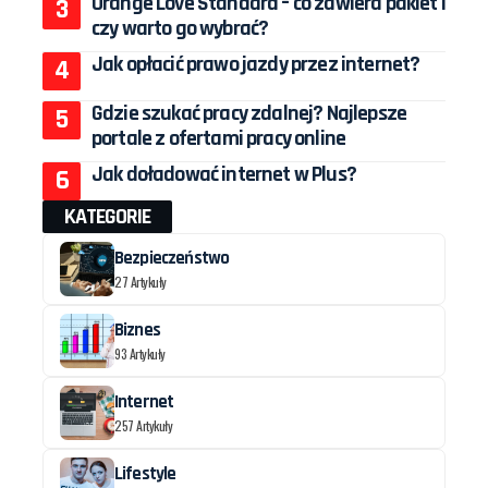
Orange Love Standard – co zawiera pakiet i
czy warto go wybrać?
Jak opłacić prawo jazdy przez internet?
Gdzie szukać pracy zdalnej? Najlepsze
portale z ofertami pracy online
Jak doładować internet w Plus?
KATEGORIE
Bezpieczeństwo
27 Artykuły
Biznes
93 Artykuły
Internet
257 Artykuły
Lifestyle