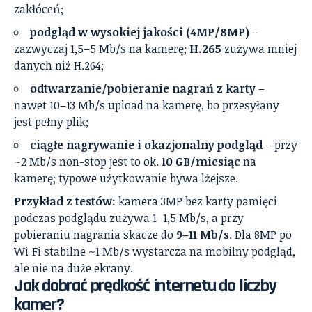
zakłóceń;
podgląd w wysokiej jakości (4MP/8MP)
–
zazwyczaj 1,5–5 Mb/s na kamerę;
H.265
zużywa mniej
danych niż H.264;
odtwarzanie/pobieranie nagrań z karty
–
nawet 10–13 Mb/s upload na kamerę, bo przesyłany
jest pełny plik;
ciągłe nagrywanie i okazjonalny podgląd
– przy
~2 Mb/s non-stop jest to ok.
10 GB/miesiąc
na
kamerę; typowe użytkowanie bywa lżejsze.
Przykład z testów:
kamera 3MP bez karty pamięci
podczas podglądu zużywa 1–1,5 Mb/s, a przy
pobieraniu nagrania skacze do
9–11 Mb/s
. Dla 8MP po
Wi‑Fi stabilne ~1 Mb/s wystarcza na mobilny podgląd,
ale nie na duże ekrany.
Jak dobrać prędkość internetu do liczby
kamer?