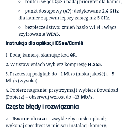
router: włącz QoS i nadaj priorytet dla kamer,
punkt dostępowy (AP): dedykowane
2,4 GHz
dla kamer zapewni lepszy zasięg niż 5 GHz,
bezpieczeństwo: zmień hasło Wi‑Fi i włącz
szyfrowanie
WPA3
.
Instrukcja dla aplikacji ICSee/CamHi
Dodaj kamerę, skanując kod QR.
W ustawieniach wybierz kompresję
H.265
.
Przetestuj podgląd: do ~1 Mb/s (niska jakość) i ~5
Mb/s (wysoka).
Pobierz nagranie: przytrzymaj i wybierz Download
(Pobierz) – obserwuj wzrost do
~13 Mb/s
.
Częste błędy i rozwiązania
Rwanie obrazu
– zwykle zbyt niski upload;
wykonaj speedtest w miejscu instalacji kamery;