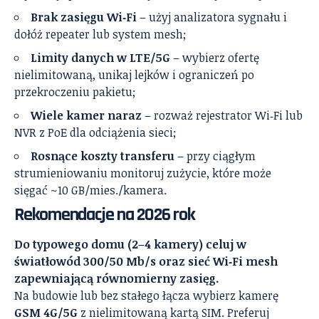
Brak zasięgu Wi‑Fi
– użyj analizatora sygnału i
dołóż repeater lub system mesh;
Limity danych w LTE/5G
– wybierz ofertę
nielimitowaną, unikaj lejków i ograniczeń po
przekroczeniu pakietu;
Wiele kamer naraz
– rozważ rejestrator Wi‑Fi lub
NVR z PoE dla odciążenia sieci;
Rosnące koszty transferu
– przy ciągłym
strumieniowaniu monitoruj zużycie, które może
sięgać ~10 GB/mies./kamera.
Rekomendacje na 2026 rok
Do typowego domu (2–4 kamery) celuj w
światłowód 300/50 Mb/s oraz sieć Wi‑Fi mesh
zapewniającą równomierny zasięg.
Na budowie lub bez stałego łącza wybierz kamerę
GSM 4G/5G
z nielimitowaną kartą SIM. Preferuj