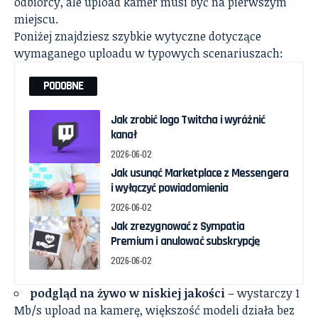
odbiorcy, ale upload kamer musi być na pierwszym
miejscu.
Poniżej znajdziesz szybkie wytyczne dotyczące
wymaganego uploadu w typowych scenariuszach:
PODOBNE
Jak zrobić logo Twitcha i wyróżnić
kanał
2026-06-02
Jak usunąć Marketplace z Messengera
i wyłączyć powiadomienia
2026-06-02
Jak zrezygnować z Sympatia
Premium i anulować subskrypcję
2026-06-02
podgląd na żywo w niskiej jakości
– wystarczy 1
Mb/s upload na kamerę, większość modeli działa bez