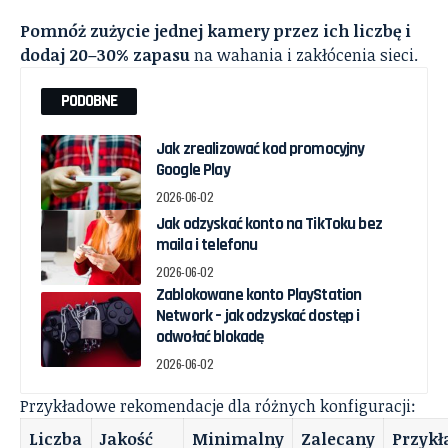
Pomnóż zużycie jednej kamery przez ich liczbę i
dodaj 20–30% zapasu
na wahania i zakłócenia sieci.
PODOBNE
Jak zrealizować kod promocyjny
Google Play
2026-06-02
Jak odzyskać konto na TikToku bez
maila i telefonu
2026-06-02
Zablokowane konto PlayStation
Network – jak odzyskać dostęp i
odwołać blokadę
2026-06-02
Przykładowe rekomendacje dla różnych konfiguracji:
Liczba
Jakość
Minimalny
Zalecany
Przyk