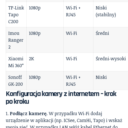
TP‑Link
1080p
Wi‑Fi +
Niski
Tapo
RJ45
(stabilny)
C200
Imou
1080p
Wi‑Fi
Średni
Ranger
2
Xiaomi
2K
Wi‑Fi
Średni‑wysoki
Mi 360°
Sonoff
1080p
Wi‑Fi +
Niski
GK‑200
RJ45
Konfiguracja kamery z internetem – krok
po kroku
Podłącz kamerę.
W przypadku Wi‑Fi dodaj
urządzenie w aplikacji (np. ICSee, CamHi, Tapo) i wskaż
swoją sieć. W przypadku LAN włóż kabel Ethernet do