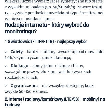
większej liczbie wybierz łącze symetryczne lub ofertę
z wysokim uploadem (np. 50/50 Mb/s). Zawsze testuj
rzeczywiste prędkości narzędziami typu Speedtest.net
w miejscu instalacji kamer.
Rodzaje internetu – który wybrać do
monitoringu?
1. Światłowód (FTTH/FTTB) – najlepszy wybór
Zalety
– bardzo stabilny, wysoki upload (nawet do
1 Gb/s symetrycznie), niska latencja;
Dla kogo
– domy jednorodzinne i firmy,
szczególnie przy wielu kamerach lub wysokich
rozdzielczościach;
Ograniczenia
– nie wszędzie dostępny; koszt
zwykle 50–150 zł/mies..
2. Internet radiowy/komórkowy (LTE/5G) – mobilny i na
budowy