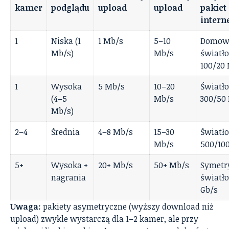
kamer
podglądu
upload
upload
pakiet
intern
1
Niska (1
1 Mb/s
5–10
Domow
Mb/s)
Mb/s
światł
100/20
1
Wysoka
5 Mb/s
10–20
Światł
(4–5
Mb/s
300/50
Mb/s)
2–4
Średnia
4–8 Mb/s
15–30
Światł
Mb/s
500/10
5+
Wysoka +
20+ Mb/s
50+ Mb/s
Symetr
nagrania
światł
Gb/s
Uwaga:
pakiety asymetryczne (wyższy download niż
upload) zwykle wystarczą dla 1–2 kamer, ale przy