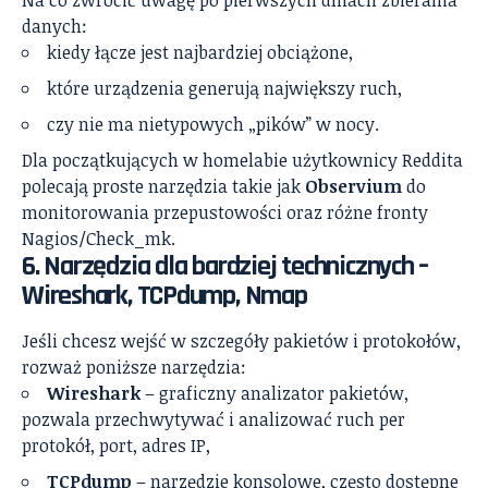
Na co zwrócić uwagę po pierwszych dniach zbierania
danych:
kiedy łącze jest najbardziej obciążone,
które urządzenia generują największy ruch,
czy nie ma nietypowych „pików” w nocy.
Dla początkujących w homelabie użytkownicy Reddita
polecają proste narzędzia takie jak
Observium
do
monitorowania przepustowości oraz różne fronty
Nagios/Check_mk.
6. Narzędzia dla bardziej technicznych –
Wireshark, TCPdump, Nmap
Jeśli chcesz wejść w szczegóły pakietów i protokołów,
rozważ poniższe narzędzia:
Wireshark
– graficzny analizator pakietów,
pozwala przechwytywać i analizować ruch per
protokół, port, adres IP,
TCPdump
– narzędzie konsolowe, często dostępne