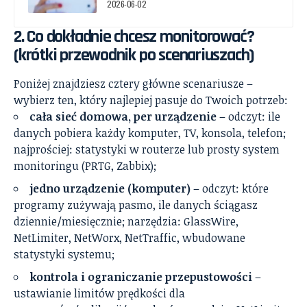
2026-06-02
2. Co dokładnie chcesz monitorować?
(krótki przewodnik po scenariuszach)
Poniżej znajdziesz cztery główne scenariusze –
wybierz ten, który najlepiej pasuje do Twoich potrzeb:
cała sieć domowa, per urządzenie
– odczyt: ile
danych pobiera każdy komputer, TV, konsola, telefon;
najprościej: statystyki w routerze lub prosty system
monitoringu (PRTG, Zabbix);
jedno urządzenie (komputer)
– odczyt: które
programy zużywają pasmo, ile danych ściągasz
dziennie/miesięcznie; narzędzia: GlassWire,
NetLimiter, NetWorx, NetTraffic, wbudowane
statystyki systemu;
kontrola i ograniczanie przepustowości
–
ustawianie limitów prędkości dla