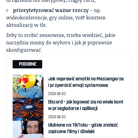
urządzenia lub nietypowy, ciągły ruch,
priorytetyzować ważne rzeczy
– np.
wideokonferencje, gry online, VoIP kosztem
aktualizacji w tle.
Żeby to zrobić sensownie, trzeba wiedzieć, jakie
narzędzia mamy do wyboru i jak je poprawnie
skonfigurować.
PODOBNE
Jak naprawić emotki na Messengerze
i przywrócić emoji systemowe
2026-06-02
Discord – jak logować się na wiele kont
w przeglądarce i aplikacji
2026-06-02
Ulubione na TikToku – gdzie znaleźć
zapisane filmy i dźwięki