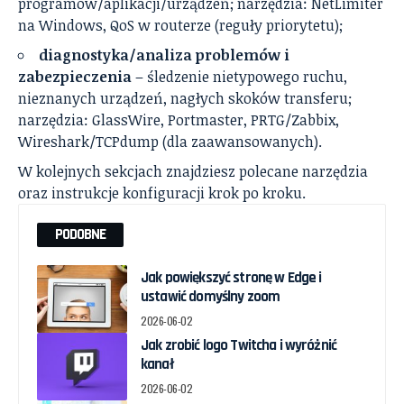
programów/aplikacji/urządzeń; narzędzia: NetLimiter
na Windows, QoS w routerze (reguły priorytetu);
diagnostyka/analiza problemów i
zabezpieczenia
– śledzenie nietypowego ruchu,
nieznanych urządzeń, nagłych skoków transferu;
narzędzia: GlassWire, Portmaster, PRTG/Zabbix,
Wireshark/TCPdump (dla zaawansowanych).
W kolejnych sekcjach znajdziesz polecane narzędzia
oraz instrukcje konfiguracji krok po kroku.
PODOBNE
Jak powiększyć stronę w Edge i
ustawić domyślny zoom
2026-06-02
Jak zrobić logo Twitcha i wyróżnić
kanał
2026-06-02