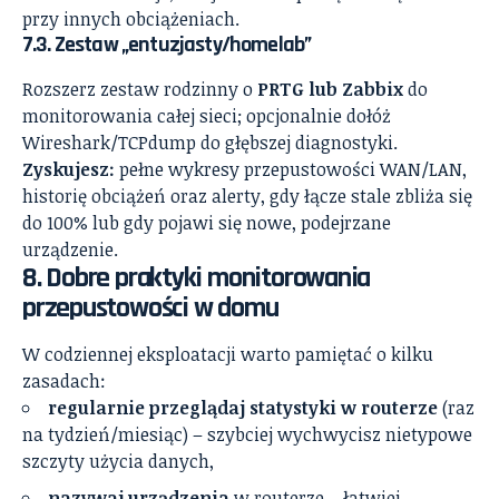
przy innych obciążeniach.
7.3. Zestaw „entuzjasty/homelab”
Rozszerz zestaw rodzinny o
PRTG lub Zabbix
do
monitorowania całej sieci; opcjonalnie dołóż
Wireshark/TCPdump do głębszej diagnostyki.
Zyskujesz:
pełne wykresy przepustowości WAN/LAN,
historię obciążeń oraz alerty, gdy łącze stale zbliża się
do 100% lub gdy pojawi się nowe, podejrzane
urządzenie.
8. Dobre praktyki monitorowania
przepustowości w domu
W codziennej eksploatacji warto pamiętać o kilku
zasadach:
regularnie przeglądaj statystyki w routerze
(raz
na tydzień/miesiąc) – szybciej wychwycisz nietypowe
szczyty użycia danych,
nazywaj urządzenia
w routerze – łatwiej