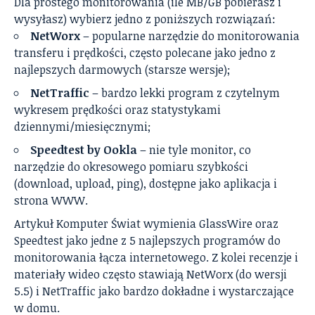
Dla prostego monitorowania (ile MB/GB pobierasz i
wysyłasz) wybierz jedno z poniższych rozwiązań:
NetWorx
– popularne narzędzie do monitorowania
transferu i prędkości, często polecane jako jedno z
najlepszych darmowych (starsze wersje);
NetTraffic
– bardzo lekki program z czytelnym
wykresem prędkości oraz statystykami
dziennymi/miesięcznymi;
Speedtest by Ookla
– nie tyle monitor, co
narzędzie do okresowego pomiaru szybkości
(download, upload, ping), dostępne jako aplikacja i
strona WWW.
Artykuł Komputer Świat wymienia GlassWire oraz
Speedtest jako jedne z 5 najlepszych programów do
monitorowania łącza internetowego. Z kolei recenzje i
materiały wideo często stawiają NetWorx (do wersji
5.5) i NetTraffic jako bardzo dokładne i wystarczające
w domu.