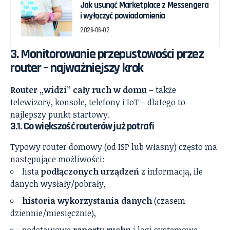
Jak usunąć Marketplace z Messengera
i wyłączyć powiadomienia
2026-06-02
3. Monitorowanie przepustowości przez
router – najważniejszy krok
Router „widzi” cały ruch w domu
– także
telewizory, konsole, telefony i IoT – dlatego to
najlepszy punkt startowy.
3.1. Co większość routerów już potrafi
Typowy router domowy (od ISP lub własny) często ma
następujące możliwości:
lista
podłączonych urządzeń
z informacją, ile
danych wysłały/pobrały,
historia wykorzystania danych
(czasem
dziennie/miesięcznie),
podstawowe
raporty ruchu
i logi systemowe.