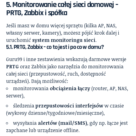
5. Monitorowanie całej sieci domowej –
PRTG, Zabbix i spółka
Jeśli masz w domu więcej sprzętu (kilka AP, NAS,
własny serwer, kamery), możesz pójść krok dalej i
uruchomić
system monitoringu sieci
.
5.1. PRTG, Zabbix – co to jest i po co w domu?
Guru99 i inne zestawienia wskazują darmowe wersje
PRTG
oraz Zabbix jako narzędzia do monitorowania
całej sieci (przepustowość, ruch, dostępność
urządzeń). Dają możliwość:
monitorowania
obciążenia łączy
(router, AP, NAS,
serwer),
śledzenia
przepustowości interfejsów
w czasie
(wykresy dzienne/tygodniowe/miesięczne),
wysyłania
alertów (mail/SMS)
, gdy np. łącze jest
zapchane lub urządzenie offline.