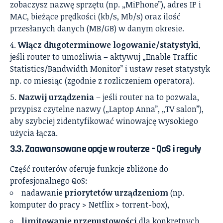
zobaczysz nazwę sprzętu (np. „MiPhone”), adres IP i
MAC, bieżące prędkości (kb/s, Mb/s) oraz ilość
przesłanych danych (MB/GB) w danym okresie.
Włącz długoterminowe logowanie/statystyki
,
jeśli router to umożliwia – aktywuj „Enable Traffic
Statistics/Bandwidth Monitor” i ustaw reset statystyk
np. co miesiąc (zgodnie z rozliczeniem operatora).
Nazwij urządzenia
– jeśli router na to pozwala,
przypisz czytelne nazwy („Laptop Anna”, „TV salon”),
aby szybciej zidentyfikować winowajcę wysokiego
użycia łącza.
3.3. Zaawansowane opcje w routerze – QoS i reguły
Część routerów oferuje funkcje zbliżone do
profesjonalnego QoS:
nadawanie
priorytetów urządzeniom
(np.
komputer do pracy > Netflix > torrent-box),
limitowanie przepustowości
dla konkretnych