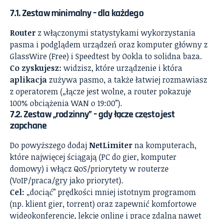
7.1. Zestaw minimalny – dla każdego
Router
z włączonymi statystykami wykorzystania
pasma i podglądem urządzeń oraz komputer główny z
GlassWire (Free) i Speedtest by Ookla to solidna baza.
Co zyskujesz:
widzisz, które urządzenie i która
aplikacja
zużywa pasmo, a także łatwiej rozmawiasz
z operatorem („łącze jest wolne, a router pokazuje
100% obciążenia WAN o 19:00”).
7.2. Zestaw „rodzinny” – gdy łącze często jest
zapchane
Do powyższego dodaj
NetLimiter
na komputerach,
które najwięcej ściągają (PC do gier, komputer
domowy) i włącz QoS/priorytety w routerze
(VoIP/praca/gry jako priorytet).
Cel:
„dociąć” prędkości mniej istotnym programom
(np. klient gier, torrent) oraz zapewnić komfortowe
wideokonferencje, lekcje online i pracę zdalną nawet