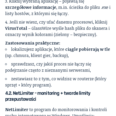
Kliknij wybraną aplikację – pojawią się
szczegółowe informacje
, m.in. ścieżka do pliku .exe i
listy hostów, z którymi się łączy.
Jeśli nie wiesz, czy ufać danemu procesowi, kliknij
VirusTotal
– GlassWire wyśle hash pliku do skanera i
oznaczy wynik kolorami (zielony – bezpieczny).
Zastosowania praktyczne:
lokalizujesz aplikacje, które
ciągle pobierają w tle
(np. chmura, klient gier, backup),
sprawdzasz, czy jakiś proces nie łączy się
podejrzanie często z nieznanymi serwerami,
zestawiasz to z tym, co widzisz w routerze (który
sprzęt + który program).
4.2. NetLimiter – monitoring + twarde limity
przepustowości
NetLimiter
to program do monitorowania i kontroli
ruchu internetowego w Windows. Umożliwia: