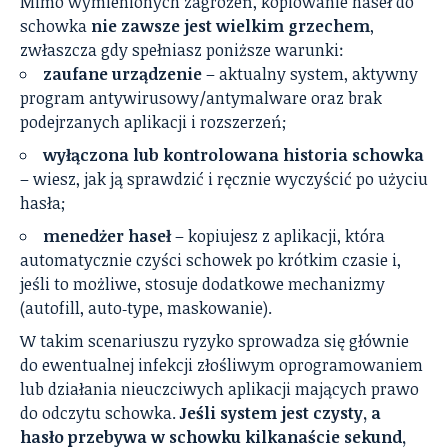
Mimo wymienionych zagrożeń, kopiowanie haseł do
schowka
nie zawsze jest wielkim grzechem
,
zwłaszcza gdy spełniasz poniższe warunki:
zaufane urządzenie
– aktualny system, aktywny
program antywirusowy/antymalware oraz brak
podejrzanych aplikacji i rozszerzeń;
wyłączona lub kontrolowana historia schowka
– wiesz, jak ją sprawdzić i ręcznie wyczyścić po użyciu
hasła;
menedżer haseł
– kopiujesz z aplikacji, która
automatycznie czyści schowek po krótkim czasie i,
jeśli to możliwe, stosuje dodatkowe mechanizmy
(autofill, auto‑type, maskowanie).
W takim scenariuszu ryzyko sprowadza się głównie
do ewentualnej infekcji złośliwym oprogramowaniem
lub działania nieuczciwych aplikacji mających prawo
do odczytu schowka.
Jeśli system jest czysty, a
hasło przebywa w schowku kilkanaście sekund,