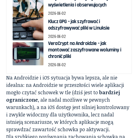
wyświetlenia i obserwujących
2026-06-02
Klucz GPG – jak szyfrować i
odszyfrowywać pliki w Linuksie
2026-06-02
VeraCrypt na Androidzie – jak
montować zaszyfrowane woluminy i
chronić pliki
2026-06-02
Na Androidzie i iOS sytuacja bywa lepsza, ale nie
idealna: na Androidzie w przeszłości wiele aplikacji
mogło czytać schowek w tle (dziś jest to
bardziej
ograniczone
, ale nadal możliwe w pewnych
warunkach), a na iOS dostęp jest silniej kontrolowany
i zwykle widoczny dla użytkownika, lecz nadal
istnieją scenariusze, w których aplikacje mogą
sprawdzać zawartość schowka po aktywacji.
Dla szybkiego porównania zachowania schowka na