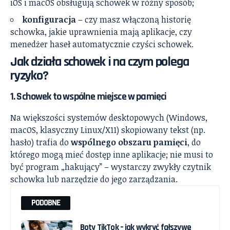
iOS i macOS obsługują schowek w różny sposób;
konfiguracja
– czy masz włączoną historię
schowka, jakie uprawnienia mają aplikacje, czy
menedżer haseł automatycznie czyści schowek.
Jak działa schowek i na czym polega
ryzyko?
1. Schowek to wspólne miejsce w pamięci
Na większości systemów desktopowych (Windows,
macOS, klasyczny Linux/X11) skopiowany tekst (np.
hasło) trafia do
wspólnego obszaru pamięci
, do
którego mogą mieć dostęp inne aplikacje; nie musi to
być program „hakujący” – wystarczy zwykły czytnik
schowka lub narzędzie do jego zarządzania.
PODOBNE
Boty TikTok – jak wykryć fałszywe