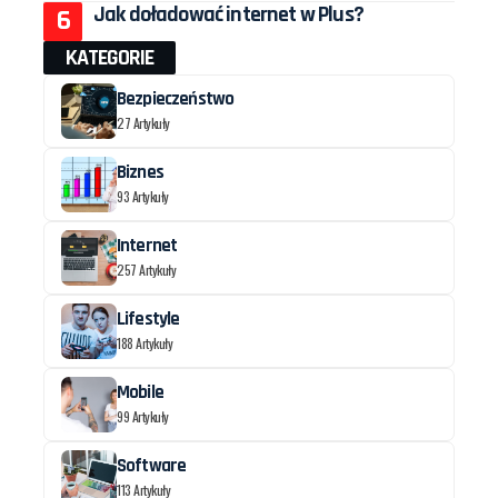
Jak doładować internet w Plus?
KATEGORIE
Bezpieczeństwo
27 Artykuły
Biznes
93 Artykuły
Internet
257 Artykuły
Lifestyle
188 Artykuły
Mobile
99 Artykuły
Software
113 Artykuły