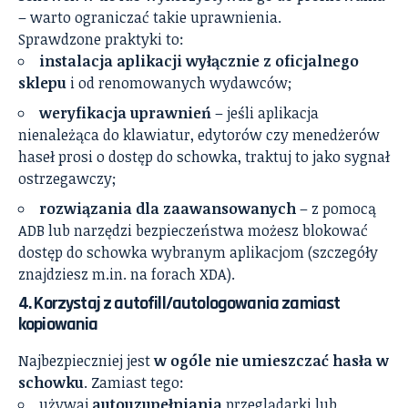
– warto ograniczać takie uprawnienia.
Sprawdzone praktyki to:
instalacja aplikacji wyłącznie z oficjalnego
sklepu
i od renomowanych wydawców;
weryfikacja uprawnień
– jeśli aplikacja
nienależąca do klawiatur, edytorów czy menedżerów
haseł prosi o dostęp do schowka, traktuj to jako sygnał
ostrzegawczy;
rozwiązania dla zaawansowanych
– z pomocą
ADB lub narzędzi bezpieczeństwa możesz blokować
dostęp do schowka wybranym aplikacjom (szczegóły
znajdziesz m.in. na forach XDA).
4. Korzystaj z autofill/autologowania zamiast
kopiowania
Najbezpieczniej jest
w ogóle nie umieszczać hasła w
schowku
. Zamiast tego:
używaj
autouzupełniania
przeglądarki lub