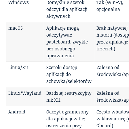
Windows
Domyślnie szeroki
Tak (Win+V),
odczyt dla aplikacji
opcjonalna
aktywnych
macOS
Aplikacje mogą
Brak natywnej
odczytywać
historii (dostę
pasteboard, zwykle
przez aplikacje
bez osobnego
trzecich)
uprawnienia
Linux/X11
Szeroki dostęp
Zależna od
aplikacji do
środowiska/apl
schowka/selektorów
Linux/Wayland
Bardziej restrykcyjny
Zależna od
niż X11
środowiska/apl
Android
Odczyt ograniczony
Często wbudo
dla aplikacji w tle;
w klawiaturę (
ostrzeżenia przy
Gboard)