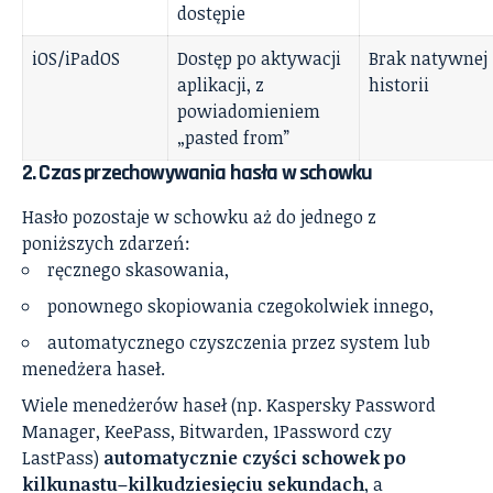
dostępie
iOS/iPadOS
Dostęp po aktywacji
Brak natywnej
aplikacji, z
historii
powiadomieniem
„pasted from”
2. Czas przechowywania hasła w schowku
Hasło pozostaje w schowku aż do jednego z
poniższych zdarzeń:
ręcznego skasowania,
ponownego skopiowania czegokolwiek innego,
automatycznego czyszczenia przez system lub
menedżera haseł.
Wiele menedżerów haseł (np. Kaspersky Password
Manager, KeePass, Bitwarden, 1Password czy
LastPass)
automatycznie czyści schowek po
kilkunastu–kilkudziesięciu sekundach
, a