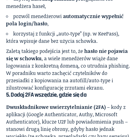
menedżera haseł,
pozwól menedżerowi
automatycznie wypełnić
pola login/hasło
,
korzystaj z funkcji „auto‑type” (np. w KeePass),
która wpisuje dane bez użycia schowka.
Zaletą takiego podejścia jest to, że
hasło nie pojawia
się w schowku
, a wiele menedżerów wiąże dane
logowania z konkretną domeną, co utrudnia phishing.
W poradniku warto zachęcić czytelników do
przesiadki z kopiowania na autofill/auto‑type i
zilustrować konfigurację zrzutami ekranu.
5. Dodaj 2FA wszędzie, gdzie się da
Dwuskładnikowe uwierzytelnianie (2FA)
– kody z
aplikacji (Google Authenticator, Authy, Microsoft
Authenticator), klucze U2F lub powiadomienia push –
stanowi drugą linię obrony, gdyby hasło jednak
wyciekło (ze schowka, przeglądarki czy bazy serwisu).