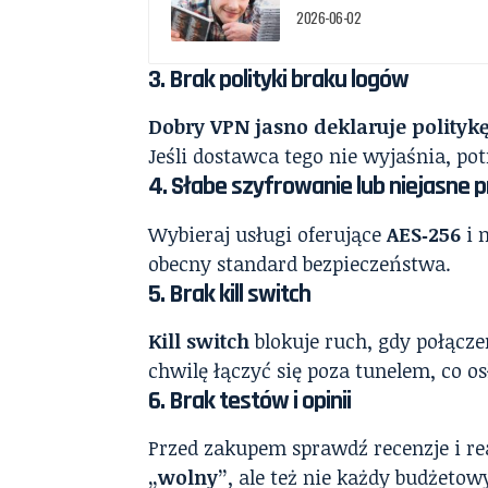
2026-06-02
3.
Brak polityki braku logów
Dobry VPN jasno deklaruje polityk
Jeśli dostawca tego nie wyjaśnia, po
4.
Słabe szyfrowanie lub niejasne 
Wybieraj usługi oferujące
AES‑256
i 
obecny standard bezpieczeństwa.
5.
Brak kill switch
Kill switch
blokuje ruch, gdy połącze
chwilę łączyć się poza tunelem, co o
6.
Brak testów i opinii
Przed zakupem sprawdź recenzje i re
„wolny”
, ale też nie każdy budżeto