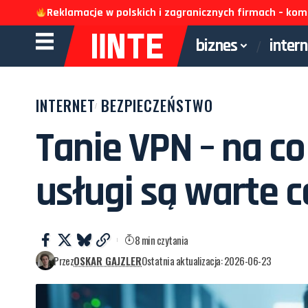
Reklamacje w polskich i zagranicznych firmach – k
biznes
inter
INTERNET
BEZPIECZEŃSTWO
Tanie VPN – na co
usługi są warte 
8 min czytania
Przez
OSKAR GAJZLER
Ostatnia aktualizacja: 2026-06-23