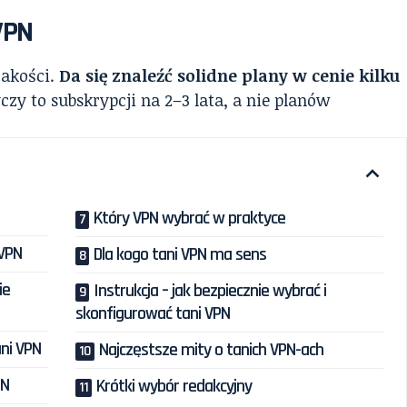
VPN
jakości.
Da się znaleźć solidne plany w cenie kilku
yczy to subskrypcji na 2–3 lata, a nie planów
Który VPN wybrać w praktyce
 VPN
Dla kogo tani VPN ma sens
ie
Instrukcja – jak bezpiecznie wybrać i
skonfigurować tani VPN
ani VPN
Najczęstsze mity o tanich VPN-ach
PN
Krótki wybór redakcyjny