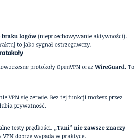
ę braku logów
(nieprzechowywanie aktywności).
traktuj to jako sygnał ostrzegawczy.
protokoły
nowoczesne protokoły OpenVPN oraz
WireGuard
. To
nie VPN się zerwie. Bez tej funkcji możesz przez
słabia prywatność.
alne testy prędkości.
„Tani” nie zawsze znaczy
wy VPN dobrze wypada w praktyce.