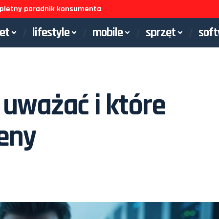
ompletny poradnik konsumenta
net
lifestyle
mobile
sprzęt
sof
 uważać i które
ceny