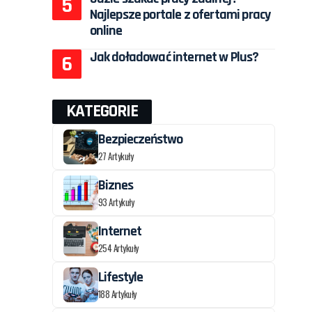
Najlepsze portale z ofertami pracy
online
Jak doładować internet w Plus?
KATEGORIE
Bezpieczeństwo
27 Artykuły
Biznes
93 Artykuły
Internet
254 Artykuły
Lifestyle
188 Artykuły