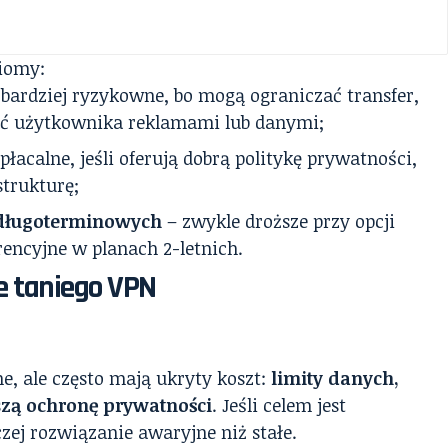
ziomy:
jbardziej ryzykowne, bo mogą ograniczać transfer,
ać użytkownika reklamami lub danymi;
łacalne, jeśli oferują dobrą politykę prywatności,
trukturę;
długoterminowych
– zwykle droższe przy opcji
rencyjne w planach 2-letnich.
e taniego VPN
, ale często mają ukryty koszt:
limity danych,
bszą ochronę prywatności
. Jeśli celem jest
ej rozwiązanie awaryjne niż stałe.