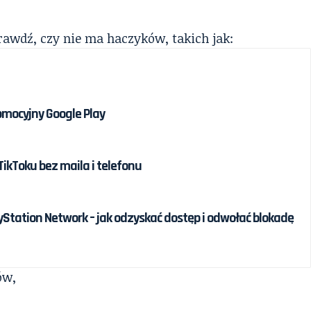
prawdź, czy nie ma haczyków, takich jak:
omocyjny Google Play
ikToku bez maila i telefonu
Station Network – jak odzyskać dostęp i odwołać blokadę
ów,