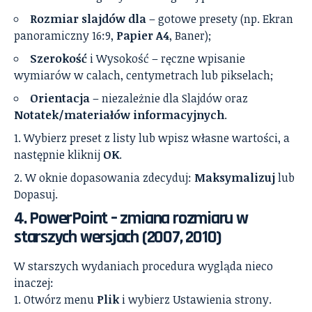
Rozmiar slajdów dla
– gotowe presety (np. Ekran
panoramiczny 16:9,
Papier A4
, Baner);
Szerokość
i Wysokość – ręczne wpisanie
wymiarów w calach, centymetrach lub pikselach;
Orientacja
– niezależnie dla Slajdów oraz
Notatek/materiałów informacyjnych
.
Wybierz preset z listy lub wpisz własne wartości, a
następnie kliknij
OK
.
W oknie dopasowania zdecyduj:
Maksymalizuj
lub
Dopasuj.
4. PowerPoint – zmiana rozmiaru w
starszych wersjach (2007, 2010)
W starszych wydaniach procedura wygląda nieco
inaczej:
Otwórz menu
Plik
i wybierz Ustawienia strony.