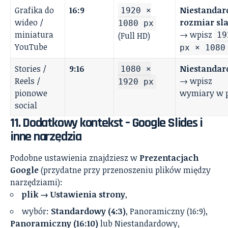
Grafika do
16:9
Niestanda
1920 ×
wideo /
rozmiar sl
1080 px
miniatura
→ wpisz
(Full HD)
19
YouTube
px × 1080
Stories /
9:16
Niestanda
1080 ×
Reels /
→ wpisz
1920 px
pionowe
wymiary w 
social
11. Dodatkowy kontekst – Google Slides i
inne narzędzia
Podobne ustawienia znajdziesz w
Prezentacjach
Google
(przydatne przy przenoszeniu plików między
narzędziami):
plik → Ustawienia strony
,
wybór:
Standardowy (4:3)
, Panoramiczny (16:9),
Panoramiczny (16:10)
lub Niestandardowy,