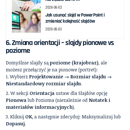
2026-06-02
Jak usunąć slajd w PowerPoint i
zmieniać kolejność slajdów
2026-06-03
6. Zmiana orientacji – slajdy pionowe vs
poziome
Domyślnie slajdy są
poziome (krajobraz)
, ale
możesz przełączyć je na pionowe (portret):
Wybierz
Projektowanie → Rozmiar slajdu →
Niestandardowy rozmiar slajdu
.
W sekcji
Orientacja
ustaw dla Slajdów opcję
Pionowa
lub Pozioma (niezależnie od
Notatek i
materiałów informacyjnych
).
Kliknij
OK
, a następnie zdecyduj: Maksymalizuj lub
Dopasuj
.