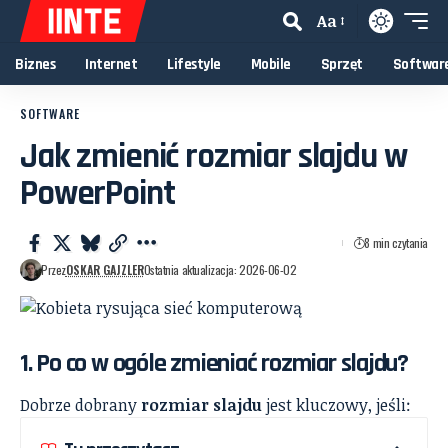
Aa
Biznes
Internet
Lifestyle
Mobile
Sprzęt
Softwar
SOFTWARE
Jak zmienić rozmiar slajdu w
PowerPoint
8 min czytania
Przez
OSKAR GAJZLER
Ostatnia aktualizacja: 2026-06-02
1. Po co w ogóle zmieniać rozmiar slajdu?
Dobrze dobrany
rozmiar slajdu
jest kluczowy, jeśli: