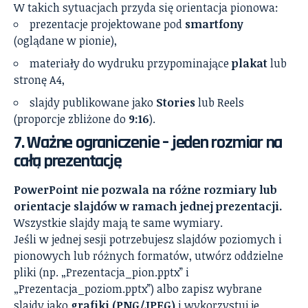
W takich sytuacjach przyda się orientacja pionowa:
prezentacje projektowane pod
smartfony
(oglądane w pionie),
materiały do wydruku przypominające
plakat
lub
stronę A4,
slajdy publikowane jako
Stories
lub Reels
(proporcje zbliżone do
9:16
).
7. Ważne ograniczenie – jeden rozmiar na
całą prezentację
PowerPoint nie pozwala na różne rozmiary lub
orientacje slajdów w ramach jednej prezentacji.
Wszystkie slajdy mają te same wymiary.
Jeśli w jednej sesji potrzebujesz slajdów poziomych i
pionowych lub różnych formatów, utwórz oddzielne
pliki (np. „Prezentacja_pion.pptx” i
„Prezentacja_poziom.pptx”) albo zapisz wybrane
slajdy jako
grafiki (PNG/JPEG)
i wykorzystuj je