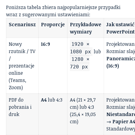
Poniższa tabela zbiera najpopularniejsze przypadki
wraz z sugerowanymi ustawieniami:
Scenariusz
Proporcje
Przykładowe
Jak ustawić
wymiary
PowerPoint
Nowy
16:9
Projektowan
1920 ×
rzutnik / TV
Rozmiar sla
lub
1080 px
/
Panoramic
1280 ×
prezentacje
(16:9)
720 px
online
(Teams,
Zoom)
PDF do
A4
lub 4:3
A4 (21 × 29,7
Projektowan
pobrania i
cm) lub 4:3
Rozmiar sla
druk
(25,4 × 19,05
Niestanda
cm)
→ Papier A
Standardowy 