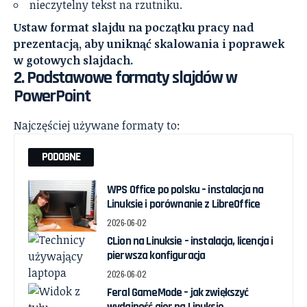
nieczytelny tekst na rzutniku.
Ustaw format slajdu na początku pracy nad
prezentacją, aby uniknąć skalowania i poprawek
w gotowych slajdach.
2. Podstawowe formaty slajdów w
PowerPoint
Najczęściej używane formaty to:
PODOBNE
WPS Office po polsku – instalacja na
Linuksie i porównanie z LibreOffice
2026-06-02
CLion na Linuksie – instalacja, licencja i
pierwsza konfiguracja
2026-06-02
Feral GameMode – jak zwiększyć
wydajność gier na Linuksie