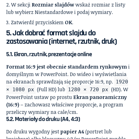
W sekcji
Rozmiar slajdów
wskaż rozmiar z listy
lub wybierz Niestandardowe i podaj wymiary.
Zatwierdź przyciskiem
OK
.
5. Jak dobrać format slajdu do
zastosowania (internet, rzutnik, druk)
5.1. Ekran, rzutnik, prezentacje online
Format 16:9 jest obecnie standardem rynkowym
i
domyślnym w PowerPoint. Do wideo i wyświetlania
na ekranach sprawdzają się proporcje 16:9, np.
1920
(Full HD) lub
(HD). W
× 1080 px
1280 × 720 px
PowerPoint ustaw po prostu
Ekran panoramiczny
(16:9)
– zachowasz właściwe proporcje, a program
przeliczy wymiary na cale/cm.
5.2. Materiały do druku (A4, 4:3)
Do druku wygodny jest
papier A4
(portret lub
krajobraz) albo klasyczny 4:3 (w PowerPoint zwykle