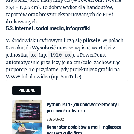
25,4 × 19,05 cm). To dobry wybór dla handoutów,
raportów oraz broszur eksportowanych do PDF i
drukowanych.
5.3. Internet, social media, infografiki
W środowisku cyfrowym liczą się
piksele
. W polach
Szerokość i
Wysokość
możesz wpisać wartości z
jednostką
(np.
), a PowerPoint
px
1920 px
automatycznie przeliczy je na cm/cale, zachowując
proporcje. To przydatne, gdy projektujesz grafiki na
WWW lub do wideo (np. YouTube).
PODOBNE
Python lista – jak dodawać elementy i
pracować na listach
2026-06-02
Generator podpisów e‑mail – najlepsze
narzędzia dla firm