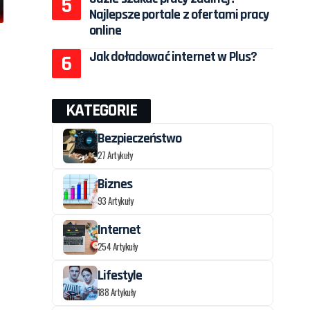
Najlepsze portale z ofertami pracy
online
Jak doładować internet w Plus?
KATEGORIE
Bezpieczeństwo
27 Artykuły
Biznes
93 Artykuły
Internet
254 Artykuły
Lifestyle
188 Artykuły