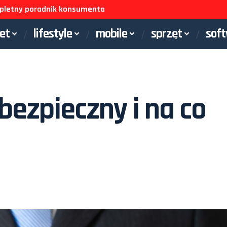
ompletny poradnik konsumenta
net
lifestyle
mobile
sprzęt
sof
 bezpieczny i na co