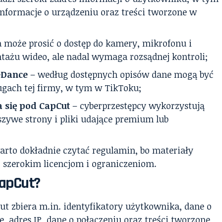
informacje o urządzeniu oraz treści tworzone w
a może prosić o dostęp do kamery, mikrofonu i
ntażu wideo, ale nadal wymaga rozsądnej kontroli;
eDance
– według dostępnych opisów dane mogą być
gach tej firmy, w tym w TikToku;
 się pod CapCut
– cyberprzestępcy wykorzystują
zywe strony i pliki udające premium lub
arto dokładnie czytać regulamin, bo materiały
 szerokim licencjom i ograniczeniom.
CapCut?
 zbiera m.in. identyfikatory użytkownika, dane o
, adres IP, dane o połączeniu oraz treści tworzone