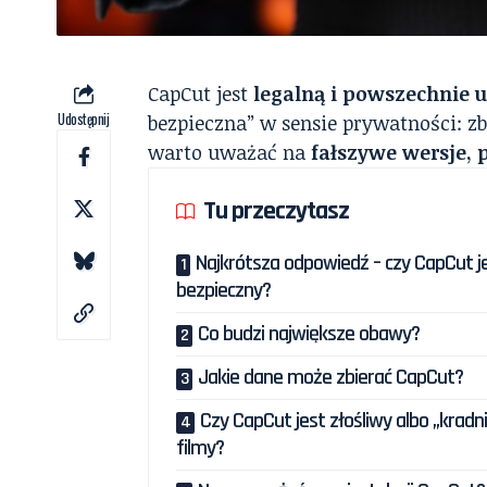
CapCut jest
legalną i powszechnie 
Udostępnij
bezpieczna” w sensie prywatności: 
warto uważać na
fałszywe wersje, p
Tu przeczytasz
Najkrótsza odpowiedź – czy CapCut j
bezpieczny?
Co budzi największe obawy?
Jakie dane może zbierać CapCut?
Czy CapCut jest złośliwy albo „kradn
filmy?