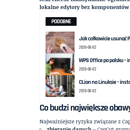
lokalne edytory bez komponentó
PODOBNE
Jak całkowicie usunąć P
2026-06-02
WPS Office po polsku – i
2026-06-02
CLion na Linuksie – inst
2026-06-02
Co budzi największe obaw
Najważniejsze ryzyka związane z Cap
zbieranie danych
– CapCut groma