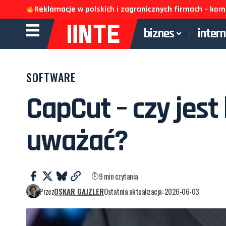
Reklamacje w polskich i zagranicznych firmach – k
biznes
inter
SOFTWARE
CapCut – czy jest
uważać?
9 min czytania
Przez
OSKAR GAJZLER
Ostatnia aktualizacja: 2026-06-03