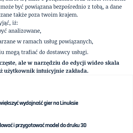
 może być powiązana bezpośrednio z tobą, a dane
zane także poza twoim krajem.
jąć, iż:
 być analizowane,
arzane w ramach usług powiązanych,
iu mogą trafiać do dostawcy usługi.
zęste, ale w narzędziu do edycji wideo skala
ż użytkownik intuicyjnie zakłada.
większyć wydajność gier na Linuksie
talować i przygotować model do druku 3D