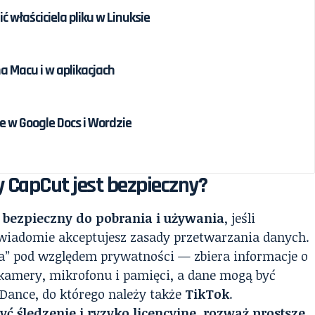
ć właściciela pliku w Linuksie
na Macu i w aplikacjach
 w Google Docs i Wordzie
y CapCut jest bezpieczny?
bezpieczny do pobrania i używania
, jeśli
i świadomie akceptujesz zasady przetwarzania danych.
lna” pod względem prywatności — zbiera informacje o
kamery, mikrofonu i pamięci, a dane mogą być
ance, do którego należy także
TikTok
.
ć śledzenie i ryzyko licencyjne, rozważ prostsze,