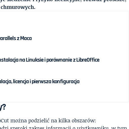
w chmurowych.
arallels z Maca
nstalacja na Linuksie i porównanie z LibreOffice
alacja, licencja i pierwsza konfiguracja
y?
Cut można podzielić na kilka obszarów:
dzi szeroki zakres informacji o użytkowniku, w tym