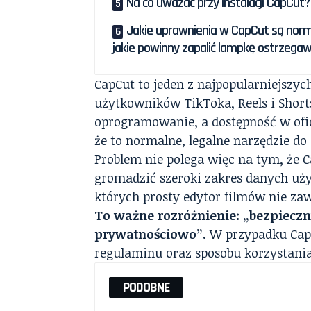
Na co uważać przy instalacji CapCut?
Jakie uprawnienia w CapCut są norm
jakie powinny zapalić lampkę ostrzega
CapCut to jeden z najpopularniejsz
użytkowników TikToka, Reels i Shorts
oprogramowanie, a dostępność w ofi
że to normalne, legalne narzędzie do 
Problem nie polega więc na tym, że C
gromadzić szeroki zakres danych uż
których prosty edytor filmów nie zaw
To ważne rozróżnienie: „bezpieczn
prywatnościowo”.
W przypadku CapC
regulaminu oraz sposobu korzystania 
PODOBNE