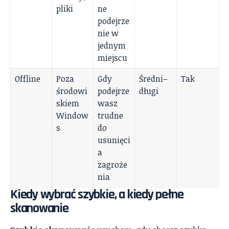
pliki
ne
podejrze
nie w
jednym
miejscu
Offline
Poza
Gdy
Średni–
Tak
środowi
podejrze
długi
skiem
wasz
Window
trudne
s
do
usunięci
a
zagroże
nia
Kiedy wybrać szybkie, a kiedy pełne
skanowanie