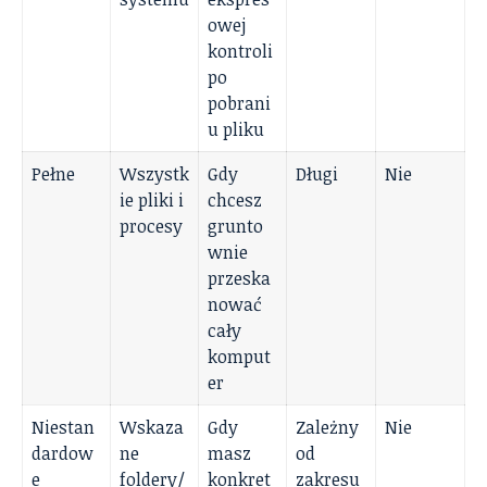
owej
kontroli
po
pobrani
u pliku
Pełne
Wszystk
Gdy
Długi
Nie
ie pliki i
chcesz
procesy
grunto
wnie
przeska
nować
cały
komput
er
Niestan
Wskaza
Gdy
Zależny
Nie
dardow
ne
masz
od
e
foldery/
konkret
zakresu