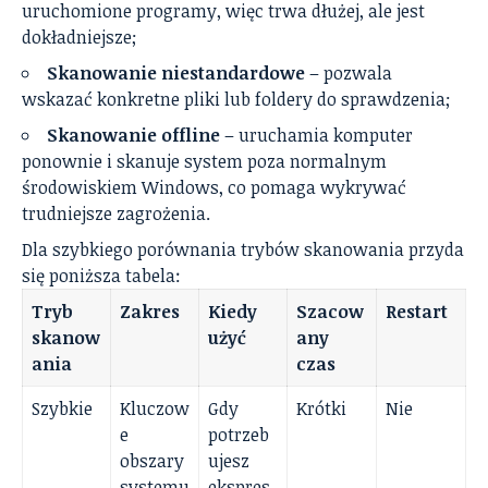
uruchomione programy, więc trwa dłużej, ale jest
dokładniejsze;
Skanowanie niestandardowe
– pozwala
wskazać konkretne pliki lub foldery do sprawdzenia;
Skanowanie offline
– uruchamia komputer
ponownie i skanuje system poza normalnym
środowiskiem Windows, co pomaga wykrywać
trudniejsze zagrożenia.
Dla szybkiego porównania trybów skanowania przyda
się poniższa tabela:
Tryb
Zakres
Kiedy
Szacow
Restart
skanow
użyć
any
ania
czas
Szybkie
Kluczow
Gdy
Krótki
Nie
e
potrzeb
obszary
ujesz
systemu
ekspres