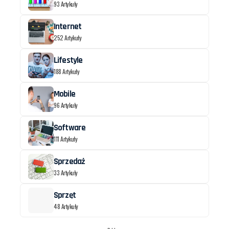
93 Artykuły
Internet
252 Artykuły
Lifestyle
188 Artykuły
Mobile
96 Artykuły
Software
111 Artykuły
Sprzedaż
33 Artykuły
Sprzęt
48 Artykuły