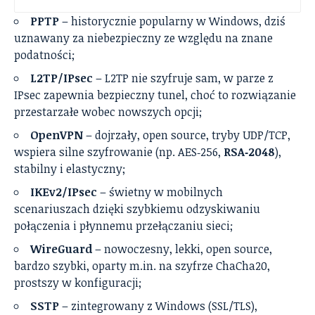
PPTP
– historycznie popularny w Windows, dziś
uznawany za niebezpieczny ze względu na znane
podatności;
L2TP/IPsec
– L2TP nie szyfruje sam, w parze z
IPsec zapewnia bezpieczny tunel, choć to rozwiązanie
przestarzałe wobec nowszych opcji;
OpenVPN
– dojrzały, open source, tryby UDP/TCP,
wspiera silne szyfrowanie (np. AES‑256,
RSA‑2048
),
stabilny i elastyczny;
IKEv2/IPsec
– świetny w mobilnych
scenariuszach dzięki szybkiemu odzyskiwaniu
połączenia i płynnemu przełączaniu sieci;
WireGuard
– nowoczesny, lekki, open source,
bardzo szybki, oparty m.in. na szyfrze ChaCha20,
prostszy w konfiguracji;
SSTP
– zintegrowany z Windows (SSL/TLS),