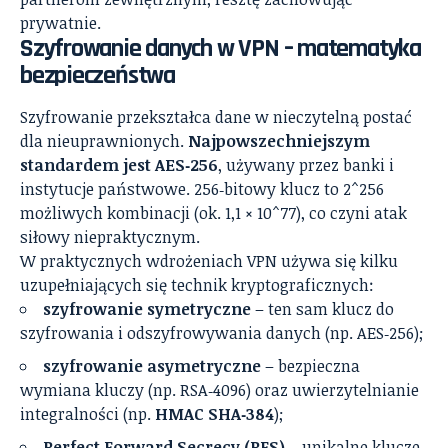
prywatnie.
Szyfrowanie danych w VPN – matematyka
bezpieczeństwa
Szyfrowanie przekształca dane w nieczytelną postać
dla nieuprawnionych.
Najpowszechniejszym
standardem jest AES‑256
, używany przez banki i
instytucje państwowe. 256‑bitowy klucz to 2^256
możliwych kombinacji (ok. 1,1 × 10^77), co czyni atak
siłowy niepraktycznym.
W praktycznych wdrożeniach VPN używa się kilku
uzupełniających się technik kryptograficznych:
szyfrowanie symetryczne
– ten sam klucz do
szyfrowania i odszyfrowywania danych (np. AES‑256);
szyfrowanie asymetryczne
– bezpieczna
wymiana kluczy (np. RSA‑4096) oraz uwierzytelnianie
integralności (np.
HMAC SHA‑384
);
Perfect Forward Secrecy (PFS)
– unikalne klucze