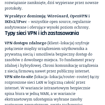
rozwiązanie zamknięte, dziś wypierane przez nowsze
protokoły.
W praktyce dominują: WireGuard, OpenVPN i
IKEv2/IPsec
– wszystkie open source, regularnie
audytowane i oferujące wysoki poziom ochrony.
Typy sieci VPN i ich zastosowania
VPN dostępu zdalnego
(klient–lokacja) szyfruje
połączenie między urządzeniem użytkownika a
prywatną siecią i umożliwia bezpieczny dostęp do
zasobów z dowolnego miejsca. To fundament pracy
zdalnej i hybrydowej. Chroni komunikację urządzenia
z siecią firmową nawet przez publiczny internet.
VPN site‑to‑site
(lokacja–lokacja/router–router) łączy
rozproszone sieci LAN w logiczną całość przez
internet. W wariancie intranetowym bezpiecznie
spina biura w jedną WAN, a w wariancie
ekstranetowym udostępnia wybrane zasoby
partnerom zewnętrznym, resztę zachowując