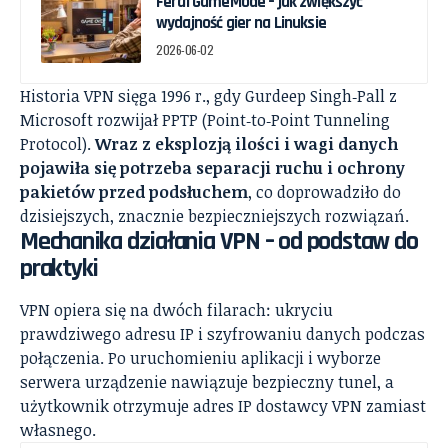
Feral GameMode – jak zwiększyć
wydajność gier na Linuksie
2026-06-02
Historia VPN sięga 1996 r., gdy Gurdeep Singh‑Pall z
Microsoft rozwijał PPTP (Point‑to‑Point Tunneling
Protocol).
Wraz z eksplozją ilości i wagi danych
pojawiła się potrzeba separacji ruchu i ochrony
pakietów przed podsłuchem
, co doprowadziło do
dzisiejszych, znacznie bezpieczniejszych rozwiązań.
Mechanika działania VPN – od podstaw do
praktyki
VPN opiera się na dwóch filarach: ukryciu
prawdziwego adresu IP i szyfrowaniu danych podczas
połączenia. Po uruchomieniu aplikacji i wyborze
serwera urządzenie nawiązuje bezpieczny tunel, a
użytkownik otrzymuje adres IP dostawcy VPN zamiast
własnego.