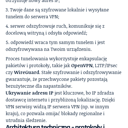
otrzymuje nowy adres IP;
Twoje dane są szyfrowane lokalnie i wysyłane
tunelem do serwera VPN;
serwer odszyfrowuje ruch, komunikuje się z
docelową witryną i odsyła odpowiedź;
odpowiedź wraca tym samym tunelem i jest
odszyfrowywana na Twoim urządzeniu.
Proces tunelowania wykorzystuje enkapsulację
pakietów i protokoły, takie jak
OpenVPN
, L2TP/IPsec
czy
WireGuard
. Stałe szyfrowanie i odszyfrowywanie
gwarantuje, że przechwycone pakiety pozostają
bezużyteczne dla napastników.
Ukrywanie adresu IP
jest kluczowe, bo IP zdradza
dostawcę internetu i przybliżoną lokalizację. Dzięki
VPN serwisy widzą IP serwera VPN (np. w innym
kraju), co pozwala omijać blokady regionalne i
utrudnia śledzenie.
Architektura techniczna – protokoły i