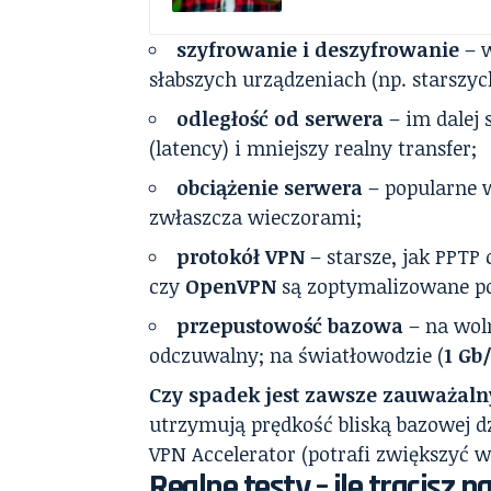
szyfrowanie i deszyfrowanie
– w
słabszych urządzeniach (np. starszy
odległość od serwera
– im dalej 
(latency) i mniejszy realny transfer;
obciążenie serwera
– popularne w
zwłaszcza wieczorami;
protokół VPN
– starsze, jak PPTP
czy
OpenVPN
są zoptymalizowane po
przepustowość bazowa
– na woln
odczuwalny; na światłowodzie (
1 Gb
Czy spadek jest zawsze zauważaln
utrzymują prędkość bliską bazowej d
VPN Accelerator (potrafi zwiększyć 
Realne testy – ile tracisz n