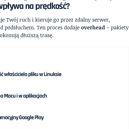
 wpływa na prędkość?
je Twój ruch i kieruje go przez zdalny serwer,
ed podsłuchem. Ten proces dodaje
overhead
– pakiety
pokonują dłuższą trasę.
ć właściciela pliku w Linuksie
na Macu i w aplikacjach
omocyjny Google Play