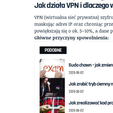
Jak działa VPN i dlaczego
VPN (wirtualna sieć prywatna) szyfru
maskując adres IP oraz chroniąc prz
powiększają się o ok. 5–10%, a dane 
Główne przyczyny spowolnienia:
PODOBNE
Sudo chown – jak zmieni
2026-06-02
Jak zrobić tryb ciemny 
2026-06-02
Jak zrealizować kod pr
2026-06-02