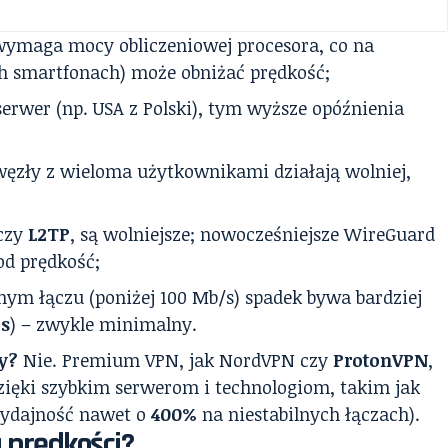
ymaga mocy obliczeniowej procesora, co na
ch smartfonach) może obniżać prędkość;
serwer (np. USA z Polski), tym wyższe opóźnienia
ęzły z wieloma użytkownikami działają wolniej,
 czy
L2TP
, są wolniejsze; nowocześniejsze WireGuard
d prędkość;
ym łączu (poniżej 100 Mb/s) spadek bywa bardziej
/s
) – zwykle minimalny.
y?
Nie. Premium VPN, jak NordVPN czy
ProtonVPN
,
zięki szybkim serwerom i technologiom, takim jak
wydajność nawet o
400%
na niestabilnych łączach).
a prędkości?