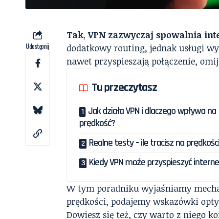
Tak, VPN zazwyczaj spowalnia int
Udostępnij
dodatkowy routing, jednak usługi wys
nawet przyspieszają połączenie, omi
Tu przeczytasz
Jak działa VPN i dlaczego wpływa na
prędkość?
Realne testy – ile tracisz na prędkośc
Kiedy VPN może przyspieszyć intern
W tym poradniku wyjaśniamy mechan
prędkości, podajemy wskazówki optym
Dowiesz się też, czy warto z niego 