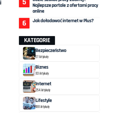
Najlepsze portale z ofertami pracy
online
Jak doładować internet w Plus?
KATEGORIE
Bezpieczeństwo
27 Artykuły
Biznes
93 Artykuły
Internet
254 Artykuły
Lifestyle
188 Artykuły