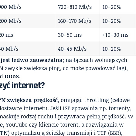
900 Mb/s
720–810 Mb/s
10–20%
200 Mb/s
160–170 Mb/s
10–20%
20 ms
30–50 ms
+10–30 ms
50 Mb/s
40–45 Mb/s
10–20%
 jest ledwo zauważalna
; na łączach wolniejszych
PN zwykle zwiększa ping, co może powodować lagi,
mi
DDoS
.
yć internet?
VPN zwiększa prędkość
, omijając throttling (celowe
ostawcę internetu. Jeśli ISP spowalnia np. torrenty,
maskuje rodzaj ruchu i przywraca pełną prędkość. W
ie
, YouTube czy kliencie torrent, a rozwiązania w
PN) optymalizują ścieżkę transmisji i TCP (BBR),