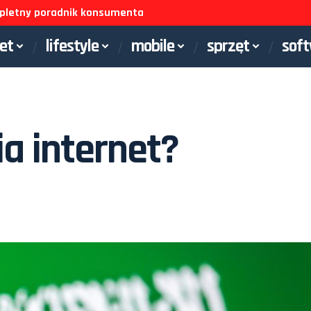
ompletny poradnik konsumenta
net
lifestyle
mobile
sprzęt
sof
a internet?