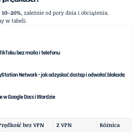
o 10–20%
, zależnie od pory dnia i obciążenia.
y w tabeli:
ikToku bez maila i telefonu
Station Network – jak odzyskać dostęp i odwołać blokadę
 w Google Docs i Wordzie
Prędkość bez VPN
Z VPN
Różnica