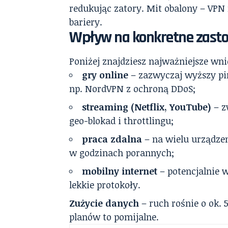
redukując zatory. Mit obalony – VPN 
bariery.
Wpływ na konkretne zast
Poniżej znajdziesz najważniejsze wni
gry online
– zazwyczaj wyższy p
np. NordVPN z ochroną DDoS;
streaming (Netflix, YouTube)
– z
geo-blokad i throttlingu;
praca zdalna
– na wielu urządzen
w godzinach porannych;
mobilny internet
– potencjalnie w
lekkie protokoły.
Zużycie danych
– ruch rośnie o ok. 
planów to pomijalne.