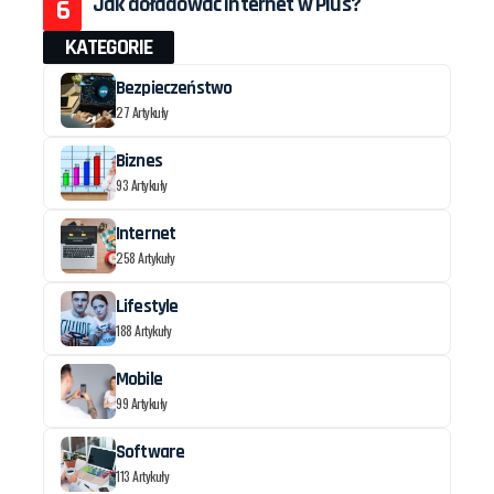
Jak doładować internet w Plus?
KATEGORIE
Bezpieczeństwo
27 Artykuły
Biznes
93 Artykuły
Internet
258 Artykuły
Lifestyle
188 Artykuły
Mobile
99 Artykuły
Software
113 Artykuły