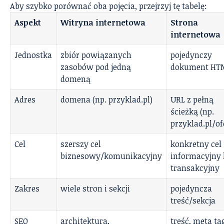
Aby szybko porównać oba pojęcia, przejrzyj tę tabelę:
Aspekt
Witryna internetowa
Strona
internetowa
Jednostka
zbiór powiązanych
pojedynczy
zasobów pod jedną
dokument HT
domeną
Adres
domena (np. przyklad.pl)
URL z pełną
ścieżką (np.
przyklad.pl/of
Cel
szerszy cel
konkretny cel
biznesowy/komunikacyjny
informacyjny 
transakcyjny
Zakres
wiele stron i sekcji
pojedyncza
treść/sekcja
SEO
architektura,
treść, meta tag