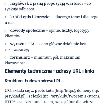
nagłówek z jasną propozycją wartości
– co
zyskuje odbiorca;
krótki opis i korzyści
– dlaczego teraz i dlaczego
u nas;
dowody społeczne
– opinie, liczby, logotypy
klientów;
wyraźne CTA
– jedno główne działanie bez
rozpraszaczy;
formularz
– minimum pól, maksimum
klarowności.
Elementy techniczne – adresy URL i linki
Struktura i budowa adresu URL
URL składa się z:
protokołu
(http/https), domeny (np.
przyklad.pl) i
ścieżki
(np. /artykuly/tworzenie-stron).
HTTPS jest dziś standardem, szczególnie dla witryn