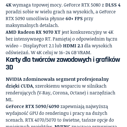
4K
wymaga topowej mocy. GeForce RTX 5080 z
DLSS 4
poradzi sobie w wielu grach na wysokich, a GeForce
RTX 5090 umożliwia płynne
60+ FPS
przy
maksymalnych detalach.
AMD Radeon RX 9070 XT
jest konkurencyjny w 4K
bez intensywnego RT. Pamiętaj o odpowiednim łączu
wideo – DisplayPort 2.1 lub
HDMI 2.1
dla wysokich
odświeżań. W 4K celuj w 16–24 GB VRAM.
Karty dla twórców zawodowych i grafików
3D
NVIDIA zdominowała segment profesjonalny
dzięki CUDA
, szerokiemu wsparciu w silnikach
renderujących (V‑Ray, Corona, Octane) i narzędziach
ML.
GeForce RTX 5090/4090
zapewniają najwyższą
wydajność GPU do renderingu i pracy na dużych
scenach. RTX 4070/5070 to świetne, tańsze opcje do
mniejszych projektów.
NVENC
znacząco przyspiesza