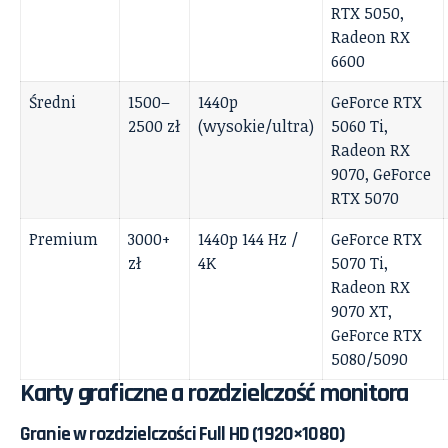
RTX 5050,
Radeon RX
6600
Średni
1500–
1440p
GeForce RTX
2500 zł
(wysokie/ultra)
5060 Ti,
Radeon RX
9070, GeForce
RTX 5070
Premium
3000+
1440p 144 Hz /
GeForce RTX
zł
4K
5070 Ti,
Radeon RX
9070 XT,
GeForce RTX
5080/5090
Karty graficzne a rozdzielczość monitora
Granie w rozdzielczości Full HD (1920×1080)