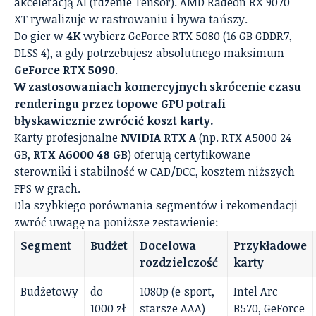
akceleracją AI (rdzenie Tensor). AMD Radeon RX 9070
XT rywalizuje w rastrowaniu i bywa tańszy.
Do gier w
4K
wybierz GeForce RTX 5080 (16 GB GDDR7,
DLSS 4), a gdy potrzebujesz absolutnego maksimum –
GeForce RTX 5090
.
W zastosowaniach komercyjnych skrócenie czasu
renderingu przez topowe GPU potrafi
błyskawicznie zwrócić koszt karty.
Karty profesjonalne
NVIDIA RTX A
(np. RTX A5000 24
GB,
RTX A6000 48 GB
) oferują certyfikowane
sterowniki i stabilność w CAD/DCC, kosztem niższych
FPS w grach.
Dla szybkiego porównania segmentów i rekomendacji
zwróć uwagę na poniższe zestawienie:
Segment
Budżet
Docelowa
Przykładowe
rozdzielczość
karty
Budżetowy
do
1080p (e‑sport,
Intel Arc
1000 zł
starsze AAA)
B570, GeForce