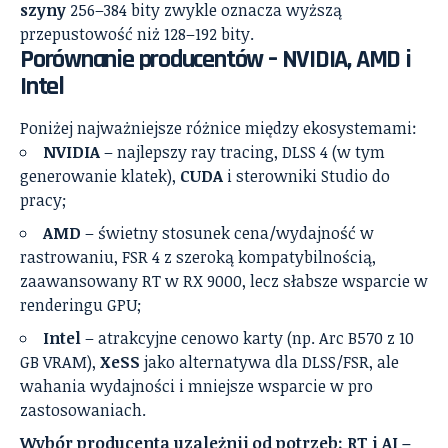
szyny
256–384 bity zwykle oznacza wyższą
przepustowość niż 128–192 bity.
Porównanie producentów – NVIDIA, AMD i
Intel
Poniżej najważniejsze różnice między ekosystemami:
NVIDIA
– najlepszy ray tracing, DLSS 4 (w tym
generowanie klatek),
CUDA
i sterowniki Studio do
pracy;
AMD
– świetny stosunek cena/wydajność w
rastrowaniu, FSR 4 z szeroką kompatybilnością,
zaawansowany RT w RX 9000, lecz słabsze wsparcie w
renderingu GPU;
Intel
– atrakcyjne cenowo karty (np. Arc B570 z 10
GB VRAM),
XeSS
jako alternatywa dla DLSS/FSR, ale
wahania wydajności i mniejsze wsparcie w pro
zastosowaniach.
Wybór producenta uzależnij od potrzeb: RT i AI –