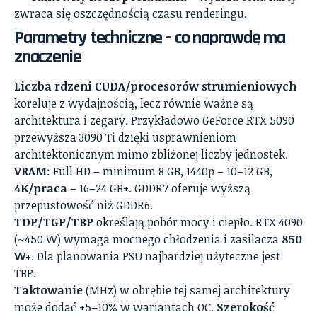
zwraca się oszczędnością czasu renderingu.
Parametry techniczne – co naprawdę ma
znaczenie
Liczba rdzeni CUDA/procesorów strumieniowych
koreluje z wydajnością, lecz równie ważne są
architektura i zegary. Przykładowo GeForce RTX 5090
przewyższa 3090 Ti dzięki usprawnieniom
architektonicznym mimo zbliżonej liczby jednostek.
VRAM
: Full HD – minimum 8 GB, 1440p – 10–12 GB,
4K/praca
– 16–24 GB+. GDDR7 oferuje wyższą
przepustowość niż GDDR6.
TDP/TGP/TBP
określają pobór mocy i ciepło. RTX 4090
(~450 W) wymaga mocnego chłodzenia i zasilacza
850
W+
. Dla planowania PSU najbardziej użyteczne jest
TBP.
Taktowanie
(MHz) w obrębie tej samej architektury
może dodać +5–10% w wariantach OC.
Szerokość