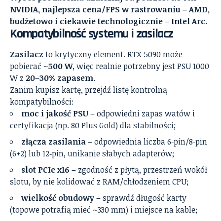
NVIDIA, najlepsza cena/FPS w rastrowaniu – AMD,
budżetowo i ciekawie technologicznie – Intel Arc.
Kompatybilność systemu i zasilacz
Zasilacz
to krytyczny element. RTX 5090 może
pobierać ~
500 W
, więc realnie potrzebny jest PSU 1000
W z
20–30% zapasem
.
Zanim kupisz kartę, przejdź listę kontrolną
kompatybilności:
moc i jakość PSU
– odpowiedni zapas watów i
certyfikacja (np. 80 Plus Gold) dla stabilności;
złącza zasilania
– odpowiednia liczba 6‑pin/8‑pin
(6+2) lub 12‑pin, unikanie słabych adapterów;
slot PCIe x16
– zgodność z płytą, przestrzeń wokół
slotu, by nie kolidować z RAM/chłodzeniem CPU;
wielkość obudowy
– sprawdź długość karty
(topowe potrafią mieć ~330 mm) i miejsce na kable;