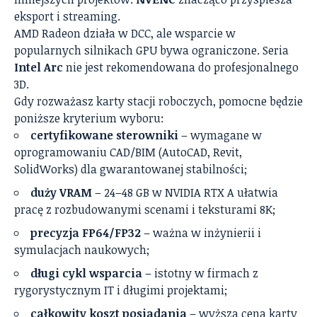
eksport i streaming.
AMD Radeon działa w DCC, ale wsparcie w
popularnych silnikach GPU bywa ograniczone. Seria
Intel Arc
nie jest rekomendowana do profesjonalnego
3D.
Gdy rozważasz karty stacji roboczych, pomocne będzie
poniższe kryterium wyboru:
certyfikowane sterowniki
– wymagane w
oprogramowaniu CAD/BIM (AutoCAD, Revit,
SolidWorks) dla gwarantowanej stabilności;
duży VRAM
– 24–48 GB w NVIDIA RTX A ułatwia
pracę z rozbudowanymi scenami i teksturami 8K;
precyzja FP64/FP32
– ważna w inżynierii i
symulacjach naukowych;
długi cykl wsparcia
– istotny w firmach z
rygorystycznym IT i długimi projektami;
całkowity koszt posiadania
– wyższa cena karty