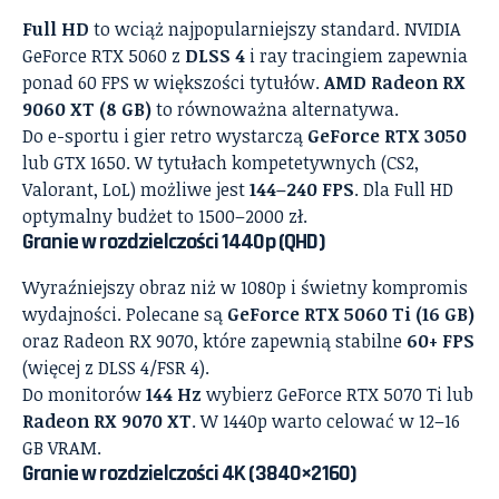
Full HD
to wciąż najpopularniejszy standard. NVIDIA
GeForce RTX 5060 z
DLSS 4
i ray tracingiem zapewnia
ponad 60 FPS w większości tytułów.
AMD Radeon RX
9060 XT (8 GB)
to równoważna alternatywa.
Do e-sportu i gier retro wystarczą
GeForce RTX 3050
lub GTX 1650. W tytułach kompetetywnych (CS2,
Valorant, LoL) możliwe jest
144–240 FPS
. Dla Full HD
optymalny budżet to 1500–2000 zł.
Granie w rozdzielczości 1440p (QHD)
Wyraźniejszy obraz niż w 1080p i świetny kompromis
wydajności. Polecane są
GeForce RTX 5060 Ti (16 GB)
oraz Radeon RX 9070, które zapewnią stabilne
60+ FPS
(więcej z DLSS 4/FSR 4).
Do monitorów
144 Hz
wybierz GeForce RTX 5070 Ti lub
Radeon RX 9070 XT
. W 1440p warto celować w 12–16
GB VRAM.
Granie w rozdzielczości 4K (3840×2160)