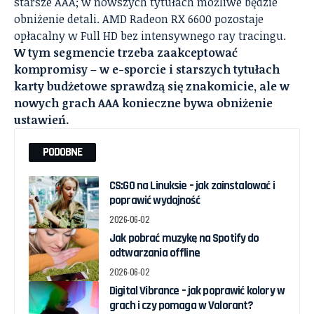
starsze AAA; w nowszych tytułach możliwe będzie
obniżenie detali. AMD Radeon RX 6600 pozostaje
opłacalny w Full HD bez intensywnego ray tracingu.
W tym segmencie trzeba zaakceptować
kompromisy – w e-sporcie i starszych tytułach
karty budżetowe sprawdzą się znakomicie, ale w
nowych grach AAA konieczne bywa obniżenie
ustawień.
PODOBNE
CS:GO na Linuksie – jak zainstalować i
poprawić wydajność
2026-06-02
Jak pobrać muzykę na Spotify do
odtwarzania offline
2026-06-02
Digital Vibrance – jak poprawić kolory w
grach i czy pomaga w Valorant?