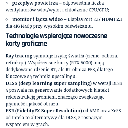
przepływ powietrza
– odpowiednia liczba
wentylatorów wlot/wylot i chłodzenie CPU/GPU;
monitor i łącza wideo
– DisplayPort 2.1/
HDMI 2.1
dla 4K/1440p przy wysokim odświeżaniu.
Technologie wspierające nowoczesne
karty graficzne
Ray tracing
symuluje fizykę światła (cienie, odbicia,
refrakcje). Współczesne karty (RTX 5000) mają
dedykowane rdzenie RT, ale RT obniża FPS, dlatego
kluczowe są techniki upscalingu.
DLSS (deep learning super sampling)
w wersji DLSS
4 pozwala na generowanie dodatkowych klatek i
rekonstrukcję promieni, znacząco zwiększając
płynność i jakość obrazu.
FSR (FidelityFX Super Resolution)
od AMD oraz XeSS
od Intela to alternatywy dla DLSS, z rosnącym
wsparciem w grach.