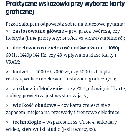
Praktyczne wskazówki przy wyborze karty
graficznej
Przed zakupem odpowiedz sobie na kluczowe pytania:
zastosowanie główne
– gry, praca twórcza, czy
hybryda (inne priorytety: FPS/RT vs VRAM/stabilność);
docelowa rozdzielczość i odświeżanie
– 1080p
60 Hz, 1440p 144 Hz, czy 4K wpływa na klasę karty i
VRAM;
budżet
– ~1000 zł, 2000 zł, czy 4000+ zł; bądź
realistą wobec oczekiwań i ustawień graficznych;
zasilacz i chłodzenie
– czy PSU „udźwignie” kartę,
a obieg powietrza jest wystarczający;
wielkość obudowy
– czy karta zmieści się z
zapasem miejsca na przewody i frontowe chłodnice;
technologie
– wsparcie DLSS 4/FSR 4, enkodery
wideo, sterowniki Studio (jeśli tworzysz).