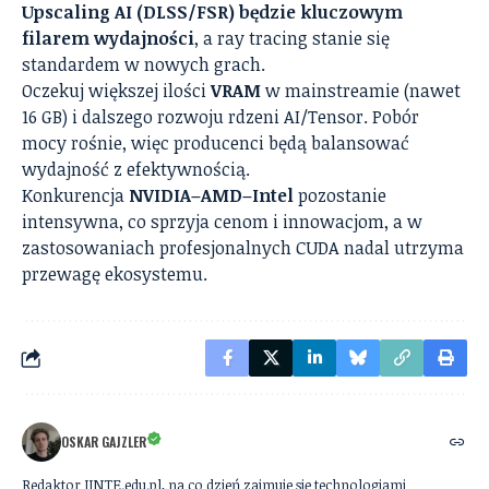
Upscaling AI (DLSS/FSR) będzie kluczowym
filarem wydajności
, a ray tracing stanie się
standardem w nowych grach.
Oczekuj większej ilości
VRAM
w mainstreamie (nawet
16 GB) i dalszego rozwoju rdzeni AI/Tensor. Pobór
mocy rośnie, więc producenci będą balansować
wydajność z efektywnością.
Konkurencja
NVIDIA–AMD–Intel
pozostanie
intensywna, co sprzyja cenom i innowacjom, a w
zastosowaniach profesjonalnych CUDA nadal utrzyma
przewagę ekosystemu.
OSKAR GAJZLER
Redaktor IINTE.edu.pl, na co dzień zajmuje się technologiami