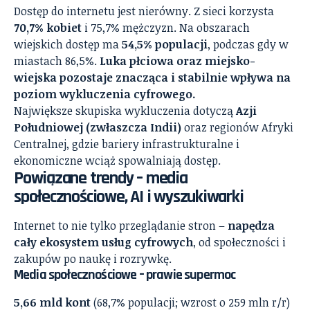
Dostęp do internetu jest nierówny. Z sieci korzysta
70,7% kobiet
i 75,7% mężczyzn. Na obszarach
wiejskich dostęp ma
54,5% populacji
, podczas gdy w
miastach 86,5%.
Luka płciowa oraz miejsko-
wiejska pozostaje znacząca i stabilnie wpływa na
poziom wykluczenia cyfrowego.
Największe skupiska wykluczenia dotyczą
Azji
Południowej (zwłaszcza Indii)
oraz regionów Afryki
Centralnej, gdzie bariery infrastrukturalne i
ekonomiczne wciąż spowalniają dostęp.
Powiązane trendy – media
społecznościowe, AI i wyszukiwarki
Internet to nie tylko przeglądanie stron –
napędza
cały ekosystem usług cyfrowych
, od społeczności i
zakupów po naukę i rozrywkę.
Media społecznościowe – prawie supermoc
5,66 mld kont
(68,7% populacji; wzrost o 259 mln r/r)