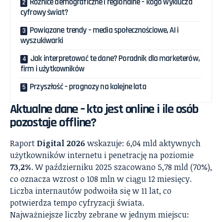
Różnice demograficzne i regionalne – kogo wyklucza
cyfrowy świat?
Powiązane trendy – media społecznościowe, AI i
wyszukiwarki
Jak interpretować te dane? Poradnik dla marketerów,
firm i użytkowników
Przyszłość – prognozy na kolejne lata
Aktualne dane – kto jest online i ile osób
pozostaje offline?
Raport
Digital 2026
wskazuje: 6,04 mld aktywnych
użytkowników internetu i penetrację na poziomie
73,2%
. W październiku 2025 szacowano 5,78 mld (70%),
co oznacza wzrost o 108 mln w ciągu 12 miesięcy.
Liczba internautów podwoiła się w 11 lat, co
potwierdza tempo cyfryzacji świata.
Najważniejsze liczby zebrane w jednym miejscu: