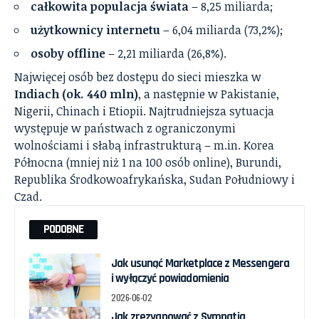
całkowita populacja świata
– 8,25 miliarda;
użytkownicy internetu
– 6,04 miliarda (73,2%);
osoby offline
– 2,21 miliarda (26,8%).
Najwięcej osób bez dostępu do sieci mieszka w
Indiach (ok. 440 mln)
, a następnie w Pakistanie,
Nigerii, Chinach i Etiopii. Najtrudniejsza sytuacja
występuje w państwach z ograniczonymi
wolnościami i słabą infrastrukturą – m.in. Korea
Północna (mniej niż 1 na 100 osób online), Burundi,
Republika Środkowoafrykańska, Sudan Południowy i
Czad.
PODOBNE
Jak usunąć Marketplace z Messengera
i wyłączyć powiadomienia
2026-06-02
Jak zrezygnować z Sympatia