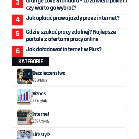
Orange Love Standard – co zawiera pakiet i
czy warto go wybrać?
Jak opłacić prawo jazdy przez internet?
Gdzie szukać pracy zdalnej? Najlepsze
portale z ofertami pracy online
Jak doładować internet w Plus?
KATEGORIE
Bezpieczeństwo
27 Artykuły
Biznes
93 Artykuły
Internet
256 Artykuły
Lifestyle