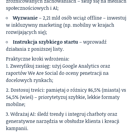
zróżnicowanych zachowaniach – skup się na mediach
społecznościowych i AI;
Wyzwanie
– 2,21 mld osób wciąż offline – inwestuj
w inkluzywny marketing (np. mobilny w krajach
rozwijających się);
Instrukcja szybkiego startu
– wprowadź
działania z poniższej listy.
Praktyczne kroki wdrożenia:
Zweryfikuj zasięg: użyj Google Analytics oraz
raportów We Are Social do oceny penetracji na
docelowych rynkach;
Dostosuj treści: pamiętaj o różnicy 86,5% (miasta) vs
54,5% (wieś) – priorytetyzuj szybkie, lekkie formaty
mobilne;
Wdrażaj AI: śledź trendy i integruj chatboty oraz
generatywne narzędzia w obsłudze klienta i kreacji
kampanii.