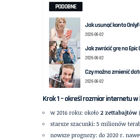
PODOBNE
Jak usunąć konto OnlyF
2026-06-02
Jak zwrócić grę na Epic
2026-06-02
Czy można zmienić datę 
2026-06-02
Krok 1 – określ rozmiar internetu w
w 2016 roku: około
2 zettabajtów
(
starsze szacunki: 5 milionów terab
nowsze prognozy: do 2020 r. nawet