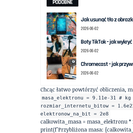
PODOBNE
Jak usunąć tło z obrazka
2026-06-02
Boty TikTok – jak wykry
2026-06-02
Chromecast – jak przywr
2026-06-02
Chcąc łatwo powtórzyć obliczenia, m
masa_elektronu = 9.11e-31 # kg
rozmiar_internetu_bitow = 1.6e2
elektronow_na_bit = 2e8
calkowita_masa = masa_elektronu * 
print(f"Przybliżona masa: {calkowita