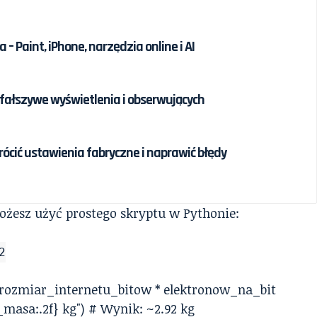
 – Paint, iPhone, narzędzia online i AI
ć fałszywe wyświetlenia i obserwujących
ócić ustawienia fabryczne i naprawić błędy
ożesz użyć prostego skryptu w Pythonie:
2
rozmiar_internetu_bitow * elektronow_na_bit
_masa:.2f} kg") # Wynik: ~2.92 kg