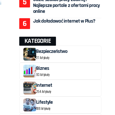
Najlepsze portale z ofertami pracy
online
Jak doładować internet w Plus?
KATEGORIE
Bezpieczeństwo
27 Artykuły
Biznes
93 Artykuły
Internet
254 Artykuły
Lifestyle
188 Artykuły