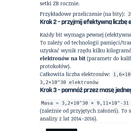
setki ZB rocznie.
Przykładowe przeliczenie (na bity):
Krok 2 – przyjmij efektywną liczbę 
Każdy bit wymaga pewnej (efektywnej)
To zależy od technologii pamięci/tr
uzyskać wynik rzędu kilku kilogramó
elektronów na bit
(parametr do kali
protokołów).
Całkowita liczba elektronów:
1,6×10
3,2×10^30 elektronów
Krok 3 – pomnóż przez masę jedne
Masa = 3,2×10^30 × 9,11×10^-31
(zależnie od przyjętych założeń). T
analizy z lat 2014–2016).