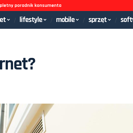
ompletny poradnik konsumenta
net
lifestyle
mobile
sprzęt
sof
ernet?