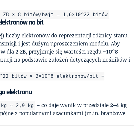
2 ZB × 8 bitów/bajt = 1,6×10^22 bitów
elektronów na bit
 liczby elektronów do reprezentacji różnicy stanu.
ansmisji i jest dużym uproszczeniem modelu. Aby
w dla 2 ZB, przyjmuje się wartości rzędu
~10^8
bracji na podstawie założeń dotyczących nośników i
^22 bitów × 2×10^8 elektronów/bit =
go elektronu
– co daje wynik w przedziale
2–4 kg
 kg ≈ 2,9 kg
o spójne z popularnymi szacunkami (m.in. branżowe