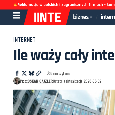
Reklamacje w polskich i zagranicznych firmach – k
biznes
inter
INTERNET
Ile waży cały int
6 min czytania
Przez
OSKAR GAJZLER
Ostatnia aktualizacja: 2026-06-02