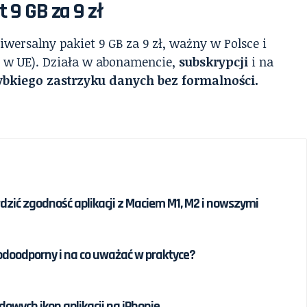
t 9 GB za 9 zł
iwersalny pakiet 9 GB za 9 zł, ważny w Polsce i
t w UE). Działa w abonamencie,
subskrypcji
i na
zybkiego zastrzyku danych bez formalności.
awdzić zgodność aplikacji z Maciem M1, M2 i nowszymi
odoodporny i na co uważać w praktyce?
owych ikon aplikacji na iPhonie