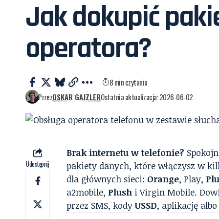
Jak dokupić pakie
operatora?
8 min czytania
Przez
OSKAR GAJZLER
Ostatnia aktualizacja: 2026-06-02
Brak internetu w telefonie?
Spokojn
Udostępnij
pakiety danych, które włączysz w ki
dla głównych sieci:
Orange
, Play,
Pl
a2mobile,
Plush
i Virgin Mobile. Dowi
przez SMS, kody
USSD
, aplikację alb