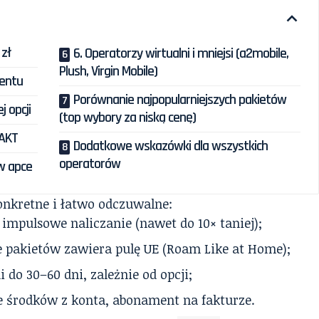
 zł
6. Operatorzy wirtualni i mniejsi (a2mobile,
Plush, Virgin Mobile)
mentu
Porównanie najpopularniejszych pakietów
j opcji
(top wybory za niską cenę)
 AKT
Dodatkowe wskazówki dla wszystkich
operatorów
 w apce
onkretne i łatwo odczuwalne:
 impulsowe naliczanie (nawet do 10× taniej);
e pakietów zawiera pulę UE (Roam Like at Home);
i do 30–60 dni, zależnie od opcji;
e środków z konta, abonament na fakturze.