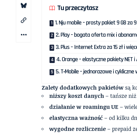
Tu przeczytasz
1. Nju mobile – prosty pakiet 9 GB za 9
2. Play – bogata oferta mix i abona
3. Plus – Internet Extra za 15 zł i więce
4. Orange – elastyczne pakiety NET i
5. T‑Mobile – jednorazowe i cykliczne
Zalety dodatkowych pakietów
są k
niższy koszt danych
– tańsze niż
działanie w roamingu UE
– wiel
elastyczna ważność
– od kilku dn
wygodne rozliczenie
– prepaid z