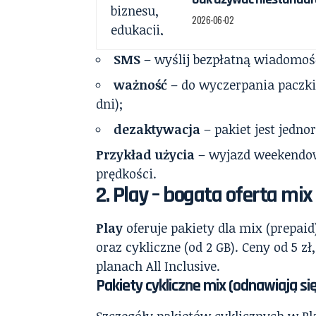
2026-06-02
SMS
– wyślij bezpłatną wiadomoś
ważność
– do wyczerpania paczki
dni);
dezaktywacja
– pakiet jest jedn
Przykład użycia
– wyjazd weekendowy
prędkości.
2. Play – bogata oferta mi
Play
oferuje pakiety dla mix (prepaid
oraz cykliczne (od 2 GB). Ceny od 5 
planach All Inclusive.
Pakiety cykliczne mix (odnawiają si