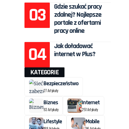
Gdzie szukać pracy
zdalnej? Najlepsze
portale z ofertami
pracy online
Jak doładować
internet w Plus?
KATEGORIE
Bezpieczeństwo
27 Artykuły
Biznes
Internet
93 Artykuły
251 Artykuły
Lifestyle
Mobile
188 Artykuły
96 Artykuły