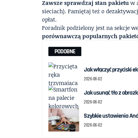
Zawsze sprawdzaj stan pakietu
w a
sieciach). Pamiętaj też o dezaktywac
opłat.
Poradnik podzielony jest na sekcje 
porównawczą popularnych pakie
PODOBNE
Jak włączyć przyciski e
2026-06-02
Jak usunąć tło z obrazka
2026-06-02
Szybkie ustawienia And
2026-06-02