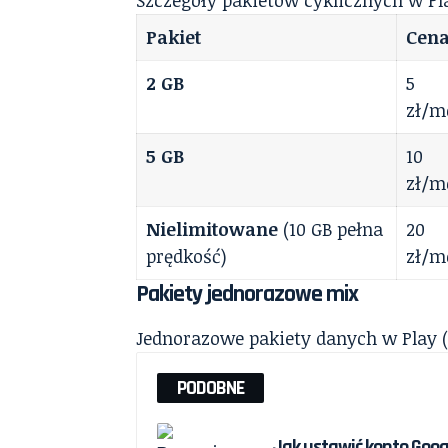
Szczegóły pakietów cyklicznych w Pla
Pakiet
Cen
2 GB
5
zł/m
5 GB
10
zł/m
Nielimitowane
(10 GB pełna
20
prędkość)
zł/m
Pakiety jednorazowe mix
Jednorazowe pakiety danych w Play
PODOBNE
Jak ustawić konto Goog