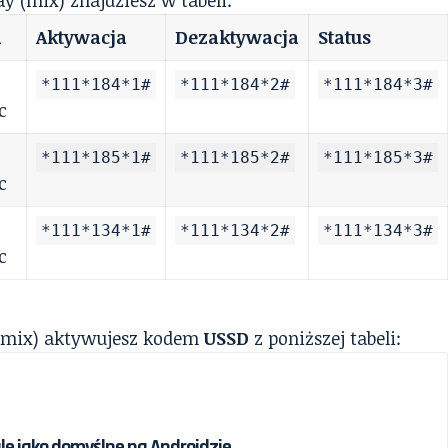
y (mix) znajdziesz w tabeli:
a
Aktywacja
Dezaktywacja
Status
*111*184*1#
*111*184*2#
*111*184*3#
c
*111*185*1#
*111*185*2#
*111*185*3#
c
*111*134*1#
*111*134*2#
*111*134*3#
c
 (mix) aktywujesz kodem
USSD
z poniższej tabeli:
le jako domyślne na Androidzie