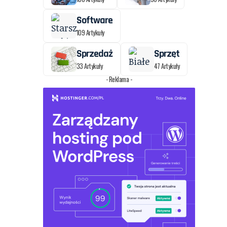
Software
109 Artykuły
Sprzedaż
Sprzęt
33 Artykuły
47 Artykuły
- Reklama -