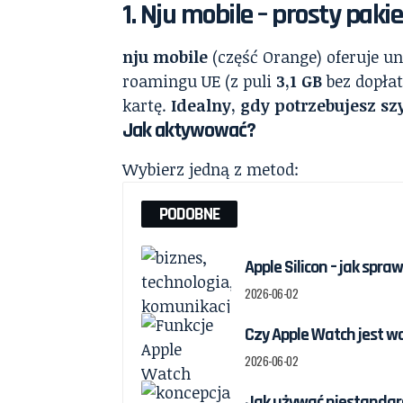
1. Nju mobile – prosty pakie
nju mobile
(część Orange) oferuje un
roamingu UE (z puli
3,1 GB
bez dopła
kartę.
Idealny, gdy potrzebujesz s
Jak aktywować?
Wybierz jedną z metod:
PODOBNE
Apple Silicon – jak spr
2026-06-02
Czy Apple Watch jest w
2026-06-02
Jak używać niestandard