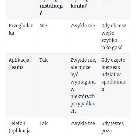
instalacji
konta?
?
Przeglądar
Nie
Zwykle nie
Gdy chcesz
ka
wejść
szybko
jako gość
Aplikacja
Tak
Zwykle nie,
Gdy często
Teams
ale może
bierzesz
być
udział w
wymagana
spotkaniac
w
h
niektórych
przypadka
ch
Telefon
Tak
Zwykle nie
Gdy jesteś
(aplikacja
poza