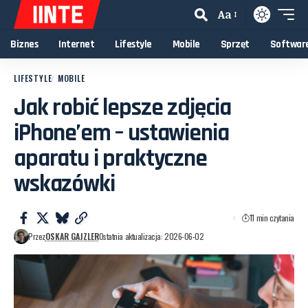
Aa
Biznes
Internet
Lifestyle
Mobile
Sprzęt
Softwar
LIFESTYLE
MOBILE
Jak robić lepsze zdjęcia
iPhone’em – ustawienia
aparatu i praktyczne
wskazówki
11 min czytania
Przez
OSKAR GAJZLER
Ostatnia aktualizacja: 2026-06-02