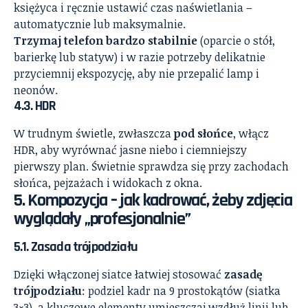
księżyca i ręcznie ustawić czas naświetlania –
automatycznie lub maksymalnie.
Trzymaj telefon bardzo stabilnie
(oparcie o stół,
barierkę lub statyw) i w razie potrzeby delikatnie
przyciemnij ekspozycję, aby nie przepalić lamp i
neonów.
4.3. HDR
W trudnym świetle, zwłaszcza
pod słońce
, włącz
HDR, aby wyrównać jasne niebo i ciemniejszy
pierwszy plan. Świetnie sprawdza się przy zachodach
słońca, pejzażach i widokach z okna.
5. Kompozycja – jak kadrować, żeby zdjęcia
wyglądały „profesjonalnie”
5.1. Zasada trójpodziału
Dzięki włączonej siatce łatwiej stosować
zasadę
trójpodziału
: podziel kadr na 9 prostokątów (siatka
3×3), a kluczowe elementy umieszczaj wzdłuż linii lub