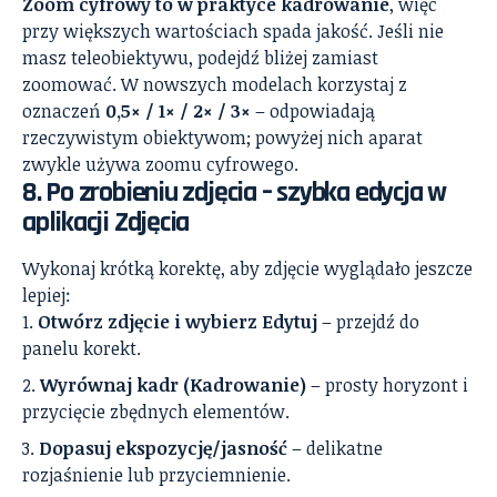
Zoom cyfrowy to w praktyce kadrowanie
, więc
przy większych wartościach spada jakość. Jeśli nie
masz teleobiektywu, podejdź bliżej zamiast
zoomować. W nowszych modelach korzystaj z
oznaczeń
0,5× / 1× / 2× / 3×
– odpowiadają
rzeczywistym obiektywom; powyżej nich aparat
zwykle używa zoomu cyfrowego.
8. Po zrobieniu zdjęcia – szybka edycja w
aplikacji Zdjęcia
Wykonaj krótką korektę, aby zdjęcie wyglądało jeszcze
lepiej:
Otwórz zdjęcie i wybierz Edytuj
– przejdź do
panelu korekt.
Wyrównaj kadr (Kadrowanie)
– prosty horyzont i
przycięcie zbędnych elementów.
Dopasuj ekspozycję/jasność
– delikatne
rozjaśnienie lub przyciemnienie.