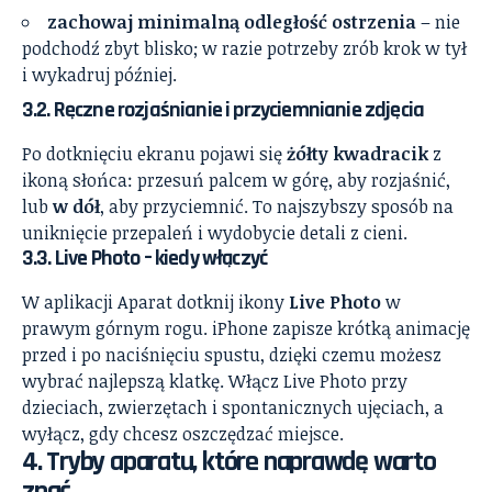
zachowaj minimalną odległość ostrzenia
– nie
podchodź zbyt blisko; w razie potrzeby zrób krok w tył
i wykadruj później.
3.2. Ręczne rozjaśnianie i przyciemnianie zdjęcia
Po dotknięciu ekranu pojawi się
żółty kwadracik
z
ikoną słońca: przesuń palcem w górę, aby rozjaśnić,
lub
w dół
, aby przyciemnić. To najszybszy sposób na
uniknięcie przepaleń i wydobycie detali z cieni.
3.3. Live Photo – kiedy włączyć
W aplikacji Aparat dotknij ikony
Live Photo
w
prawym górnym rogu. iPhone zapisze krótką animację
przed i po naciśnięciu spustu, dzięki czemu możesz
wybrać najlepszą klatkę. Włącz Live Photo przy
dzieciach, zwierzętach i spontanicznych ujęciach, a
wyłącz, gdy chcesz oszczędzać miejsce.
4. Tryby aparatu, które naprawdę warto
znać