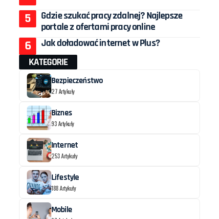
Gdzie szukać pracy zdalnej? Najlepsze
portale z ofertami pracy online
Jak doładować internet w Plus?
KATEGORIE
Bezpieczeństwo
27 Artykuły
Biznes
93 Artykuły
Internet
253 Artykuły
Lifestyle
188 Artykuły
Mobile