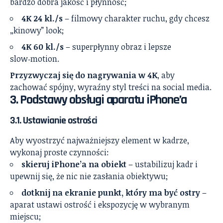
bardzo dobra jakość i płynność;
4K 24 kl./s
– filmowy charakter ruchu, gdy chcesz
„kinowy” look;
4K 60 kl./s
– superpłynny obraz i lepsze
slow‑motion.
Przyzwyczaj się do nagrywania w 4K
, aby
zachować spójny, wyraźny styl treści na social media.
3. Podstawy obsługi aparatu iPhone’a
3.1. Ustawianie ostrości
Aby wyostrzyć najważniejszy element w kadrze,
wykonaj proste czynności:
skieruj iPhone’a na obiekt
– ustabilizuj kadr i
upewnij się, że nic nie zasłania obiektywu;
dotknij na ekranie punkt, który ma być ostry
–
aparat ustawi ostrość i ekspozycję w wybranym
miejscu;