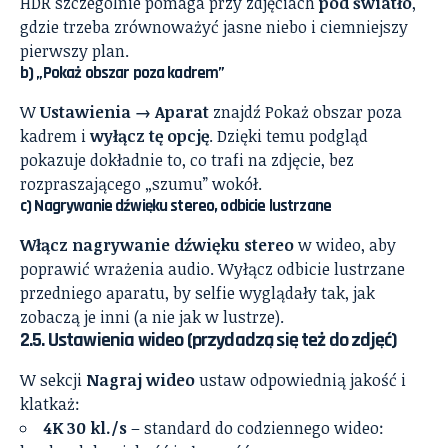
HDR szczególnie pomaga przy zdjęciach
pod światło
,
gdzie trzeba zrównoważyć jasne niebo i ciemniejszy
pierwszy plan.
b) „Pokaż obszar poza kadrem”
W
Ustawienia → Aparat
znajdź Pokaż obszar poza
kadrem i
wyłącz tę opcję
. Dzięki temu podgląd
pokazuje dokładnie to, co trafi na zdjęcie, bez
rozpraszającego „szumu” wokół.
c) Nagrywanie dźwięku stereo, odbicie lustrzane
Włącz nagrywanie dźwięku stereo
w wideo, aby
poprawić wrażenia audio. Wyłącz odbicie lustrzane
przedniego aparatu, by selfie wyglądały tak, jak
zobaczą je inni (a nie jak w lustrze).
2.5. Ustawienia wideo (przydadzą się też do zdjęć)
W sekcji
Nagraj wideo
ustaw odpowiednią jakość i
klatkaż:
4K 30 kl./s
– standard do codziennego wideo: