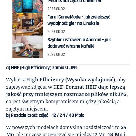
iPhone, narzędzia online i AI
2026-06-02
Feral GameMode – jak zwiększyć
wydajność gier na Linuksie
2026-06-02
Szybkie ustawienia Android – jak
dodawać własne kafelki
2026-06-02
a) HEIF (High Efficiency) zamiast JPG
Wybierz
High Efficiency (Wysoka wydajność)
, aby
zapisywać zdjęcia w HEIF.
Format HEIF daje lepszą
jakość przy mniejszym rozmiarze plików niż JPG
,
co jest świetnym kompromisem między jakością a
zajętym miejscem.
b) Rozdzielczość zdjęć – 12 / 24 / 48 Mpix
W nowszych modelach domyślna rozdzielczość to
24
Mp
, ale możesz przełączyć się między 12 Mp,
24 Mp
i