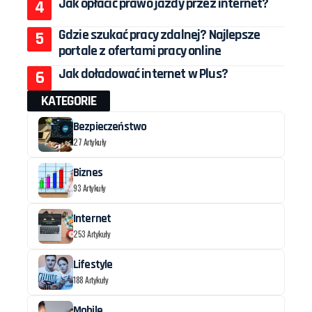
Jak opłacić prawo jazdy przez internet?
Gdzie szukać pracy zdalnej? Najlepsze
portale z ofertami pracy online
Jak doładować internet w Plus?
KATEGORIE
Bezpieczeństwo
27 Artykuły
Biznes
93 Artykuły
Internet
253 Artykuły
Lifestyle
188 Artykuły
Mobile