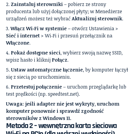
Zainstaluj sterowniki
– pobierz ze strony
producenta lub użyj dołączonej płyty; w Menedżerze
urządzeń możesz też wybrać
Aktualizuj sterownik
.
Włącz Wi‑Fi w systemie
– otwórz Ustawienia >
Sieć i internet
> Wi‑Fi i przesuń przełącznik na
Włączone
.
Pokaż dostępne sieci
, wybierz swoją nazwę SSID,
wpisz hasło i kliknij
Połącz
.
Ustaw automatyczne łączenie
, by komputer łączył
się z siecią po uruchomieniu.
Przetestuj połączenie
– uruchom przeglądarkę lub
test prędkości (np. speedtest.net).
Uwaga: jeśli adapter nie jest wykryty, uruchom
komputer ponownie i sprawdź zgodność
sterowników z Windows 11.
Metoda 2 – wewnętrzna karta sieciowa
Wi‑Fi na PCIe (dla wyższej wydajności)