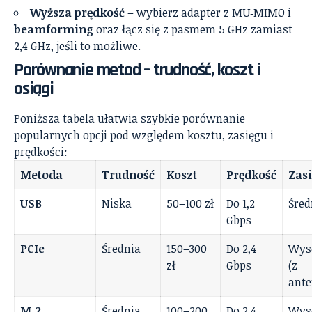
Wyższa prędkość
– wybierz adapter z MU‑MIMO i
beamforming
oraz łącz się z pasmem 5 GHz zamiast
2,4 GHz, jeśli to możliwe.
Porównanie metod – trudność, koszt i
osiągi
Poniższa tabela ułatwia szybkie porównanie
popularnych opcji pod względem kosztu, zasięgu i
prędkości:
Metoda
Trudność
Koszt
Prędkość
Zas
USB
Niska
50–100 zł
Do 1,2
Śred
Gbps
PCIe
Średnia
150–300
Do 2,4
Wys
zł
Gbps
(z
ante
M.2
Średnia
100–200
Do 2,4
Wys