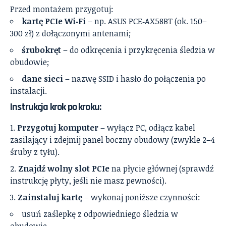
Przed montażem przygotuj:
kartę PCIe Wi‑Fi
– np. ASUS PCE‑AX58BT (ok. 150–
300 zł) z dołączonymi antenami;
śrubokręt
– do odkręcenia i przykręcenia śledzia w
obudowie;
dane sieci
– nazwę SSID i hasło do połączenia po
instalacji.
Instrukcja krok po kroku:
Przygotuj komputer
– wyłącz PC, odłącz kabel
zasilający i zdejmij panel boczny obudowy (zwykle 2–4
śruby z tyłu).
Znajdź wolny slot PCIe
na płycie głównej (sprawdź
instrukcję płyty, jeśli nie masz pewności).
Zainstaluj kartę
– wykonaj poniższe czynności:
usuń zaślepkę z odpowiedniego śledzia w
obudowie,