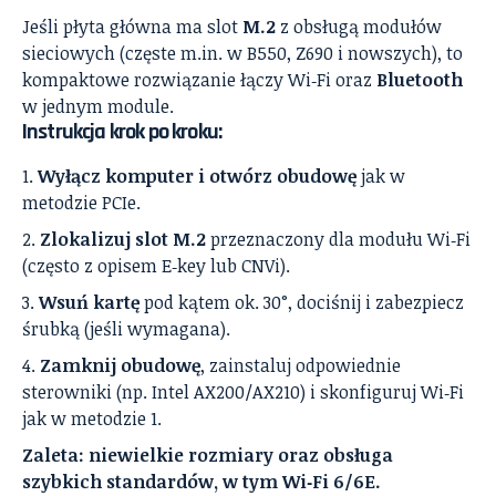
Jeśli płyta główna ma slot
M.2
z obsługą modułów
sieciowych (częste m.in. w B550, Z690 i nowszych), to
kompaktowe rozwiązanie łączy Wi‑Fi oraz
Bluetooth
w jednym module.
Instrukcja krok po kroku:
Wyłącz komputer i otwórz obudowę
jak w
metodzie PCIe.
Zlokalizuj slot M.2
przeznaczony dla modułu Wi‑Fi
(często z opisem E‑key lub CNVi).
Wsuń kartę
pod kątem ok. 30°, dociśnij i zabezpiecz
śrubką (jeśli wymagana).
Zamknij obudowę
, zainstaluj odpowiednie
sterowniki (np. Intel AX200/AX210) i skonfiguruj Wi‑Fi
jak w metodzie 1.
Zaleta: niewielkie rozmiary oraz obsługa
szybkich standardów, w tym Wi‑Fi 6/6E.