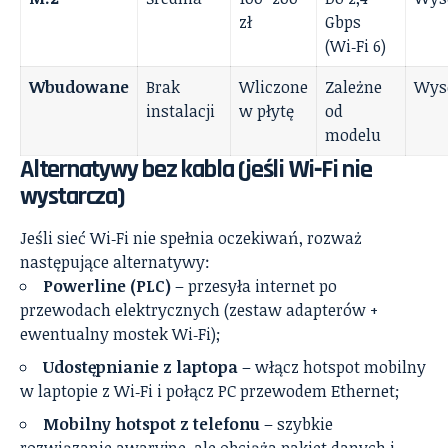
zł
Gbps
(Wi‑Fi 6)
Wbudowane
Brak
Wliczone
Zależne
Wys
instalacji
w płytę
od
modelu
Alternatywy bez kabla (jeśli Wi‑Fi nie
wystarcza)
Jeśli sieć Wi‑Fi nie spełnia oczekiwań, rozważ
następujące alternatywy:
Powerline (PLC)
– przesyła internet po
przewodach elektrycznych (zestaw adapterów +
ewentualny mostek Wi‑Fi);
Udostępnianie z laptopa
– włącz hotspot mobilny
w laptopie z Wi‑Fi i połącz PC przewodem Ethernet;
Mobilny hotspot z telefonu
– szybkie
rozwiązanie awaryjne, ale obciąża pakiet danych i