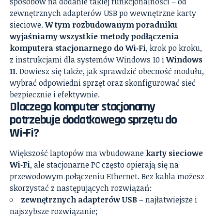
sposobów na dodanie takiej funkcjonalności – od
zewnętrznych adapterów USB po wewnętrzne karty
sieciowe.
W tym rozbudowanym poradniku
wyjaśniamy wszystkie metody podłączenia
komputera stacjonarnego do Wi‑Fi
, krok po kroku,
z instrukcjami dla systemów Windows 10 i
Windows
11
. Dowiesz się także, jak sprawdzić obecność modułu,
wybrać odpowiedni sprzęt oraz skonfigurować sieć
bezpiecznie i efektywnie.
Dlaczego komputer stacjonarny
potrzebuje dodatkowego sprzętu do
Wi‑Fi?
Większość laptopów ma wbudowane
karty sieciowe
Wi‑Fi
, ale stacjonarne PC często opierają się na
przewodowym połączeniu Ethernet. Bez kabla możesz
skorzystać z następujących rozwiązań:
zewnętrznych adapterów USB
– najłatwiejsze i
najszybsze rozwiązanie;