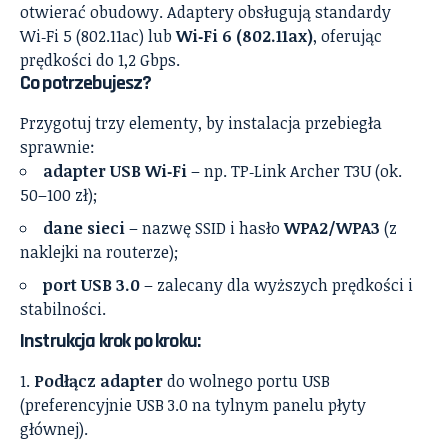
otwierać obudowy. Adaptery obsługują standardy
Wi‑Fi 5 (802.11ac) lub
Wi‑Fi 6 (802.11ax)
, oferując
prędkości do 1,2 Gbps.
Co potrzebujesz?
Przygotuj trzy elementy, by instalacja przebiegła
sprawnie:
adapter USB Wi‑Fi
– np. TP‑Link Archer T3U (ok.
50–100 zł);
dane sieci
– nazwę SSID i hasło
WPA2/WPA3
(z
naklejki na routerze);
port USB 3.0
– zalecany dla wyższych prędkości i
stabilności.
Instrukcja krok po kroku:
Podłącz adapter
do wolnego portu USB
(preferencyjnie USB 3.0 na tylnym panelu płyty
głównej).