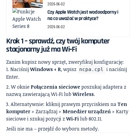
2026-06-02
Czy Apple Watch jest wodoodporny i
na co uważać w praktyce?
2026-06-02
Krok 1 – sprawdź, czy twój komputer
stacjonarny już ma Wi‑Fi
Zanim kupisz nowy sprzęt, zweryfikuj konfigurację:
Naciśnij
Windows + R
, wpisz
i naciśnij
ncpa.cpl
Enter.
W oknie
Połączenia sieciowe
poszukaj adaptera z
nazwą zawierającą Wi‑Fi lub
Wireless
.
Alternatywnie: kliknij prawym przyciskiem na
Ten
komputer
> Zarządzaj >
Menedżer urządzeń
> Karty
sieciowe i szukaj pozycji z
Wi‑Fi
lub 802.11.
Jeśli nie ma – przejdź do wyboru metody.