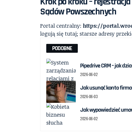
Krok po kroku – rejestrac
Sądów Powszechnych
Portal centralny:
https://portal.wro
logują się tutaj; starsze adresy przek
PODOBNE
Pipedrive CRM – jak dz
2026-06-02
Jak usunąć konto firmow
2026-06-03
Jak wypowiedzieć umow
2026-06-02