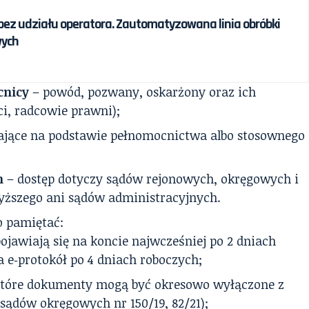
ez udziału operatora. Zautomatyzowana linia obróbki
ych
cnicy
– powód, pozwany, oskarżony oraz ich
i, radcowie prawni);
ające na podstawie pełnomocnictwa albo stosownego
h
– dostęp dotyczy sądów rejonowych, okręgowych i
yższego ani sądów administracyjnych.
o pamiętać:
ojawiają się na koncie najwcześniej po 2 dniach
 e‑protokół po 4 dniach roboczych;
które dokumenty mogą być okresowo wyłączone z
 sądów okręgowych nr 150/19, 82/21);