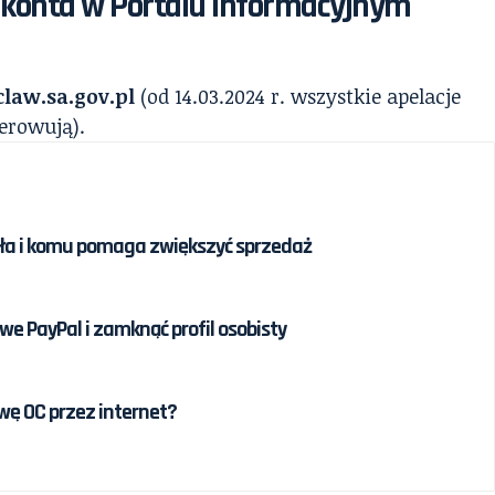
ja konta w Portalu Informacyjnym
claw.sa.gov.pl
(od 14.03.2024 r. wszystkie apelacje
ierowują).
iała i komu pomaga zwiększyć sprzedaż
e PayPal i zamknąć profil osobisty
ę OC przez internet?