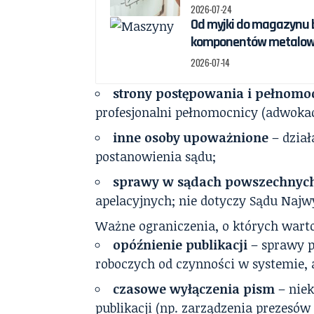
2026-07-24
Od myjki do magazynu b
komponentów metalow
2026-07-14
strony postępowania i pełnomo
profesjonalni pełnomocnicy (adwokac
inne osoby upoważnione
– dział
postanowienia sądu;
sprawy w sądach powszechnyc
apelacyjnych; nie dotyczy Sądu Najw
Ważne ograniczenia, o których wart
opóźnienie publikacji
– sprawy p
roboczych od czynności w systemie, a
czasowe wyłączenia pism
– nie
publikacji (np. zarządzenia prezesów