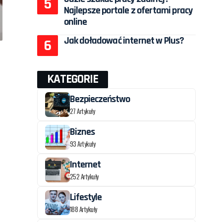
Najlepsze portale z ofertami pracy
online
Jak doładować internet w Plus?
KATEGORIE
Bezpieczeństwo
27 Artykuły
Biznes
93 Artykuły
Internet
252 Artykuły
Lifestyle
188 Artykuły