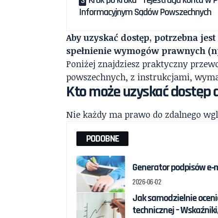
Krok po kroku – rejestracja konta w P
Informacyjnym Sądów Powszechnych
Aby uzyskać dostęp, potrzebna jest
spełnienie wymogów prawnych (np
Poniżej znajdziesz praktyczny przew
powszechnych, z instrukcjami, wyma
Kto może uzyskać dostęp d
Nie każdy ma prawo do zdalnego wgl
PODOBNE
Generator podpisów e‑ma
2026-06-02
Jak samodzielnie oceni
technicznej – Wskaźniki