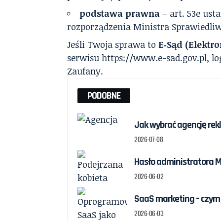
podstawa prawna
– art. 53e us
rozporządzenia Ministra Sprawiedliw
Jeśli Twoja sprawa to
E‑Sąd (Elekt
serwisu https://www.e-sad.gov.pl, lo
Zaufany.
PODOBNE
Jak wybrać agencję re
2026-07-08
Hasło administratora Ma
2026-06-02
SaaS marketing – czym 
2026-06-03