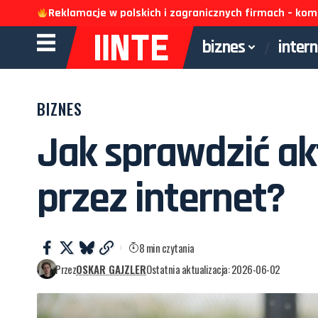
Reklamacje w polskich i zagranicznych firmach – k
biznes
inter
BIZNES
Jak sprawdzić a
przez internet?
8 min czytania
Przez
OSKAR GAJZLER
Ostatnia aktualizacja: 2026-06-02