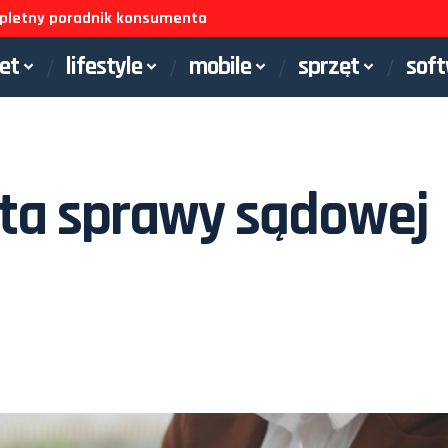
ompletny poradnik konsumenta
net
lifestyle
mobile
sprzęt
sof
kta sprawy sądowej