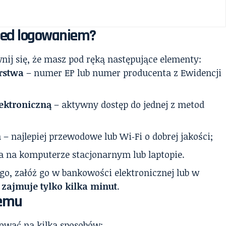
zed logowaniem?
nij się, że masz pod ręką następujące elementy:
rstwa
– numer EP lub numer producenta z Ewidencji
lektroniczną
– aktywny dostęp do jednej z metod
m
– najlepiej przewodowe lub Wi‑Fi o dobrej jakości;
a na komputerze stacjonarnym lub laptopie.
ego, załóż go w bankowości elektronicznej lub w
zajmuje tylko kilka minut
.
temu
ować na kilka sposobów: