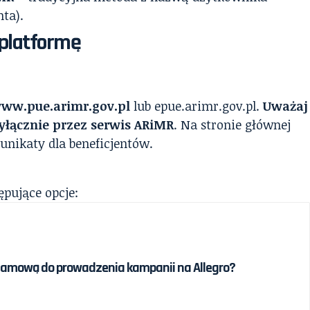
ta).
 platformę
ww.pue.arimr.gov.pl
lub epue.arimr.gov.pl.
Uważaj
 wyłącznie przez serwis ARiMR
. Na stronie głównej
unikaty dla beneficjentów.
ępujące opcje:
klamową do prowadzenia kampanii na Allegro?