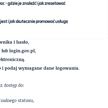
c – gdzie je znaleźć i jak zresetować
jest i jak skutecznie promować usługę
wnika i hasło
,
 lub login.gov.pl
,
ektroniczną
.
ób i podaj wymagane dane logowania
.
z dostęp do:
tualnego statusu,