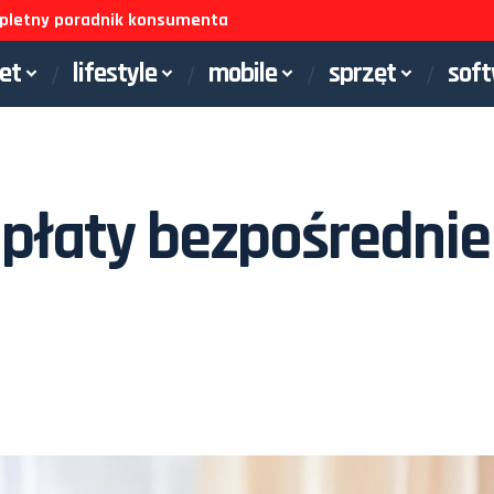
ompletny poradnik konsumenta
net
lifestyle
mobile
sprzęt
sof
płaty bezpośrednie