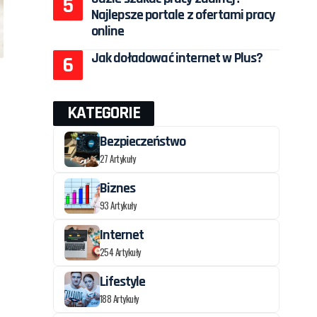
Najlepsze portale z ofertami pracy
online
Jak doładować internet w Plus?
KATEGORIE
Bezpieczeństwo
27 Artykuły
Biznes
93 Artykuły
Internet
254 Artykuły
Lifestyle
188 Artykuły