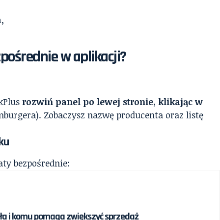
,
pośrednie w aplikacji?
kPlus
rozwiń panel po lewej stronie, klikając w
burgera). Zobaczysz nazwę producenta oraz listę
ku
aty bezpośrednie:
iała i komu pomaga zwiększyć sprzedaż