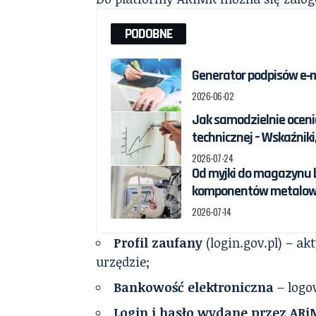
PODOBNE
Generator podpisów e‑ma
2026-06-02
Jak samodzielnie oceni
technicznej – Wskaźniki
2026-07-24
Od myjki do magazynu b
komponentów metalow
2026-07-14
Profil zaufany
(login.gov.pl) – a
urzędzie;
Bankowość elektroniczna
– logo
Login i hasło wydane przez AR