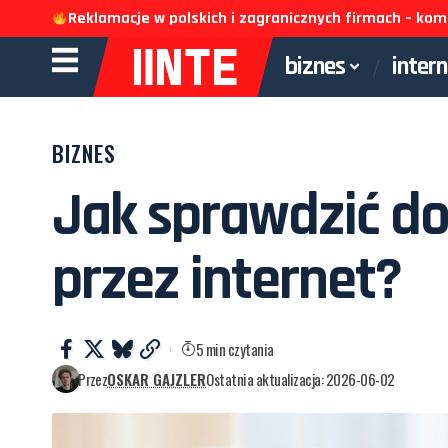
Reklamacje w polskich i zagranicznych firmach – k
biznes
inter
BIZNES
Jak sprawdzić do
przez internet?
5 min czytania
Przez
OSKAR GAJZLER
Ostatnia aktualizacja: 2026-06-02