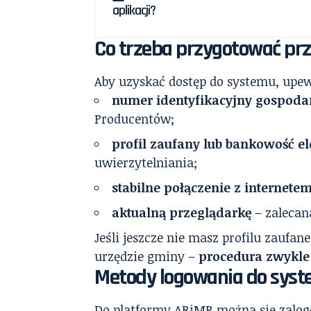
aplikacji?
Co trzeba przygotować pr
Aby uzyskać dostęp do systemu, upew
numer identyfikacyjny gospoda
Producentów;
profil zaufany lub bankowość e
uwierzytelniania;
stabilne połączenie z internete
aktualną przeglądarkę
– zalecan
Jeśli jeszcze nie masz profilu zaufan
urzędzie gminy –
procedura zwykle 
Metody logowania do sys
Do platformy ARiMR można się zalog