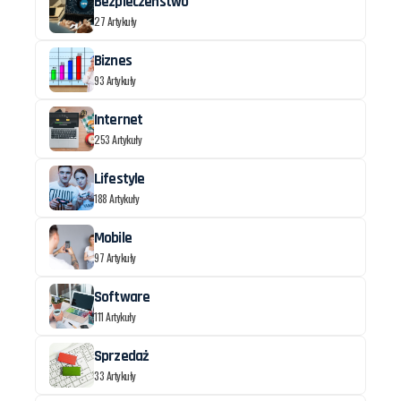
Bezpieczeństwo
27 Artykuły
Biznes
93 Artykuły
Internet
253 Artykuły
Lifestyle
188 Artykuły
Mobile
97 Artykuły
Software
111 Artykuły
Sprzedaż
33 Artykuły