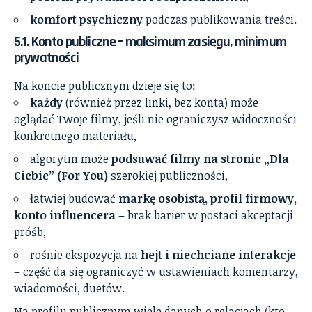
komfort psychiczny
podczas publikowania treści.
5.1. Konto publiczne – maksimum zasięgu, minimum
prywatności
Na koncie publicznym dzieje się to:
każdy
(również przez linki, bez konta) może
oglądać Twoje filmy, jeśli nie ograniczysz widoczności
konkretnego materiału,
algorytm może
podsuwać filmy na stronie „Dla
Ciebie” (For You)
szerokiej publiczności,
łatwiej budować
markę osobistą, profil firmowy,
konto influencera
– brak barier w postaci akceptacji
próśb,
rośnie ekspozycja na
hejt i niechciane interakcje
– część da się ograniczyć w ustawieniach komentarzy,
wiadomości, duetów.
Na profilu publicznym wiele danych o relacjach (kto