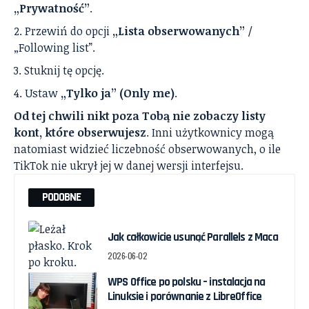
„Prywatność”
.
Przewiń do opcji
„Lista obserwowanych”
/
„Following list”.
Stuknij tę opcję.
Ustaw
„Tylko ja” (Only me)
.
Od tej chwili nikt poza Tobą nie zobaczy listy
kont, które obserwujesz
. Inni użytkownicy mogą
natomiast widzieć liczebność obserwowanych, o ile
TikTok nie ukrył jej w danej wersji interfejsu.
PODOBNE
Jak całkowicie usunąć Parallels z Maca
2026-06-02
WPS Office po polsku – instalacja na
Linuksie i porównanie z LibreOffice