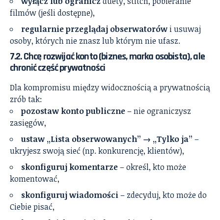
wyłącz lub ogranicz
duety, stitch, pobieranie
filmów (jeśli dostępne),
regularnie przeglądaj obserwatorów
i usuwaj
osoby, których nie znasz lub którym nie ufasz.
7.2. Chcę rozwijać konto (biznes, marka osobista), ale
chronić część prywatności
Dla kompromisu między widocznością a prywatnością
zrób tak:
pozostaw konto publiczne
– nie ograniczysz
zasięgów,
ustaw „Lista obserwowanych” → „Tylko ja”
–
ukryjesz swoją sieć (np. konkurencję, klientów),
skonfiguruj komentarze
– określ, kto może
komentować,
skonfiguruj wiadomości
– zdecyduj, kto może do
Ciebie pisać,