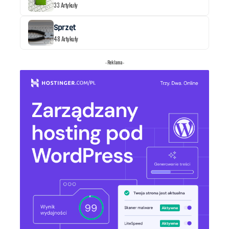
33 Artykuły
Sprzęt
48 Artykuły
- Reklama -