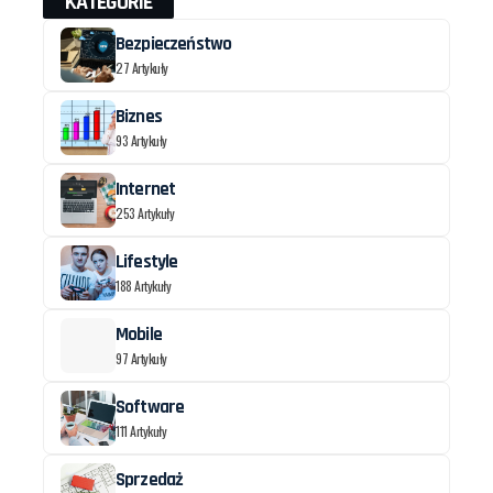
KATEGORIE
Bezpieczeństwo
27 Artykuły
Biznes
93 Artykuły
Internet
253 Artykuły
Lifestyle
188 Artykuły
Mobile
97 Artykuły
Software
111 Artykuły
Sprzedaż