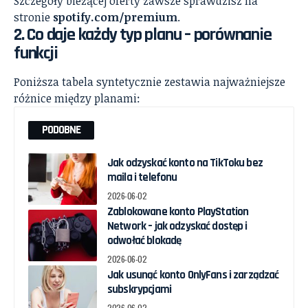
Szczegóły bieżącej oferty zawsze sprawdzisz na
stronie
spotify.com/premium
.
2. Co daje każdy typ planu – porównanie
funkcji
Poniższa tabela syntetycznie zestawia najważniejsze
różnice między planami:
PODOBNE
Jak odzyskać konto na TikToku bez
maila i telefonu
2026-06-02
Zablokowane konto PlayStation
Network – jak odzyskać dostęp i
odwołać blokadę
2026-06-02
Jak usunąć konto OnlyFans i zarządzać
subskrypcjami
2026-06-02