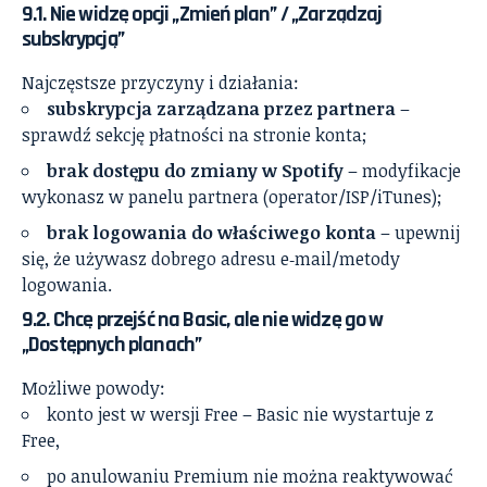
9.1. Nie widzę opcji „Zmień plan” / „Zarządzaj
subskrypcją”
Najczęstsze przyczyny i działania:
subskrypcja zarządzana przez partnera
–
sprawdź sekcję płatności na stronie konta;
brak dostępu do zmiany w Spotify
– modyfikacje
wykonasz w panelu partnera (operator/ISP/iTunes);
brak logowania do właściwego konta
– upewnij
się, że używasz dobrego adresu e‑mail/metody
logowania.
9.2. Chcę przejść na Basic, ale nie widzę go w
„Dostępnych planach”
Możliwe powody:
konto jest w wersji Free – Basic nie wystartuje z
Free,
po anulowaniu Premium nie można reaktywować