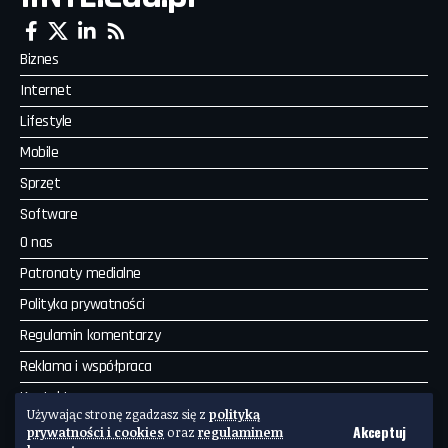
Biznes
Internet
Lifestyle
Mobile
Sprzęt
Software
O nas
Patronaty medialne
Polityka prywatności
Regulamin komentarzy
Reklama i współpraca
Kontakt
Używając stronę zgadzasz się z
polityką
Akceptuj
prywatności i cookies
oraz
regulaminem
Copyright by IINTE. Wszelkie prawa zastrzeżone. Powered by