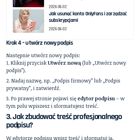
2026-06-02
Jak usunąć konto OnlyFans i zarządzać
subskrypcjami
2026-06-02
Krok 4 – utwórz nowy podpis
Następnie utwórz nowy podpis:
Kliknij przycisk
Utwórz nową
(lub „Utwórz nowy
podpis”).
Nadaj nazwę, np. „Podpis firmowy” lub „Podpis
prywatny”, i zatwierdź.
Po prawej stronie pojawi się
edytor podpisu
– w
tym polu wpiszesz i sformatujesz treść.
3. Jak zbudować treść profesjonalnego
podpisu?
W edytorze podpisu wpisz treść i sformatuj ją,