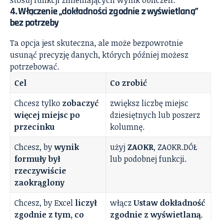
stosuj funkcji zmieniających wynik obliczeń.
4. Włączenie „dokładności zgodnie z wyświetlaną”
bez potrzeby
Ta opcja jest skuteczna, ale może bezpowrotnie
usunąć precyzję danych, których później możesz
potrzebować.
Cel
Co zrobić
Chcesz tylko
zobaczyć
zwiększ liczbę miejsc
więcej miejsc po
dziesiętnych lub poszerz
przecinku
kolumnę.
Chcesz, by
wynik
użyj
ZAOKR
, ZAOKR.DÓŁ
formuły był
lub podobnej funkcji.
rzeczywiście
zaokrąglony
Chcesz, by Excel
liczył
włącz
Ustaw dokładność
zgodnie z tym, co
zgodnie z wyświetlaną
.