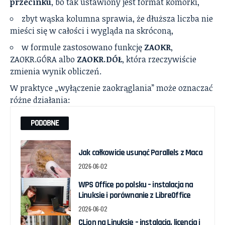
przecinku
, bo tak ustawiony jest format komórki,
zbyt wąska kolumna sprawia, że dłuższa liczba nie
mieści się w całości i wygląda na skróconą,
w formule zastosowano funkcję
ZAOKR
,
ZAOKR.GÓRA albo
ZAOKR.DÓŁ
, która rzeczywiście
zmienia wynik obliczeń.
W praktyce „wyłączenie zaokrąglania” może oznaczać
różne działania:
PODOBNE
Jak całkowicie usunąć Parallels z Maca
2026-06-02
WPS Office po polsku – instalacja na
Linuksie i porównanie z LibreOffice
2026-06-02
CLion na Linuksie – instalacja, licencja i