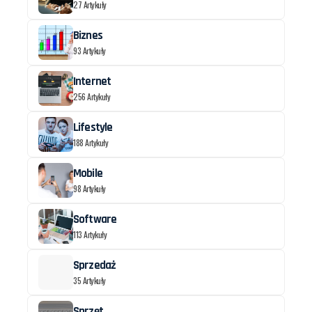
27 Artykuły
Biznes
93 Artykuły
Internet
256 Artykuły
Lifestyle
188 Artykuły
Mobile
98 Artykuły
Software
113 Artykuły
Sprzedaż
35 Artykuły
Sprzęt