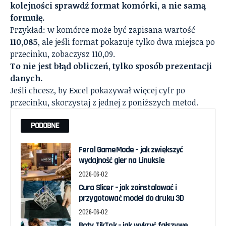
kolejności sprawdź format komórki, a nie samą
formułę.
Przykład: w komórce może być zapisana wartość
110,085
, ale jeśli format pokazuje tylko dwa miejsca po
przecinku, zobaczysz 110,09.
To nie jest błąd obliczeń, tylko sposób prezentacji
danych.
Jeśli chcesz, by Excel pokazywał więcej cyfr po
przecinku, skorzystaj z jednej z poniższych metod.
PODOBNE
Feral GameMode – jak zwiększyć
wydajność gier na Linuksie
2026-06-02
Cura Slicer – jak zainstalować i
przygotować model do druku 3D
2026-06-02
Boty TikTok – jak wykryć fałszywe