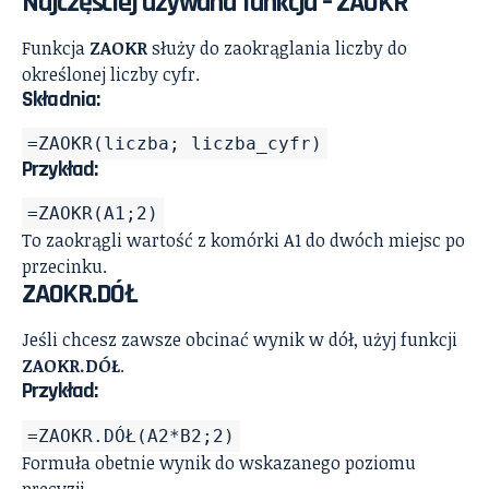
Najczęściej używana funkcja – ZAOKR
Funkcja
ZAOKR
służy do zaokrąglania liczby do
określonej liczby cyfr.
Składnia:
=ZAOKR(liczba; liczba_cyfr)
Przykład:
=ZAOKR(A1;2)
To zaokrągli wartość z komórki A1 do dwóch miejsc po
przecinku.
ZAOKR.DÓŁ
Jeśli chcesz zawsze obcinać wynik w dół, użyj funkcji
ZAOKR.DÓŁ
.
Przykład:
=ZAOKR.DÓŁ(A2*B2;2)
Formuła obetnie wynik do wskazanego poziomu
precyzji.