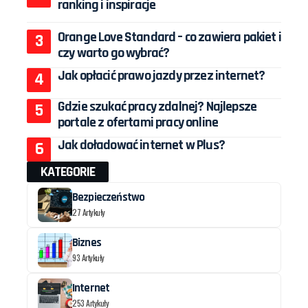
ranking i inspiracje
Orange Love Standard – co zawiera pakiet i
czy warto go wybrać?
Jak opłacić prawo jazdy przez internet?
Gdzie szukać pracy zdalnej? Najlepsze
portale z ofertami pracy online
Jak doładować internet w Plus?
KATEGORIE
Bezpieczeństwo
27 Artykuły
Biznes
93 Artykuły
Internet
253 Artykuły