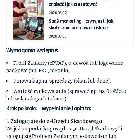
znaleźć i jak zresetować
2026-06-02
SaaS marketing – czym jest i jak
skutecznie promować usługę
2026-06-03
Wymagania wstępne:
Profil Zaufany (ePUAP), e-dowód lub logowanie
bankowe (np. PKO, mBank),
umowa kupna-sprzedaży (skan lub dane),
wartość rynkowa auta (sprawdź np. na OtoMoto
lub w katalogach Infocar).
Krok po kroku – wypełnianie i opłata:
Zaloguj się do e-Urzędu Skarbowego
Wejdź na
podatki.gov.pl
→ „e-Urząd Skarbowy” i
zaloguj się Profilem Zaufanym, e-dowodem lub