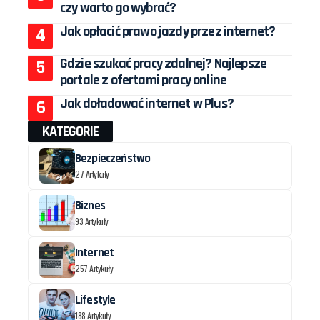
czy warto go wybrać?
Jak opłacić prawo jazdy przez internet?
Gdzie szukać pracy zdalnej? Najlepsze
portale z ofertami pracy online
Jak doładować internet w Plus?
KATEGORIE
Bezpieczeństwo
27 Artykuły
Biznes
93 Artykuły
Internet
257 Artykuły
Lifestyle
188 Artykuły