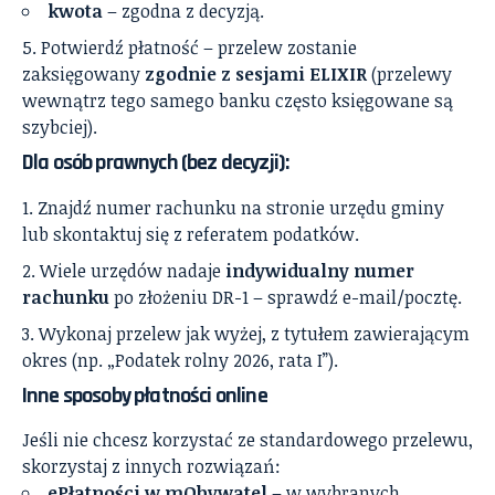
kwota
– zgodna z decyzją.
Potwierdź płatność – przelew zostanie
zaksięgowany
zgodnie z sesjami ELIXIR
(przelewy
wewnątrz tego samego banku często księgowane są
szybciej).
Dla osób prawnych (bez decyzji):
Znajdź numer rachunku na stronie urzędu gminy
lub skontaktuj się z referatem podatków.
Wiele urzędów nadaje
indywidualny numer
rachunku
po złożeniu DR-1 – sprawdź e-mail/pocztę.
Wykonaj przelew jak wyżej, z tytułem zawierającym
okres (np. „Podatek rolny 2026, rata I”).
Inne sposoby płatności online
Jeśli nie chcesz korzystać ze standardowego przelewu,
skorzystaj z innych rozwiązań:
ePłatności w mObywatel
– w wybranych