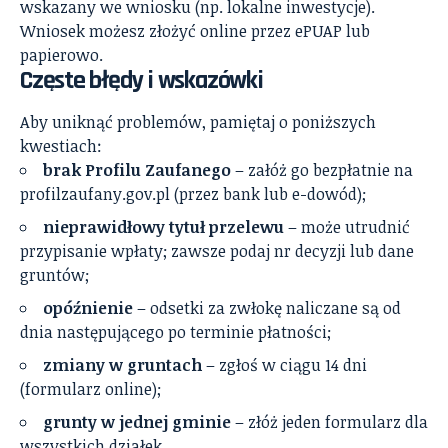
wskazany we wniosku (np. lokalne inwestycje).
Wniosek możesz złożyć online przez ePUAP lub
papierowo.
Częste błędy i wskazówki
Aby uniknąć problemów, pamiętaj o poniższych
kwestiach:
brak Profilu Zaufanego
– załóż go bezpłatnie na
profilzaufany.gov.pl (przez bank lub e-dowód);
nieprawidłowy tytuł przelewu
– może utrudnić
przypisanie wpłaty; zawsze podaj nr decyzji lub dane
gruntów;
opóźnienie
– odsetki za zwłokę naliczane są od
dnia następującego po terminie płatności;
zmiany w gruntach
– zgłoś w ciągu 14 dni
(formularz online);
grunty w jednej gminie
– złóż jeden formularz dla
wszystkich działek.