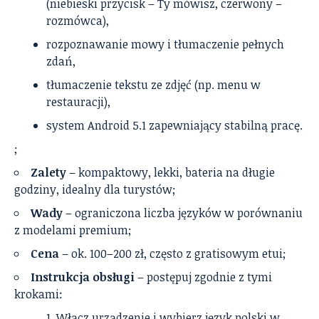
(niebieski przycisk – Ty mówisz, czerwony –
rozmówca),
rozpoznawanie mowy i tłumaczenie pełnych
zdań,
tłumaczenie tekstu ze zdjęć (np. menu w
restauracji),
system Android 5.1 zapewniający stabilną pracę.
;
Zalety
– kompaktowy, lekki, bateria na długie
godziny, idealny dla turystów;
Wady
– ograniczona liczba języków w porównaniu
z modelami premium;
Cena
– ok. 100–200 zł, często z gratisowym etui;
Instrukcja obsługi
– postępuj zgodnie z tymi
krokami:
Włącz urządzenie i wybierz język polski w