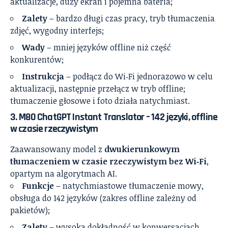
aktualizacje, duży ekran i pojemna bateria;
Zalety
– bardzo długi czas pracy, tryb tłumaczenia
zdjęć, wygodny interfejs;
Wady
– mniej języków offline niż część
konkurentów;
Instrukcja
– podłącz do Wi‑Fi jednorazowo w celu
aktualizacji, następnie przełącz w tryb offline;
tłumaczenie głosowe i foto działa natychmiast.
3.
M80 ChatGPT Instant Translator – 142 języki, offline
w czasie rzeczywistym
Zaawansowany model z
dwukierunkowym
tłumaczeniem w czasie rzeczywistym bez Wi‑Fi
,
opartym na algorytmach AI.
Funkcje
– natychmiastowe tłumaczenie mowy,
obsługa do 142 języków (zakres offline zależny od
pakietów);
Zalety
– wysoka dokładność w konwersacjach,