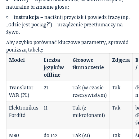
naturalne brzmienie głosu;
Instrukcja
– naciśnij przycisk i powiedz frazę (np.
„Gdzie jest pociąg?”) – urządzenie przetłumaczy na
żywo.
Aby szybko porównać kluczowe parametry, sprawdź
poniższą tabelę:
Model
Liczba
Głosowe
Zdjęcia
B
języków
tłumaczenie
/
offline
Translator
21
Tak (w czasie
Tak
d
WiFi (PL)
rzeczywistym)
n
Elektronikus
11
Tak (z
Tak
b
Fordító
mikrofonami)
d
ś
M80
do 142
Tak (AI)
Tak
ś