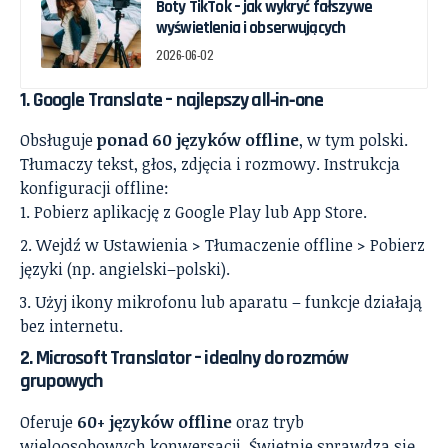
Boty TikTok – jak wykryć fałszywe
wyświetlenia i obserwujących
2026-06-02
1.
Google Translate
– najlepszy all‑in‑one
Obsługuje
ponad 60 języków offline
, w tym polski.
Tłumaczy tekst, głos, zdjęcia i rozmowy. Instrukcja
konfiguracji offline:
Pobierz aplikację z Google Play lub App Store.
Wejdź w Ustawienia > Tłumaczenie offline > Pobierz
języki (np. angielski–polski).
Użyj ikony mikrofonu lub aparatu – funkcje działają
bez internetu.
2.
Microsoft Translator
– idealny do rozmów
grupowych
Oferuje
60+ języków offline
oraz tryb
wieloosobowych konwersacji. Świetnie sprawdza się