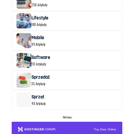
256 Artykuły
Lifestyle
188 Artykuły
Mobile
99 Artykuły
Software
113 Artykuły
Sprzedaż
35 Artykuły
Sprzęt
48 Artykuły
- Reklama -