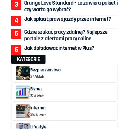
Orange Love Standard – co zawiera pakiet i
czy warto go wybrać?
Jak opłacić prawo jazdy przez internet?
Gdzie szukać pracy zdalnej? Najlepsze
portale z ofertami pracy online
Jak doładować internet w Plus?
KATEGORIE
Bezpieczeństwo
27 Artykuły
Biznes
93 Artykuły
Internet
253 Artykuły
Lifestyle