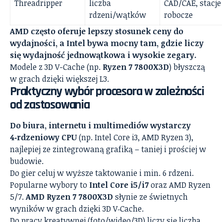
Threadripper
liczba
CAD/CAE, stacje
rdzeni/wątków
robocze
AMD często oferuje lepszy stosunek ceny do
wydajności, a Intel bywa mocny tam, gdzie liczy
się wydajność jednowątkowa i wysokie zegary.
Modele z 3D V-Cache (np.
Ryzen 7 7800X3D
) błyszczą
w grach dzięki większej L3.
Praktyczny wybór procesora w zależności
od zastosowania
Do biura, internetu i multimediów wystarczy
4‑rdzeniowy CPU
(np. Intel Core i3, AMD Ryzen 3),
najlepiej ze zintegrowaną grafiką – taniej i prościej w
budowie.
Do gier celuj w wyższe taktowanie i min. 6 rdzeni.
Popularne wybory to
Intel Core i5/i7
oraz AMD Ryzen
5/7.
AMD Ryzen 7 7800X3D
słynie ze świetnych
wyników w grach dzięki 3D V‑Cache.
Do pracy kreatywnej (foto/wideo/3D) liczy się liczba