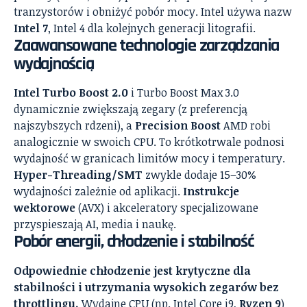
tranzystorów i obniżyć pobór mocy. Intel używa nazw
Intel 7
, Intel 4 dla kolejnych generacji litografii.
Zaawansowane technologie zarządzania
wydajnością
Intel Turbo Boost 2.0
i Turbo Boost Max 3.0
dynamicznie zwiększają zegary (z preferencją
najszybszych rdzeni), a
Precision Boost
AMD robi
analogicznie w swoich CPU. To krótkotrwale podnosi
wydajność w granicach limitów mocy i temperatury.
Hyper-Threading/SMT
zwykle dodaje 15–30%
wydajności zależnie od aplikacji.
Instrukcje
wektorowe
(AVX) i akceleratory specjalizowane
przyspieszają AI, media i naukę.
Pobór energii, chłodzenie i stabilność
Odpowiednie chłodzenie jest krytyczne dla
stabilności i utrzymania wysokich zegarów bez
throttlingu.
Wydajne CPU (np. Intel Core i9,
Ryzen 9
)