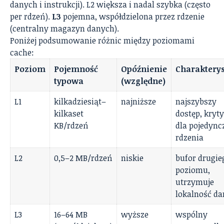
danych i instrukcji). L2 większa i nadal szybka (często
per rdzeń).
L3
pojemna, współdzielona przez rdzenie
(centralny magazyn danych).
Poniżej podsumowanie różnic między poziomami
cache:
Poziom
Pojemność
Opóźnienie
Charaktery
typowa
(względne)
L1
kilkadziesiąt–
najniższe
najszybszy
kilkaset
dostęp, kryt
KB/rdzeń
dla pojedync
rdzenia
L2
0,5–2 MB/rdzeń
niskie
bufor drugie
poziomu,
utrzymuje
lokalność d
L3
16–64 MB
wyższe
wspólny