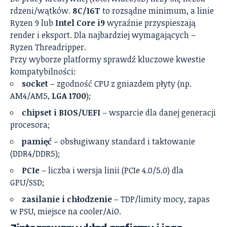
rdzeni/wątków.
8C/16T
to rozsądne minimum, a linie
Ryzen 9 lub
Intel Core i9
wyraźnie przyspieszają
render i eksport. Dla najbardziej wymagających –
Ryzen Threadripper.
Przy wyborze platformy sprawdź kluczowe kwestie
kompatybilności:
socket
– zgodność CPU z gniazdem płyty (np.
AM4/AM5,
LGA 1700
);
chipset i BIOS/UEFI
– wsparcie dla danej generacji
procesora;
pamięć
– obsługiwany standard i taktowanie
(DDR4/DDR5);
PCIe
– liczba i wersja linii (PCIe 4.0/5.0) dla
GPU/SSD;
zasilanie i chłodzenie
– TDP/limity mocy, zapas
w PSU, miejsce na cooler/AiO.