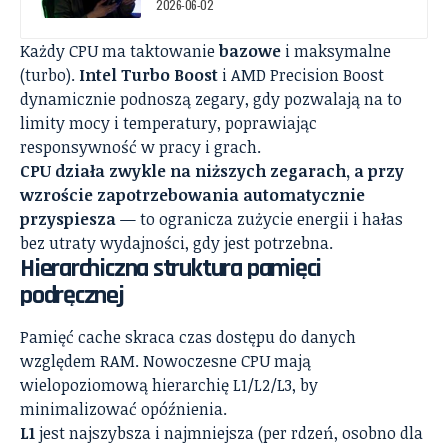
2026-06-02
Każdy CPU ma taktowanie
bazowe
i maksymalne
(turbo).
Intel Turbo Boost
i AMD Precision Boost
dynamicznie podnoszą zegary, gdy pozwalają na to
limity mocy i temperatury, poprawiając
responsywność w pracy i grach.
CPU działa zwykle na niższych zegarach, a przy
wzroście zapotrzebowania automatycznie
przyspiesza
— to ogranicza zużycie energii i hałas
bez utraty wydajności, gdy jest potrzebna.
Hierarchiczna struktura pamięci
podręcznej
Pamięć cache skraca czas dostępu do danych
względem RAM. Nowoczesne CPU mają
wielopoziomową hierarchię L1/L2/L3, by
minimalizować opóźnienia.
L1
jest najszybsza i najmniejsza (per rdzeń, osobno dla