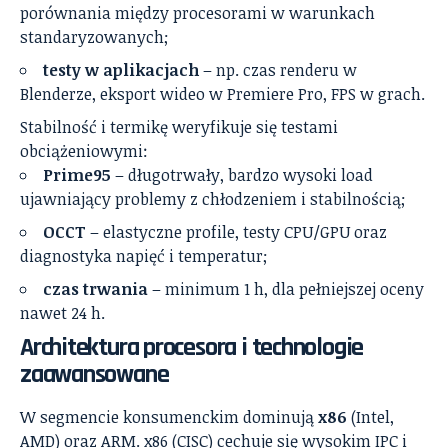
porównania między procesorami w warunkach
standaryzowanych;
testy w aplikacjach
– np. czas renderu w
Blenderze, eksport wideo w Premiere Pro, FPS w grach.
Stabilność i termikę weryfikuje się testami
obciążeniowymi:
Prime95
– długotrwały, bardzo wysoki load
ujawniający problemy z chłodzeniem i stabilnością;
OCCT
– elastyczne profile, testy CPU/GPU oraz
diagnostyka napięć i temperatur;
czas trwania
– minimum 1 h, dla pełniejszej oceny
nawet 24 h.
Architektura procesora i technologie
zaawansowane
W segmencie konsumenckim dominują
x86
(Intel,
AMD) oraz ARM. x86 (CISC) cechuje się wysokim IPC i