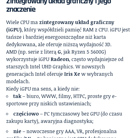
Zintegrowany układ graficzny i jego
znaczenie
Wiele CPU ma
zintegrowany układ graficzny
(iGPU)
, który współdzieli pamięć RAM z CPU. iGPU jest
tańsze i bardziej energooszczędne niż karta
dedykowana, ale oferuje niższą wydajność 3D.
AMD (np. serie z literą
G
, jak Ryzen 5 5600G)
wykorzystuje iGPU
Radeon
, często wydajniejsze od
starszych Intel UHD Graphics. W nowszych
generacjach Intel oferuje
Iris Xe
w wybranych
modelach.
Kiedy iGPU ma sens, a kiedy nie:
tak
– biuro, WWW, filmy, HTPC, proste gry e-
sportowe przy niskich ustawieniach;
częściowo
– PC tymczasowy bez GPU (do czasu
zakupu karty), awaryjna diagnostyka;
nie
– nowoczesne gry AAA, VR, profesjonalna