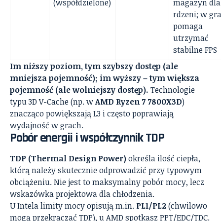
(współdzielone)
magazyn dla
rdzeni; w gr
pomaga
utrzymać
stabilne FPS
Im niższy poziom, tym szybszy dostęp (ale
mniejsza pojemność); im wyższy – tym większa
pojemność (ale wolniejszy dostęp).
Technologie
typu 3D V-Cache (np. w
AMD Ryzen 7 7800X3D
)
znacząco powiększają L3 i często poprawiają
wydajność w grach.
Pobór energii i współczynnik TDP
TDP (Thermal Design Power)
określa ilość ciepła,
którą należy skutecznie odprowadzić przy typowym
obciążeniu. Nie jest to maksymalny pobór mocy, lecz
wskazówka projektowa dla chłodzenia.
U Intela limity mocy opisują m.in.
PL1/PL2
(chwilowo
mogą przekraczać TDP), u AMD spotkasz PPT/EDC/TDC.