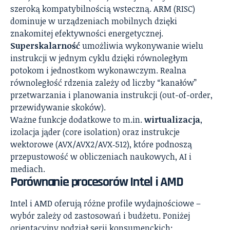
szeroką kompatybilnością wsteczną. ARM (RISC)
dominuje w urządzeniach mobilnych dzięki
znakomitej efektywności energetycznej.
Superskalarność
umożliwia wykonywanie wielu
instrukcji w jednym cyklu dzięki równoległym
potokom i jednostkom wykonawczym. Realna
równoległość rdzenia zależy od liczby “kanałów”
przetwarzania i planowania instrukcji (out-of-order,
przewidywanie skoków).
Ważne funkcje dodatkowe to m.in.
wirtualizacja
,
izolacja jąder (core isolation) oraz instrukcje
wektorowe (AVX/AVX2/AVX‑512), które podnoszą
przepustowość w obliczeniach naukowych, AI i
mediach.
Porównanie procesorów Intel i AMD
Intel i AMD oferują różne profile wydajnościowe –
wybór zależy od zastosowań i budżetu. Poniżej
orientacyjny podział serii konsumenckich: