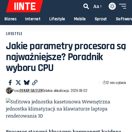
Aa
Biznes
Internet
Lifestyle
Mobile
Sprzęt
Softwar
LIFESTYLE
Jakie parametry procesora są
najważniejsze? Poradnik
wyboru CPU
12 min czytania
Przez
OSKAR GAJZLER
Ostatnia aktualizacja: 2026-06-02
Procesor stanowi kluczowy komponent każdego