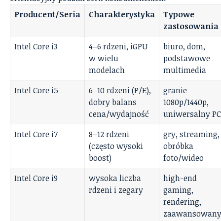
Producent/Seria
Charakterystyka
Typowe
zastosowania
Intel Core i3
4–6 rdzeni, iGPU
biuro, dom,
w wielu
podstawowe
modelach
multimedia
Intel Core i5
6–10 rdzeni (P/E),
granie
dobry balans
1080p/1440p,
cena/wydajność
uniwersalny PC
Intel Core i7
8–12 rdzeni
gry, streaming,
(często wysoki
obróbka
boost)
foto/wideo
Intel Core i9
wysoka liczba
high-end
rdzeni i zegary
gaming,
rendering,
zaawansowan