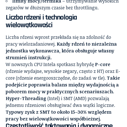
limity mocy/termika
– utrzymywanie wysokich
zegarów w dłuższym czasie bez throttlingu.
Liczba rdzeni i technologia
wielowątkowości
Liczba rdzeni wprost przekłada się na zdolność do
pracy wielozadaniowej.
Każdy rdzeń to niezależna
jednostka wykonawcza, która obsługuje własny
strumień instrukcji.
W nowszych CPU Intela spotkasz hybrydę
P-core
(rdzenie wydajne, wysokie zegary, często z HT) oraz E-
core (rdzenie energooszczędne, do zadań w tle).
Takie
podejście poprawia balans między wydajnością a
poborem mocy w praktycznych scenariuszach.
Hyper-Threading
(Intel) i SMT (AMD) pozwalają
jednemu rdzeniowi obsługiwać dwa wątki logiczne.
Typowy zysk z SMT to około 15–30% względem
pracy bez wielowątkowości współbieżnej.
Częstotliwość taktowania i dynamiczne