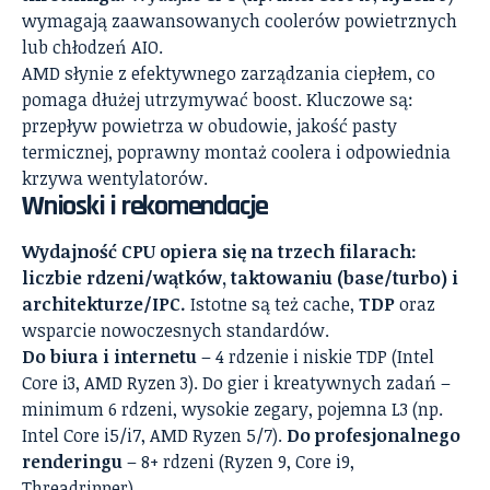
wymagają zaawansowanych coolerów powietrznych
lub chłodzeń AIO.
AMD słynie z efektywnego zarządzania ciepłem, co
pomaga dłużej utrzymywać boost. Kluczowe są:
przepływ powietrza w obudowie, jakość pasty
termicznej, poprawny montaż coolera i odpowiednia
krzywa wentylatorów.
Wnioski i rekomendacje
Wydajność CPU opiera się na trzech filarach:
liczbie rdzeni/wątków, taktowaniu (base/turbo) i
architekturze/IPC.
Istotne są też cache,
TDP
oraz
wsparcie nowoczesnych standardów.
Do biura i internetu
– 4 rdzenie i niskie TDP (Intel
Core i3, AMD Ryzen 3). Do gier i kreatywnych zadań –
minimum 6 rdzeni, wysokie zegary, pojemna L3 (np.
Intel Core i5/i7, AMD Ryzen 5/7).
Do profesjonalnego
renderingu
– 8+ rdzeni (Ryzen 9, Core i9,
Threadripper).