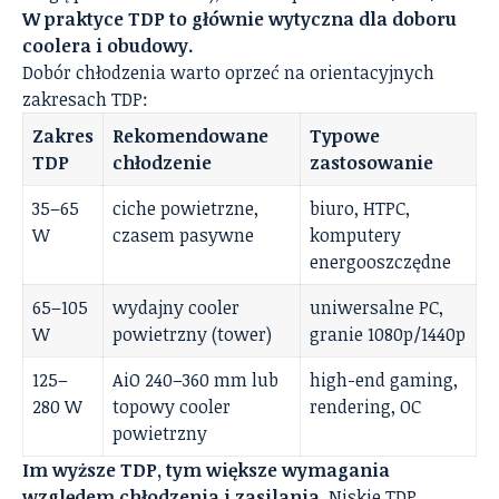
W praktyce TDP to głównie wytyczna dla doboru
coolera i obudowy.
Dobór chłodzenia warto oprzeć na orientacyjnych
zakresach TDP:
Zakres
Rekomendowane
Typowe
TDP
chłodzenie
zastosowanie
35–65
ciche powietrzne,
biuro, HTPC,
W
czasem pasywne
komputery
energooszczędne
65–105
wydajny cooler
uniwersalne PC,
W
powietrzny (tower)
granie 1080p/1440p
125–
AiO 240–360 mm lub
high-end gaming,
280 W
topowy cooler
rendering, OC
powietrzny
Im wyższe TDP, tym większe wymagania
względem chłodzenia i zasilania
. Niskie TDP