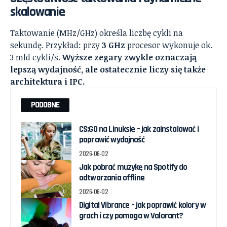
skalowanie
Taktowanie (MHz/GHz) określa liczbę cykli na
sekundę. Przykład: przy
3 GHz
procesor wykonuje ok.
3 mld cykli/s.
Wyższe zegary zwykle oznaczają
lepszą wydajność, ale ostatecznie liczy się także
architektura i IPC.
PODOBNE
CS:GO na Linuksie – jak zainstalować i
poprawić wydajność
2026-06-02
Jak pobrać muzykę na Spotify do
odtwarzania offline
2026-06-02
Digital Vibrance – jak poprawić kolory w
grach i czy pomaga w Valorant?