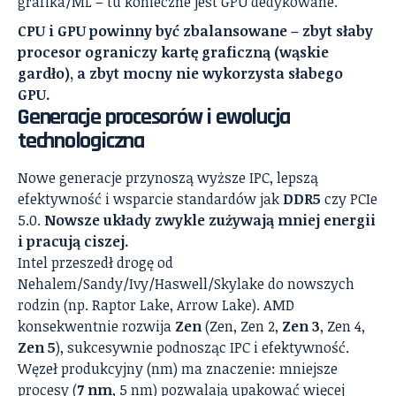
grafika/ML – tu konieczne jest GPU dedykowane.
CPU i GPU powinny być zbalansowane – zbyt słaby
procesor ograniczy kartę graficzną (wąskie
gardło), a zbyt mocny nie wykorzysta słabego
GPU.
Generacje procesorów i ewolucja
technologiczna
Nowe generacje przynoszą wyższe IPC, lepszą
efektywność i wsparcie standardów jak
DDR5
czy PCIe
5.0.
Nowsze układy zwykle zużywają mniej energii
i pracują ciszej.
Intel przeszedł drogę od
Nehalem/Sandy/Ivy/Haswell/Skylake do nowszych
rodzin (np. Raptor Lake, Arrow Lake). AMD
konsekwentnie rozwija
Zen
(Zen, Zen 2,
Zen 3
, Zen 4,
Zen 5
), sukcesywnie podnosząc IPC i efektywność.
Węzeł produkcyjny (nm) ma znaczenie: mniejsze
procesy (
7 nm
, 5 nm) pozwalają upakować więcej