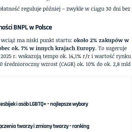
płatność reguluje później – zwykle w ciągu 30 dni bez
ności BNPL w Polsce
 wciąż ma niski punkt startu:
około 2% zakupów w
obec ok. 7% w innych krajach Europy
. To sugeruje
2025 r. wskazują tempo ok. 14,1% r/r i wartość rynku
30 średnioroczny wzrost (CAGR) ok. 10% do ok. 2,8 mld
lesbijek i osób LGBTQ+ – najlepsze wybory
łączenia twarzy i zmiany twarzy – ranking