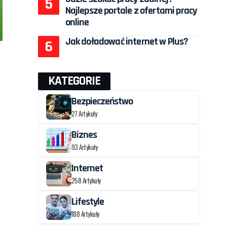
Najlepsze portale z ofertami pracy
online
Jak doładować internet w Plus?
KATEGORIE
Bezpieczeństwo
27 Artykuły
Biznes
93 Artykuły
Internet
258 Artykuły
Lifestyle
188 Artykuły