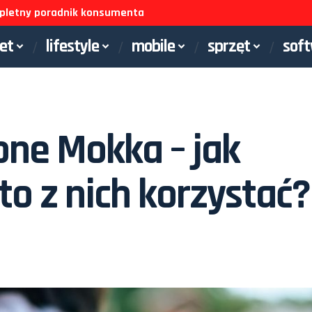
ompletny poradnik konsumenta
net
lifestyle
mobile
sprzęt
sof
one Mokka – jak
rto z nich korzystać?