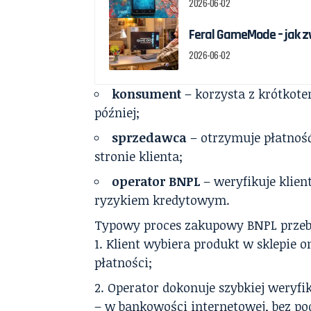
2026-06-02
Feral GameMode – jak z
2026-06-02
konsument
– korzysta z krótkote
później;
sprzedawca
– otrzymuje płatność
stronie klienta;
operator BNPL
– weryfikuje klient
ryzykiem kredytowym.
Typowy proces zakupowy BNPL przebi
Klient wybiera produkt w sklepie 
płatności;
Operator dokonuje szybkiej weryfik
– w bankowości internetowej, bez p