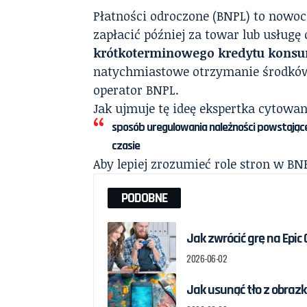
Płatności odroczone (BNPL) to nowo
zapłacić później za towar lub usług
krótkoterminowego kredytu konsu
natychmiastowe otrzymanie środków, a
operator BNPL.
Jak ujmuje tę ideę ekspertka cytowa
sposób uregulowania należności powstającej 
czasie
Aby lepiej zrozumieć role stron w B
PODOBNE
Jak zwrócić grę na Epic
2026-06-02
Jak usunąć tło z obrazka