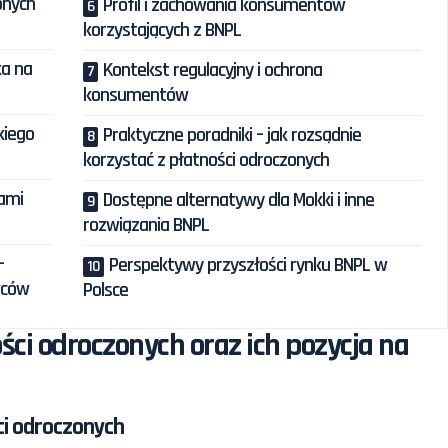
onych
Profil i zachowania konsumentów
korzystających z BNPL
ka na
Kontekst regulacyjny i ochrona
konsumentów
kiego
Praktyczne poradniki – jak rozsądnie
korzystać z płatności odroczonych
rami
Dostępne alternatywy dla Mokki i inne
rozwiązania BNPL
–
Perspektywy przyszłości rynku BNPL w
wców
Polsce
ści odroczonych oraz ich pozycja na
ci odroczonych