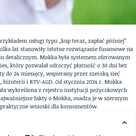
rzykładem usługi typu „kup teraz, zapłać później”
 kilka lat stanowiły istotne rozwiązanie finansowe na
lu detalicznym. Mokka była systemem oferowanym
ies, który pozwalał odroczyć płatność o 30 dni bez
aty do 24 miesięcy, wspierany przez szeroką sieć
 biżuterii i RTV-AGD. Od stycznia 2024 r. Mokka
tała wykreślona z rejestru instytucji pożyczkowych
najważniejsze fakty o Mokka, osadza je w szerszym
e praktyczne wnioski dla konsumentów.